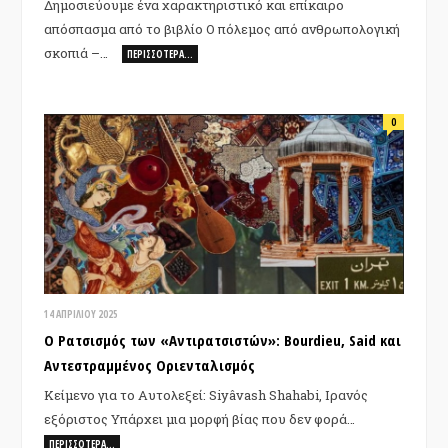
Δημοσιεύουμε ένα χαρακτηριστικό και επίκαιρο
απόσπασμα από το βιβλίο Ο πόλεμος από ανθρωπολογική
σκοπιά –…
ΠΕΡΙΣΣΌΤΕΡΑ…
0
14 ΑΠΡΙΛΊΟΥ 2025
Ο Ρατσισμός των «Αντιρατσιστών»: Bourdieu, Said και
Αντεστραμμένος Οριενταλισμός
Κείμενο για το Αυτολεξεί: Siyâvash Shahabi, Ιρανός
εξόριστος Υπάρχει μια μορφή βίας που δεν φορά…
ΠΕΡΙΣΣΌΤΕΡΑ…