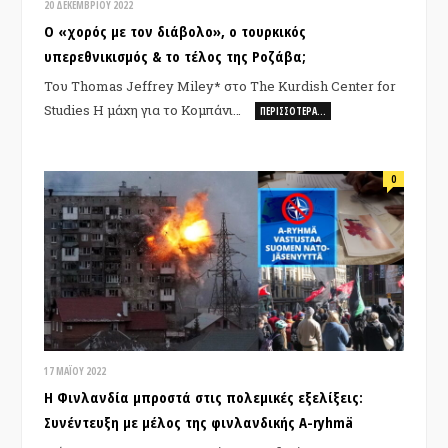
20 ΔΕΚΕΜΒΡΊΟΥ 2022
Ο «χορός με τον διάβολο», ο τουρκικός
υπερεθνικισμός & το τέλος της Ροζάβα;
Του Thomas Jeffrey Miley* στο The Kurdish Center for
Studies Η μάχη για το Κομπάνι…
ΠΕΡΙΣΣΌΤΕΡΑ…
0
17 ΜΑΪ́ΟΥ 2022
Η Φινλανδία μπροστά στις πολεμικές εξελίξεις:
Συνέντευξη με μέλος της φινλανδικής A-ryhmä