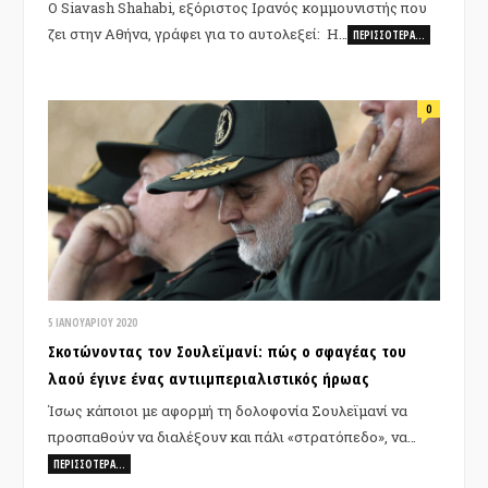
Ο Siavash Shahabi, εξόριστος Ιρανός κομμουνιστής που
ζει στην Αθήνα, γράφει για το αυτολεξεί: Η…
ΠΕΡΙΣΣΌΤΕΡΑ…
0
5 ΙΑΝΟΥΑΡΊΟΥ 2020
Σκοτώνοντας τον Σουλεϊμανί: πώς ο σφαγέας του
λαού έγινε ένας αντιιμπεριαλιστικός ήρωας
Ίσως κάποιοι με αφορμή τη δολοφονία Σουλεϊμανί να
προσπαθούν να διαλέξουν και πάλι «στρατόπεδο», να…
ΠΕΡΙΣΣΌΤΕΡΑ…