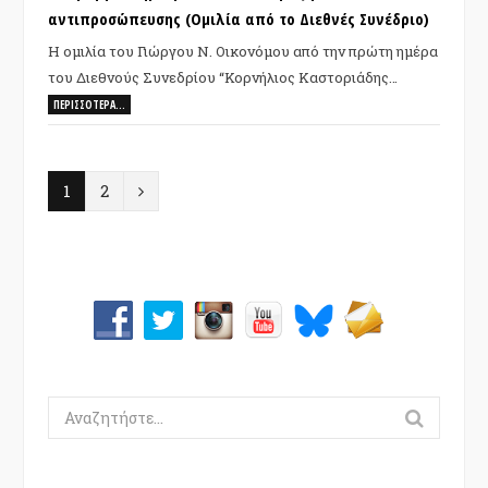
αντιπροσώπευσης (Ομιλία από το Διεθνές Συνέδριο)
Η ομιλία του Γιώργου Ν. Οικονόμου από την πρώτη ημέρα
του Διεθνούς Συνεδρίου “Κορνήλιος Καστοριάδης…
ΠΕΡΙΣΣΌΤΕΡΑ…
Ε
1
2
π
ό
μ
ε
ν
Search
ο
for: