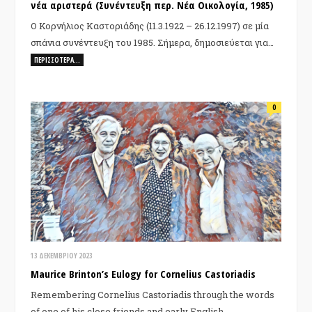
νέα αριστερά (Συνέντευξη περ. Νέα Οικολογία, 1985)
Ο Κορνήλιος Καστοριάδης (11.3.1922 – 26.12.1997) σε μία
σπάνια συνέντευξη του 1985. Σήμερα, δημοσιεύεται για…
ΠΕΡΙΣΣΌΤΕΡΑ…
0
13 ΔΕΚΕΜΒΡΊΟΥ 2023
Maurice Brinton’s Eulogy for Cornelius Castoriadis
Remembering Cornelius Castoriadis through the words
of one of his close friends and early English…