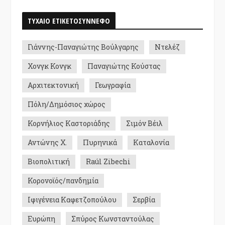
ΤΥΧΑΙΟ ΕΤΙΚΕΤΟΣΥΝΝΕΦΟ
Γιάννης-Παναγιώτης Βούλγαρης
Ντελέζ
Χονγκ Κονγκ
Παναγιώτης Κούστας
Αρχιτεκτονική
Γεωγραφία
Πόλη/Δημόσιος χώρος
Κορνήλιος Καστοριάδης
Σιμόν Βέιλ
Αντώνης Χ.
Πυρηνικά
Καταλονία
Βιοπολιτική
Raúl Zibechi
Κορονοϊός/πανδημία
Ιφιγένεια Καφετζοπούλου
Σερβία
Ευρώπη
Σπύρος Κωνσταντούλας