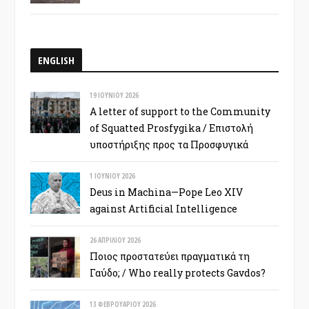
ENGLISH
19 ΙΟΥΝΊΟΥ 2026
A letter of support to the Community
of Squatted Prosfygika / Επιστολή
υποστήριξης προς τα Προσφυγικά
1 ΙΟΥΝΊΟΥ 2026
Deus in Machina—Pope Leo XIV
against Artificial Intelligence
26 ΑΠΡΙΛΊΟΥ 2026
Ποιος προστατεύει πραγματικά τη
Γαύδο; / Who really protects Gavdos?
13 ΦΕΒΡΟΥΑΡΊΟΥ 2026