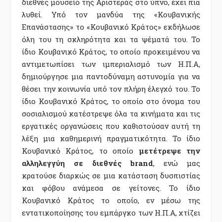
διεθνές μουσείο της Αριστεράς στο ύπνο, έχει πια
λυθεί. Υπό τον μανδύα της «Κουβανικής
Επανάστασης» το «Κουβανικό Κράτος» εκδήλωσε
όλη του τη σκληρότητα και τα ψέματά του. Το
ίδιο Κουβανικό Κράτος, το οποίο προκειμένου να
αντιμετωπίσει των ιμπεριαλισμό των Η.Π.Α,
δημιούργησε μια παντοδύναμη αστυνομία για να
θέσει την κοινωνία υπό τον πλήρη έλεγχό του. Το
ίδιο Κουβανικό Κράτος, το οποίο στο όνομα του
σοσιαλισμού κατέστρεψε όλα τα κινήματα και τις
εργατικές οργανώσεις που καθιστούσαν αυτή τη
λέξη μια καθημερινή πραγματικότητα. Το ίδιο
Κουβανικό Κράτος, το οποίο
μετέτρεψε την
αλληλεγγύη σε διεθνές brand
, ενώ μας
κρατούσε διαρκώς σε μια κατάσταση δυσπιστίας
και φόβου ανάμεσα σε γείτονες. Το ίδιο
Κουβανικό Κράτος το οποίο, εν μέσω της
εντατικοποίησης του εμπάργκο των Η.Π.Α, χτίζει