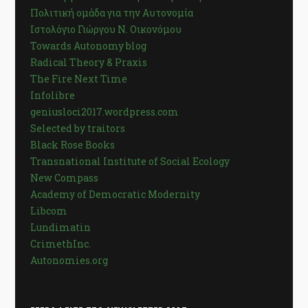
Πολιτική ομάδα για την Αυτονομία
Ιστολόγιο Γιώργου Ν. Οικονόμου
Towards Autonomy blog
Radical Theory & Praxis
The Fire Next Time
Infolibre
geniusloci2017.wordpress.com
Selected by traitors
Black Rose Books
Transnational Institute of Social Ecology
New Compass
Academy of Democratic Modernity
Libcom
Lundimatin
CrimethInc.
Autonomies.org