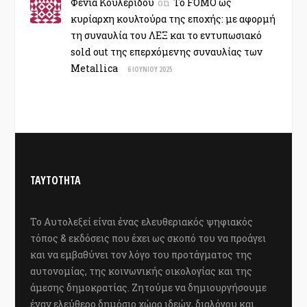
Φένια Κουλερίδου
on
Το FOMO ως
κυρίαρχη κουλτούρα της εποχής: με αφορμή
τη συναυλία του ΛΕΞ και το εντυπωσιακό
sold out της επερχόμενης συναυλίας των
Metallica
6 ΙΟΥΝΊΟΥ 2025
ΤΑΥΤΟΤΗΤΑ
Το Αυτολεξεί είναι ένας ελευθεριακός ψηφιακός
τόπος & εκδόσεις που έχει ως σκοπό του να προάγει
και να εμβαθύνει τον λόγο του προτάγματος της
αυτονομίας, της κοινωνικής οικολογίας και της
άμεσης δημοκρατίας. Ζητούμε να δημιουργήσουμε
έναν ελεύθερο δημόσιο χώρο ιδεών, διαλόγου και