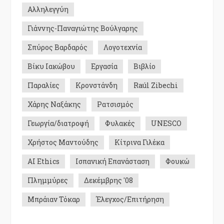
Αλληλεγγύη
Γιάννης-Παναγιώτης Βούλγαρης
Σπύρος Βαρδαρός
Λογοτεχνία
Βίκυ Ιακώβου
Εργασία
Βιβλίο
Παραλίες
Κρονστάνδη
Raúl Zibechi
Χάρης Ναξάκης
Ρατσισμός
Γεωργία/διατροφή
Φυλακές
UNESCO
Χρήστος Μαντούδης
Κίτρινα Γιλέκα
AI Ethics
Ισπανική Επανάσταση
Φουκώ
Πλημμύρες
Δεκέμβρης '08
Μπράιαν Τόκαρ
Έλεγχος/Επιτήρηση