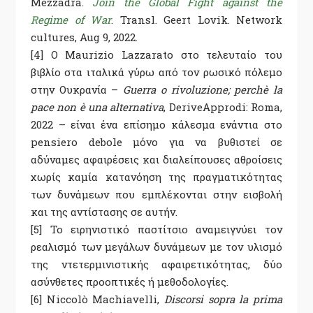
Mezzadra.
Join the Global Fight against the
Regime of War
. Transl. Geert Lovik. Network
cultures, Aug 9, 2022.
[4] Ο Maurizio Lazzarato στο τελευταίο του
βιβλίο στα ιταλικά γύρω από τον ρωσικό πόλεμο
στην Ουκρανία
–
Guerra o rivoluzione; perchè la
pace non è una alternativa
, DeriveApprodi: Roma,
2022 –
είναι ένα επίσημο κάλεσμα ενάντια στο
pensiero debole μόνο για να βυθιστεί σε
αδύναμες αφαιρέσεις και διαλείπουσες αθροίσεις
χωρίς καμία κατανόηση της πραγματικότητας
των δυνάμεων που εμπλέκονται στην εισβολή
και της αντίστασης σε αυτήν.
[5] Το ειρηνιστικό παστίτσιο αναμειγνύει τον
ρεαλισμό των μεγάλων δυνάμεων με τον υλισμό
της ντετερμινιστικής αφαιρετικότητας, δύο
ασύνθετες προοπτικές ή μεθοδολογίες.
[6] Niccolò Machiavelli,
Discorsi sopra la prima