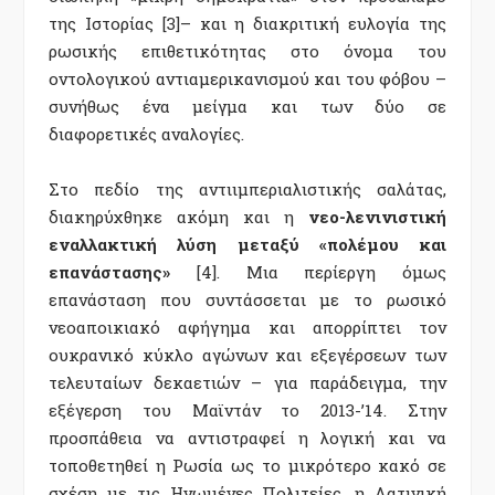
της Ιστορίας [3]– και η διακριτική ευλογία της
ρωσικής επιθετικότητας στο όνομα του
οντολογικού αντιαμερικανισμού και του φόβου –
συνήθως ένα μείγμα και των δύο σε
διαφορετικές αναλογίες.
Στο πεδίο της αντιιμπεριαλιστικής σαλάτας,
διακηρύχθηκε ακόμη και η
νεο-λενινιστική
εναλλακτική λύση μεταξύ «πολέμου και
επανάστασης»
[4]. Μια περίεργη όμως
επανάσταση που συντάσσεται με το ρωσικό
νεοαποικιακό αφήγημα και απορρίπτει τον
ουκρανικό κύκλο αγώνων και εξεγέρσεων των
τελευταίων δεκαετιών – για παράδειγμα, την
εξέγερση του Μαϊντάν το 2013-’14. Στην
προσπάθεια να αντιστραφεί η λογική και να
τοποθετηθεί η Ρωσία ως το μικρότερο κακό σε
σχέση με τις Ηνωμένες Πολιτείες, η Λατινική