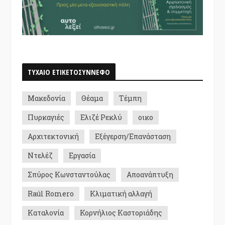
ΤΥΧΑΙΟ ΕΤΙΚΕΤΟΣΥΝΝΕΦΟ
Μακεδονία
Θέαμα
Τέμπη
Πυρκαγιές
Ελιζέ Ρεκλύ
οικο
Αρχιτεκτονική
Εξέγερση/Επανάσταση
Ντελέζ
Εργασία
Σπύρος Κωνσταντούλας
Αποανάπτυξη
Raúl Romero
Κλιματική αλλαγή
Καταλονία
Κορνήλιος Καστοριάδης