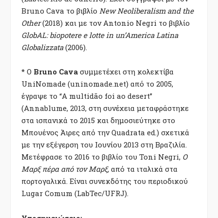
Bruno Cava το βιβλίο
New Neoliberalism and the
Other
(2018) και με τον Antonio Negri το βιβλίο
GlobAL: biopotere e lotte in un’America Latina
Globalizzata
(2006).
* Ο
Bruno Cava
συμμετέχει στη κολεκτίβα
UniNomade (uninomade.net) από το 2005,
έγραψε το “A multidão foi ao desert”
(Annablume, 2013, στη συνέχεια μεταφράστηκε
στα ισπανικά το 2015 και δημοσιεύτηκε στο
Μπουένος Άιρες από την Quadrata ed.) σχετικά
με την εξέγερση του Ιουνίου 2013 στη Βραζιλία.
Μετέφρασε το 2016 το βιβλίο του Toni Negri,
Ο
Μαρξ πέρα ​​από τον Μαρξ,
από τα ιταλικά στα
πορτογαλικά. Είναι συνεκδότης του περιοδικού
Lugar Comum (LabTec/UFRJ).