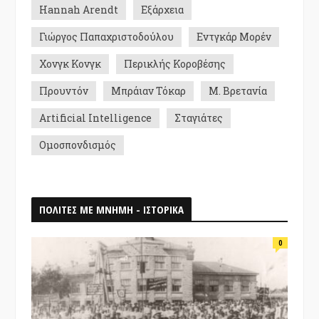
Hannah Arendt
Εξάρχεια
Γιώργος Παπαχριστοδούλου
Εντγκάρ Μορέν
Χονγκ Κονγκ
Περικλής Κοροβέσης
Προυντόν
Μπράιαν Τόκαρ
Μ. Βρετανία
Artificial Intelligence
Σταγιάτες
Ομοσπονδισμός
ΠΟΛΙΤΕΣ ΜΕ ΜΝΗΜΗ - ΙΣΤΟΡΙΚΑ
0