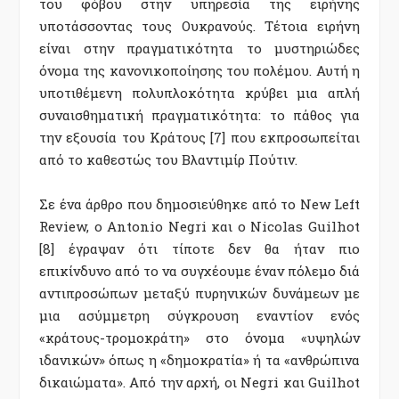
του φόβου στην υπηρεσία της ειρήνης
υποτάσσοντας τους Ουκρανούς. Τέτοια ειρήνη
είναι στην πραγματικότητα το μυστηριώδες
όνομα της κανονικοποίησης του πολέμου. Αυτή η
υποτιθέμενη πολυπλοκότητα κρύβει μια απλή
συναισθηματική πραγματικότητα: το πάθος για
την εξουσία του Κράτους [7] που εκπροσωπείται
από το καθεστώς του Βλαντιμίρ Πούτιν.
Σε ένα άρθρο που δημοσιεύθηκε από το New Left
Review, ο Antonio Negri και ο Nicolas Guilhot
[8] έγραψαν ότι τίποτε δεν θα ήταν πιο
επικίνδυνο από το να συγχέουμε έναν πόλεμο διά
αντιπροσώπων μεταξύ πυρηνικών δυνάμεων με
μια ασύμμετρη σύγκρουση εναντίον ενός
«κράτους-τρομοκράτη» στο όνομα «υψηλών
ιδανικών» όπως η «δημοκρατία» ή τα «ανθρώπινα
δικαιώματα». Από την αρχή, οι Negri και Guilhot