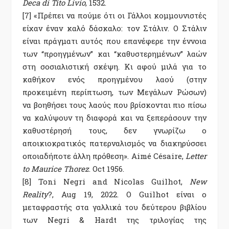
Deca di Tito Livio
, 1532.
[7] «Πρέπει να πούμε ότι οι Γάλλοι κομμουνιστές
είχαν έναν καλό δάσκαλο: τον Στάλιν. Ο Στάλιν
είναι πράγματι αυτός που επανέφερε την έννοια
των “προηγμένων” και “καθυστερημένων” λαών
στη σοσιαλιστική σκέψη. Κι αφού μιλά για το
καθήκον ενός προηγμένου λαού (στην
προκειμένη περίπτωση, των Μεγάλων Ρώσων)
να βοηθήσει τους λαούς που βρίσκονται πιο πίσω
να καλύψουν τη διαφορά και να ξεπεράσουν την
καθυστέρησή τους, δεν γνωρίζω ο
αποικιοκρατικός πατερναλισμός να διακηρύσσει
οποιαδήποτε άλλη πρόθεση».
Aimé Césaire,
Letter
to Maurice Thorez
. Oct 1956.
[8]
Toni Negri and Nicolas Guilhot,
New
Reality
?, Aug 19, 2022.
Ο Guilhot είναι ο
μεταφραστής στα γαλλικά του δεύτερου βιβλίου
των Negri & Hardt της τριλογίας της