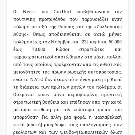
Οι Negri και Guilhot επιβεβαιώνουν την
πουτινική προπαγάνδα που παρουσιάζει έναν
πόλεμο μεταξύ της Ρωσίας και της «Συλλογικής
Δύσης». Όπως αποδεικνύεται, σε οκτώ μήνες
πολέμου [ως τον Νοέμβρη του ’22], περίπου 50.000
έως 70.000 Ρώσοι στρατιώτες και
παραστρατιωτικοί σκοτώθηκαν στη μάχη, πολλοί
από τους οποίους προέρχονταν από τις εθνοτικές
μειονότητες της πρώην ρωσικής αυτοκρατορίας,
ενώ το ΝΑΤΟ δεν έχασε ούτε έναν μαχητή. Κατά
τη διάρκεια των πρώτων μηνών του πολέμου, οι
Ουκρανοί είχαν μόνο περιορισμένη αμυντική
στρατιωτική βοήθεια και επέζησαν από την κατά
μέτωπο επίθεση με τον καλύτερο τρόπο που
μπορούσαν. Για άλλη μια φορά, η μακιαβελική
virtù [αρετή] μπέρδεψε τους υπολογισμούς των
ρεαλιστών και των ψευδο-γεωπολιτικών όλων