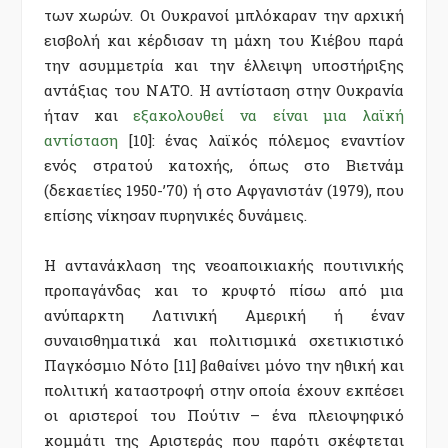
των χωρών. Οι Ουκρανοί μπλόκαραν την αρχική
εισβολή και κέρδισαν τη μάχη του Κιέβου παρά
την ασυμμετρία και την έλλειψη υποστήριξης
αντάξιας του ΝΑΤΟ. Η αντίσταση στην Ουκρανία
ήταν και
εξακολουθεί να είναι μια λαϊκή
αντίσταση
[10]: ένας λαϊκός πόλεμος εναντίον
ενός στρατού κατοχής, όπως στο Βιετνάμ
(δεκαετίες 1950-’70) ή στο Αφγανιστάν (1979), που
επίσης νίκησαν πυρηνικές δυνάμεις.
Η αντανάκλαση της νεοαποικιακής πουτινικής
προπαγάνδας και το κρυφτό πίσω από μια
ανύπαρκτη Λατινική Αμερική ή έναν
συναισθηματικά και πολιτισμικά σχετικιστικό
Παγκόσμιο Νότο [11] βαθαίνει μόνο την ηθική και
πολιτική καταστροφή στην οποία έχουν εκπέσει
οι αριστεροί του Πούτιν – ένα πλειοψηφικό
κομμάτι της Αριστεράς που παρότι σκέφτεται