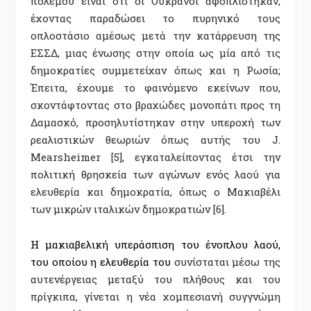
πολέμου είναι ότι οι Ουκρανοί αφοπλίστηκαν,
έχοντας παραδώσει το πυρηνικό τους
οπλοστάσιο αμέσως μετά την κατάρρευση της
ΕΣΣΔ, μιας ένωσης στην οποία ως μία από τις
δημοκρατίες συμμετείχαν όπως και η Ρωσία;
Έπειτα, έχουμε το φαινόμενο εκείνων που,
σκοντάφτοντας στο βραχώδες μονοπάτι προς τη
Δαμασκό, προσηλυτίστηκαν στην υπεροχή των
ρεαλιστικών θεωριών όπως αυτής του J.
Mearsheimer [5], εγκαταλείποντας έτσι την
πολιτική θρησκεία των αγώνων ενός λαού για
ελευθερία και δημοκρατία, όπως ο Μακιαβέλι
των μικρών ιταλικών δημοκρατιών [6].
Η μακιαβελική υπεράσπιση του ένοπλου λαού,
του οποίου η ελευθερία του
συνίσταται μέσω της
αυτενέργειας μεταξύ του πλήθους και του
πρίγκιπα, γίνεται η νέα χομπεσιανή συγγνώμη