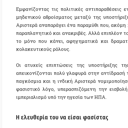
το μόνο που κάνει, αφηγηματικά και δραματικά, ε
κολακευτικούς ρόλους.
Οι ατυχείς επιπτώσεις της υποστήριξης της Αρι
απεικονίζονται πολύ γλαφυρά στην αντίδρασή της α
παγκόσμια και η ινδική Αριστερά νομιμοποίησε και
φασιστικό λόγο, υπερασπιζόμενη την εισβολή σαν
ιμπεριαλισμό υπό την ηγεσία των ΗΠΑ.
Η ελευθερία του να είσαι φασίστας
Στις 30 Σεπτεμβρίου, ανακοινώνοντας την παράνομ
ο Ρώσος πρόεδρος Βλαντιμίρ Πούτιν
διευκρίνισε
τι 
ιδεολογικό του πλαίσιο. Όρισε την πολυπολικότητα ως
δυτικών ελίτ να επιβάλουν τις δικές τους “ξεφ
ανθρωπίνων δικαιωμάτων ως παγκόσμιες αξίες – αξί
των ανθρώπων στη Δύση και αλλού.