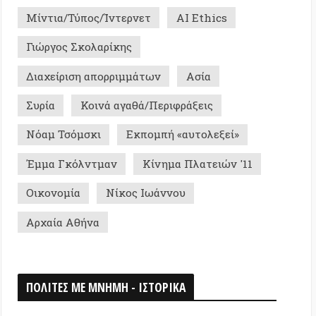
Γκόλντμαν
Κίνημα Πλατειών '11
μία
Νίκος Ιωάννου
 Αθήνα
Σ ΜΕ ΜΝΗΜΗ - ΙΣΤΟΡΙΚΑ
0
026
ομη Αποικία «Κουζμπάς» της IWW στη