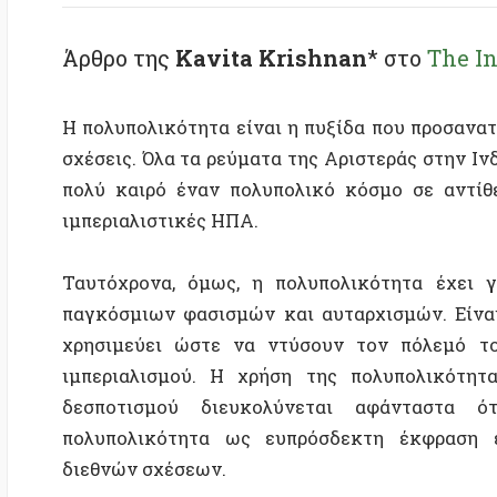
Η πολυπολικότητα είναι η πυξίδα που προσανατολίζει
σχέσεις. Όλα τα ρεύματα της Αριστεράς στην Ινδία κ
πολύ καιρό έναν πολυπολικό κόσμο σε αντίθεση μ
ιμπεριαλιστικές ΗΠΑ.
Ταυτόχρονα, όμως, η πολυπολικότητα έχει γίνει
παγκόσμιων φασισμών και αυταρχισμών. Είναι μια 
χρησιμεύει ώστε να ντύσουν τον πόλεμό τους κ
ιμπεριαλισμού. Η χρήση της πολυπολικότητας γ
δεσποτισμού διευκολύνεται αφάνταστα όταν 
πολυπολικότητα ως ευπρόσδεκτη έκφραση ενός α
διεθνών σχέσεων.
Εμφανίζοντας τις πολιτικές αντιπαραθέσεις εντός
μηδενικού αθροίσματος μεταξύ της υποστήριξης τη
Αριστερά αναπαράγει ένα παραμύθι που, ακόμη και σ
παραπλανητικό και ανακριβές. Αλλά επιπλέον το παρα