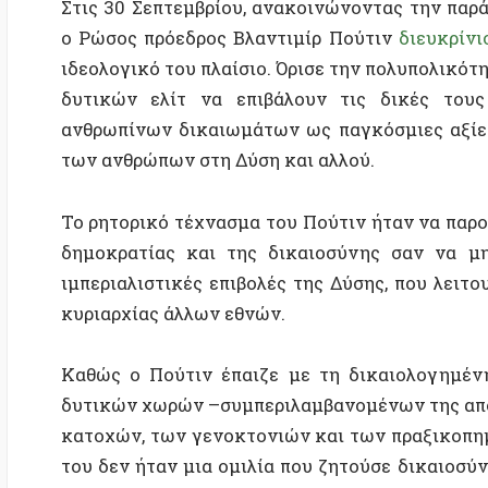
Το ρητορικό τέχνασμα του Πούτιν ήταν να παρουσιάσε
δημοκρατίας και της δικαιοσύνης σαν να μην ήτα
ιμπεριαλιστικές επιβολές της Δύσης, που λειτουργο
κυριαρχίας άλλων εθνών.
Καθώς ο Πούτιν έπαιζε με τη δικαιολογημένη ορ
δυτικών χωρών –συμπεριλαμβανομένων της αποικιοκρ
κατοχών, των γενοκτονιών και των πραξικοπημάτων–
του δεν ήταν μια ομιλία που ζητούσε δικαιοσύνη κα
εγκλημάτων. Στην πραγματικότητα, υποστηρίζον
κυβερνήσεις δεν έχουν “
κανένα ηθικό δικαίωμα να κρί
έβγαλε επιδέξια τους λαούς έξω από την εξίσωση.
Οι άνθρωποι των αποικιοκρατούμενων εθνών είνα
αγωνίζονται για την ελευθερία. Οι άνθρωποι των ι
για να απαιτήσουν δημοκρατία και δικαιοσύνη και
πολέμους, τις εισβολές, τις κατοχές που διαπράττουν