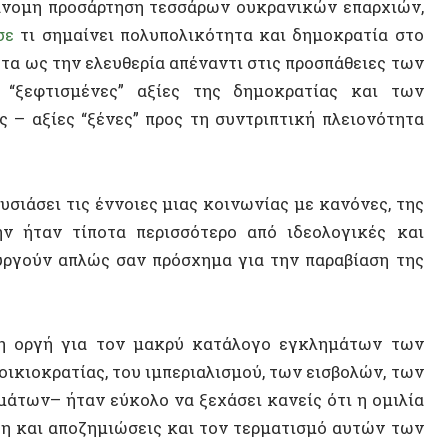
ι τις έννοιες μιας κοινωνίας με κανόνες, της
Athens
ν τίποτα περισσότερο από ιδεολογικές και
ύν απλώς σαν πρόσχημα για την παραβίαση της
Φυλακ
Ρατσισ
γή για τον μακρύ κατάλογο εγκλημάτων των
Αρχιτε
ατίας, του ιμπεριαλισμού, των εισβολών, των
Raúl Z
 ήταν εύκολο να ξεχάσει κανείς ότι η ομιλία
ι αποζημιώσεις και τον τερματισμό αυτών των
Μάρεϊ 
τας το αυτονόητο γεγονός ότι οι δυτικές
Μίντια
νουν ή και να μιλούν για δημοκρατία
”, ο Πούτιν
Γιώργο
Διαχεί
ι αυτοί που πολέμησαν και συνεχίζουν να
μπεριαλιστικών εθνών βγαίνουν στους δρόμους
Συρία
 να διαμαρτυρηθούν για τον ρατσισμό, τους
Νόαμ Τ
 οι δικές τους κυβερνήσεις. Αλλά ο Πούτιν δεν