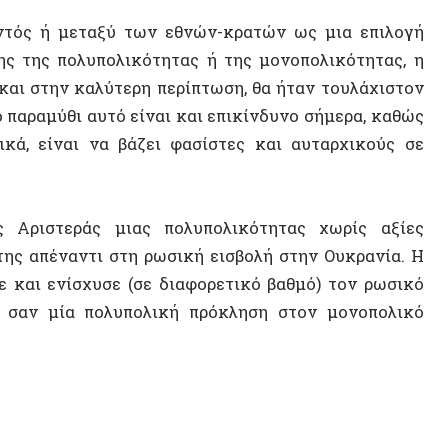
ίναι να βάζει φασίστες και αυταρχικούς σε
στεράς μιας πολυπολικότητας χωρίς αξίες
πέναντι στη ρωσική εισβολή στην Ουκρανία. Η
 ενίσχυσε (σε διαφορετικό βαθμό) τον ρωσικό
 μία πολυπολική πρόκληση στον μονοπολικό
ΝΕΟ ΒΙ
η προσάρτηση τεσσάρων ουκρανικών επαρχιών,
σημαίνει πολυπολικότητα και δημοκρατία στο
 την ελευθερία απέναντι στις προσπάθειες των
τισμένες” αξίες της δημοκρατίας και των
ες “ξένες” προς τη συντριπτική πλειονότητα
ΤΥΧΑΙΟ