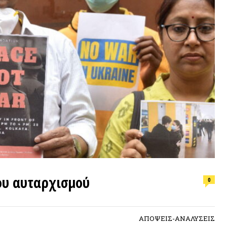
ΕΠΙΛΟΓ
υταρχισμού
0
Φωτιά, ν
συνθήκε
ΑΠΟΨΕΙΣ-ΑΝΑΛΥΣΕΙΣ
ΠΡΟΣΦ
Forum
, μτφρ.
Τάσος Αναστασιάδης