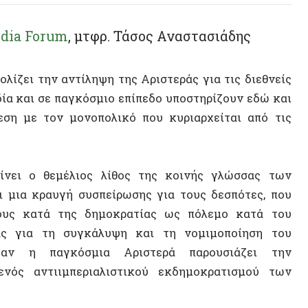
 την αντίληψη της Αριστεράς για τις διεθνείς
αι σε παγκόσμιο επίπεδο υποστηρίζουν εδώ και
ε τον μονοπολικό που κυριαρχείται από τις
 ο θεμέλιος λίθος της κοινής γλώσσας των
κραυγή συσπείρωσης για τους δεσπότες, που
ατά της δημοκρατίας ως πόλεμο κατά του
ια τη συγκάλυψη και τη νομιμοποίηση του
η παγκόσμια Αριστερά παρουσιάζει την
ντιιμπεριαλιστικού εκδημοκρατισμού των
 ή μεταξύ των εθνών-κρατών ως μια επιλογή
ς πολυπολικότητας ή της μονοπολικότητας, η
την καλύτερη περίπτωση, θα ήταν τουλάχιστον
μύθι αυτό είναι και επικίνδυνο σήμερα, καθώς