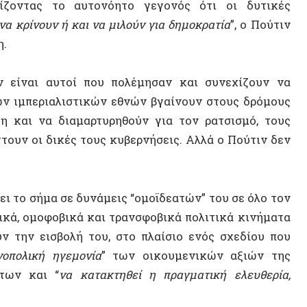
Έμμα 
Οικονο
 σήμα σε δυνάμεις “ομοϊδεατών” του σε όλο τον
Αρχαία
 ομοφοβικά και τρανσφοβικά πολιτικά κινήματα
 εισβολή του, στο πλαίσιο ενός σχεδίου που
ική ηγεμονία
” των οικουμενικών αξιών της
και “
να κατακτηθεί η πραγματική ελευθερία,
ΠΟΛΙΤΕ
κής του επιλογής, για να στηρίξει την εκδοχή
οία οι νόμοι αφαιρούν το ανθρώπινο στοιχείο
αφορά ιστορικών γεγονότων στο όνομα της
 την ελευθερία της Ρωσίας να αρνείται και να
είς νόμους που ορίζονται “
οικουμενικά
” από
ς ολοκλήρωσης
”, που ο Πούτιν προβάλλει ως
και στη δυτική μονοπολικότητα,
μπορεί να
μοκρατικού ιδεολογικού και πολιτικού του
14 ΑΠΡΙΛΊΟΥ 2
ισμός μεταξύ ΗΠΑ και Ρωσίας, ως Μεγάλων
Η Αυτόν