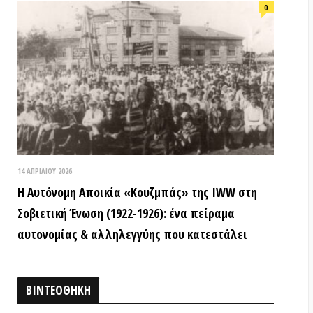
ή Ένωση (1922-1926): ένα πείραμα
ίας & αλληλεγγύης που κατεστάλει
ΟΘΗΚΗ
18 ΑΠΡΙΛΊΟΥ 2026
Τα ιστορικά μνημεία είναι κοινά
αγαθά! (Βίντεο εκδήλωσης) –
Παγκόσμια Μέρα Μνημείων
15 ΜΑΡΤΊΟΥ 2026
ΒΙΝΤΕΟ από την εκδήλωση: «Τόποι
όπου η εξέγερση δεν έμεινε ουτοπία:
Αυτόνομες αστικές κοινότητες»
12 ΦΕΒΡΟΥΑΡΊΟΥ 2026
ΒΙΝΤΕΟ: Συνέντευξη Τύπου για την