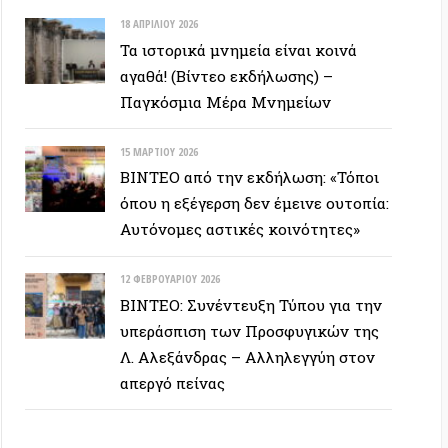
υπεράσπιση των Προσφυγικών της
Λ. Αλεξάνδρας – Αλληλεγγύη στον
απεργό πείνας
ΕΥΞΕΙΣ
28 ΙΟΥΝΊΟΥ 2026
Colin Ward: Ο σπόρος κάτω απο το
χιόνι (Autonomedia, 2001)
15 ΙΟΥΝΊΟΥ 2026
Συνέντευξη Zygmunt Bauman: Η
ρευστή νεωτερικότητα
(Autonomedia, 2001)
26 ΜΑΪ́ΟΥ 2026
Συνέντευξη με τον Ουκρανό Andriy
Movchan που έπλευσε με το Global