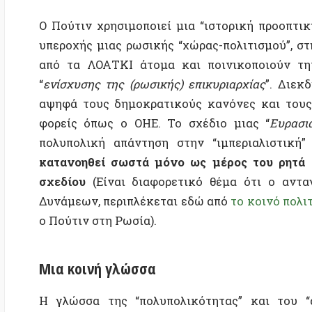
Δυνάμεων, περιπλέκεται εδώ από
το κοινό πολιτικό σ
ο Πούτιν στη Ρωσία).
Μια κοινή γλώσσα
Η γλώσσα της “πολυπολικότητας” και του “αντιιμ
κινεζικό υπερεθνικιστικό ολοκληρωτισμό.
Μια
κοινή δήλωση του Πούτιν και του Σι
τον Φεβρουάρ
Ουκρανία, καταγράφει την κοινή τους απόρρ
δημοκρατίας και ανθρωπίνων δικαιωμάτων, υπέρ ενό
όρων αυτών: “
Ένα έθνος μπορεί να επιλέξει μορφές κα
θα ταιριάζουν καλύτερα στις […] παραδόσεις και τα 
Εναπόκειται αποκλειστικά στον λαό της κάθε χώρας να 
δημοκρατικό
”. Οι ιδέες αυτές συνοδεύονται ρητά
καταβάλλει η ρωσική πλευρά για την εγκαθίδρυση ε
σχέσεων
”.