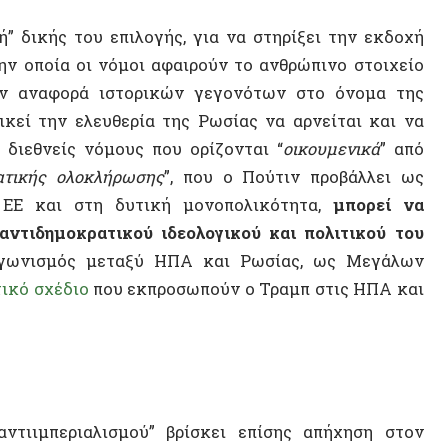
χέδιο
που εκπροσωπούν ο Τραμπ στις ΗΠΑ και
Σοβιετικ
αυτονομ
ΒΙΝΤΕ
περιαλισμού” βρίσκει επίσης απήχηση στον
ιο, λίγο πριν από την εισβολή της Ρωσίας στην
ιψη των παγκοσμίως αποδεκτών προτύπων
ς πολιτιστικού σχετικισμού στον ορισμό των
ι μεθόδους στην υλοποίηση της δημοκρατίας που
μοναδικά πολιτιστικά χαρακτηριστικά του. […]
αποφασίσει αν το κράτος του θα πρέπει να είναι
 από την αναγνώριση των “
προσπαθειών που
νός δίκαιου πολυπολικού συστήματος διεθνών