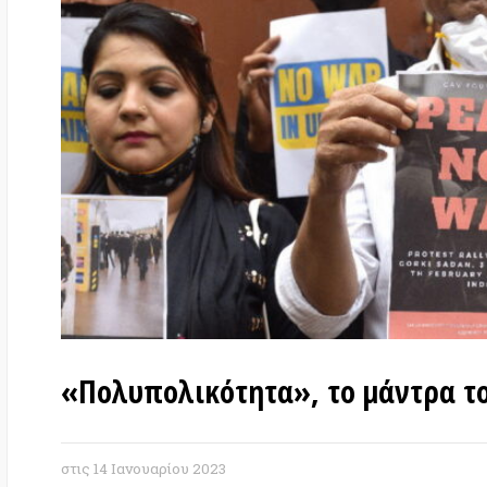
«Πολυπολικότητα», το μάντρα του α
στις
14 Ιανουαρίου 2023
Άρθρο της
Kavita Krishnan
* στο
The India 