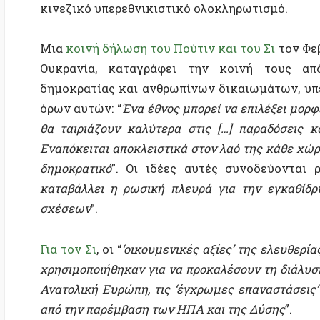
Για τον Σι
, οι “
‘οικουμενικές αξίες’ της ελευθερίας, τ
χρησιμοποιήθηκαν για να προκαλέσουν τη διάλυση της 
Ανατολική Ευρώπη, τις ‘έγχρωμες επαναστάσεις’ και τ
από την παρέμβαση των ΗΠΑ και της Δύσης
”.
Κάθε λαϊκό κίνημα που διεκδικεί ανθρώπινα δικ
οικουμενικώς αποδεκτά, αντιμετωπίζεται ως μια εγ
επανάσταση.
Το αίτημα για μια δημοκρατία που να πληρoί τα οικ
όλη την Κίνα
κατά της καταστολής στο όνομα της “zer
ακριβώς υπό το πρίσμα ενός πολιτιστικού σχετικισμ
της Κίνας. Μια
Λευκή Βίβλος του 2021
, με θέμα “
Η
ελευθερία και τα ανθρώπινα δικαιώματα
”,
ορίζει τα αν
ευημερία και τις παροχές, και όχι ως προστασία α
ενώ παραλείπει επιδεικτικά το δικαίωμα αμφισβήτη
ελεύθερης οργάνωσης.