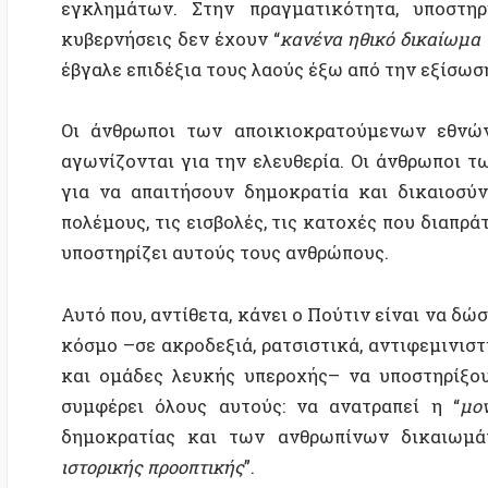
υποστηρίζει αυτούς τους ανθρώπους.
Αυτό που, αντίθετα, κάνει ο Πούτιν είναι να δώσει το
κόσμο –σε ακροδεξιά, ρατσιστικά, αντιφεμινιστικά,
και ομάδες λευκής υπεροχής– να υποστηρίξουν την
συμφέρει όλους αυτούς: να ανατραπεί η “
μονοπολ
δημοκρατίας και των ανθρωπίνων δικαιωμάτων 
ιστορικής προοπτικής
”.
Ο Πούτιν χρησιμοποιεί μια “ιστορική προοπτική” δι
υπεροχής μιας ρωσικής “χώρας-πολιτισμού”, στην οπ
από τα ΛΟΑΤΚΙ άτομα και ποινικοποιούν την αν
“
ενίσχυσης της (ρωσικής) επικυριαρχίας
”. Διεκδικεί
αψηφά τους δημοκρατικούς κανόνες και τους διεθν
φορείς όπως ο ΟΗΕ. Το σχέδιο μιας “
Ευρασιατική
πολυπολική απάντηση στην “ιμπεριαλιστική” ΕΕ 
κατανοηθεί σωστά μόνο ως μέρος του ρητά αντιδη
σχεδίου
(Είναι διαφορετικό θέμα ότι ο ανταγων