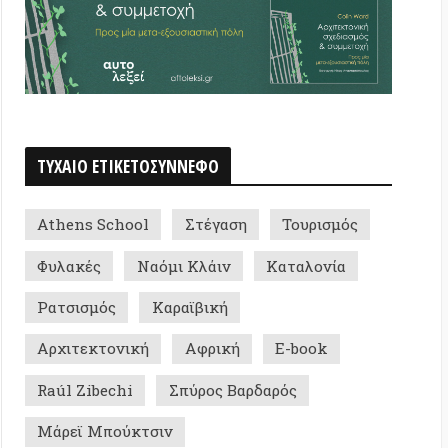
 School
Στέγαση
Τουρισμός
ές
Ναόμι Κλάιν
Καταλονία
μός
Καραϊβική
κτονική
Αφρική
E-book
ibechi
Σπύρος Βαρδαρός
Μπούκτσιν
/Τύπος/Ίντερνετ
AI Ethics
ς Σκολαρίκης
ριση απορριμμάτων
Ασία
Κοινά αγαθά/Περιφράξεις
σόμσκι
Εκπομπή «αυτολεξεί»