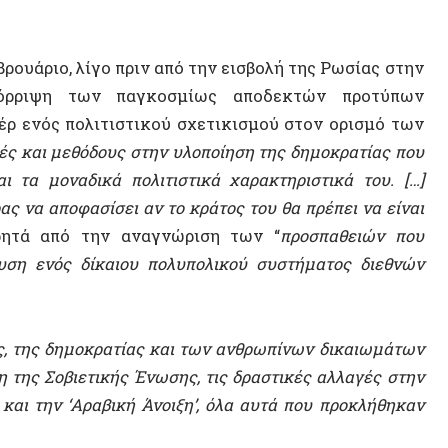
ης δημοκρατίας και των ανθρωπίνων δικαιωμάτων
Σοβιετικής Ένωσης, τις δραστικές αλλαγές στην
ην ‘Αραβική Άνοιξη’, όλα αυτά που προκλήθηκαν
ΣΥΝΕΝΤ
αιώματα και δημοκρατία, αιτήματα δηλαδή
γενώς αδικαιολόγητη ιμπεριαλιστική έγχρωμη
ουμενικά πρότυπα,
αίτημα των διαδηλωτών σε
o-covid” πολιτικής, αποκτά ιδιαίτερη σημασία
ού των προτύπων που υποστηρίζει η κυβέρνηση
 προσέγγιση της Κίνας για τη δημοκρατία, την
θρώπινα δικαιώματα ως “
ευτυχία
” με βάση την
πέναντι στην αχαλίνωτη κυβερνητική εξουσία
,
σης της κυβέρνησης, το δικαίωμα διαφωνίας ή