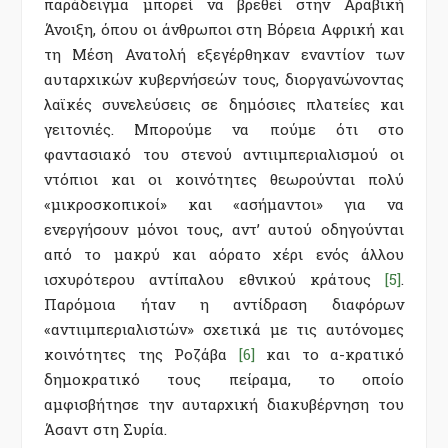
παράδειγμα μπορεί να βρεθεί στην Αραβική
Άνοιξη, όπου οι άνθρωποι στη Βόρεια Αφρική και
τη Μέση Ανατολή εξεγέρθηκαν εναντίον των
αυταρχικών κυβερνήσεών τους, διοργανώνοντας
λαϊκές συνελεύσεις σε δημόσιες πλατείες και
γειτονιές. Μπορούμε να πούμε ότι στο
φαντασιακό του στενού αντιιμπεριαλισμού οι
ντόπιοι και οι κοινότητες θεωρούνται πολύ
«μικροσκοπικοί» και «ασήμαντοι» για να
ενεργήσουν μόνοι τους, αντ’ αυτού οδηγούνται
από το μακρύ και αόρατο χέρι ενός άλλου
ισχυρότερου αντίπαλου εθνικού κράτους
[5]
.
Παρόμοια ήταν η αντίδραση διαφόρων
«αντιιμπεριαλιστών» σχετικά με τις αυτόνομες
κοινότητες της Ροζάβα
[6]
και το α-κρατικό
δημοκρατικό τους πείραμα, το οποίο
αμφισβήτησε την αυταρχική διακυβέρνηση του
Άσαντ στη Συρία.