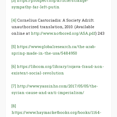
[3]
https://prospect.org/article/strange-
sympathy-far-left-putin
[4]
Cornelius Castoriadis: A Society Adrift.
unauthorized translation, 2010. (Available
online at
http://www.notbored.org/ASA.pdf
) 243
[5]
https://www.globalresearch.ca/the-arab-
spring-made-in-the-usa/5484950
[6]
https://libcom.org/library/rojava-fraud-non-
existent-social-revolution
[7]
http://www.yassinhs.com/2017/05/05/the-
syrian-cause-and-anti-imperialism/
[8]
https://www.haymarketbooks.org/books/1164-