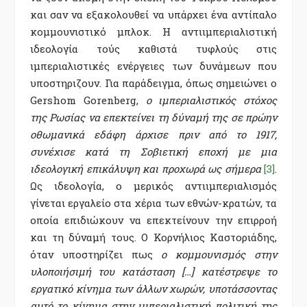
και σαν να εξακολουθεί να υπάρχει ένα αντίπαλο
κομμουνιστικό μπλοκ. Η αντιιμπεριαλιστική
ιδεολογία τούς καθιστά τυφλούς στις
ιμπεριαλιστικές ενέργειες των δυνάμεων που
υποστηριζουν. Για παράδειγμα, όπως σημειώνει ο
Gershom Gorenberg,
ο ιμπεριαλιστικός στόχος
της Ρωσίας να επεκτείνει τη δύναμή της σε πρώην
οθωμανικά εδάφη άρχισε πριν από το 1917,
συνέχισε κατά τη Σοβιετική εποχή με μια
ιδεολογική επικάλυψη και προχωρά ως σήμερα
[3]
.
Ως ιδεολογία, ο μερικός αντιιμπεριαλισμός
γίνεται εργαλείο στα χέρια των εθνών-κρατών, τα
οποία επιδιώκουν να επεκτείνουν την επιρροή
και τη δύναμή τους. Ο Κορνήλιος Καστοριάδης,
όταν υποστηρίζει πως
ο κομμουνισμός στην
υλοποιήσιμή του κατάσταση […] κατέστρεψε το
εργατικό κίνημα των άλλων χωρών, υποτάσσοντας
αυτό το κίνημα στην ιμπεριαλιστική πολιτική της