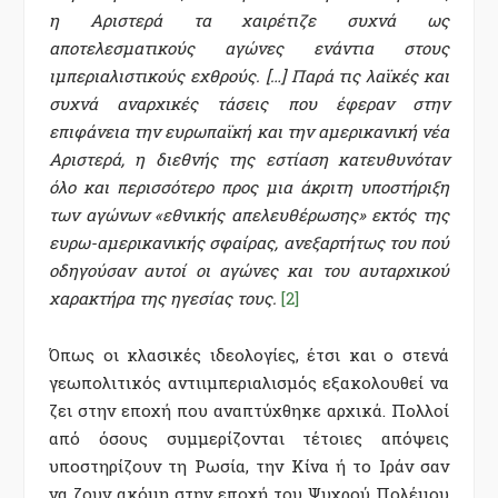
η Αριστερά τα χαιρέτιζε συχνά ως
αποτελεσματικούς αγώνες ενάντια στους
ιμπεριαλιστικούς εχθρούς. […] Παρά τις λαϊκές και
συχνά αναρχικές τάσεις που έφεραν στην
επιφάνεια την ευρωπαϊκή και την αμερικανική νέα
Aριστερά, η διεθνής της εστίαση κατευθυνόταν
όλο και περισσότερο προς μια άκριτη υποστήριξη
των αγώνων «εθνικής απελευθέρωσης» εκτός της
ευρω-αμερικανικής σφαίρας, ανεξαρτήτως
του πού
οδηγούσαν αυτοί οι αγώνες και του αυταρχικού
χαρακτήρα της ηγεσίας τους.
[2]
Όπως οι κλασικές ιδεολογίες, έτσι και ο στενά
γεωπολιτικός αντιιμπεριαλισμός εξακολουθεί να
ζει στην εποχή που αναπτύχθηκε αρχικά. Πολλοί
από όσους συμμερίζονται τέτοιες απόψεις
υποστηρίζουν τη Ρωσία, την Κίνα ή το Ιράν σαν
να ζουν ακόμη στην εποχή του Ψυχρού Πολέμου