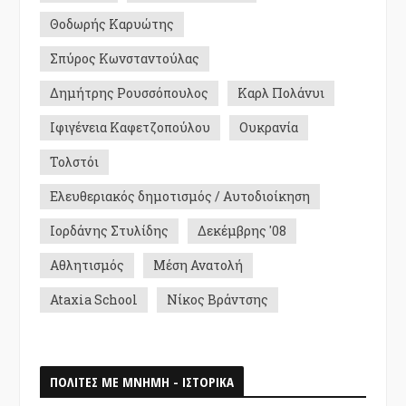
Θοδωρής Καρυώτης
Σπύρος Κωνσταντούλας
Δημήτρης Ρουσσόπουλος
Καρλ Πολάνυι
Ιφιγένεια Καφετζοπούλου
Ουκρανία
Τολστόι
Ελευθεριακός δημοτισμός / Αυτοδιοίκηση
Ιορδάνης Στυλίδης
Δεκέμβρης '08
Αθλητισμός
Μέση Ανατολή
Ataxia School
Νίκος Βράντσης
ΠΟΛΙΤΕΣ ΜΕ ΜΝΗΜΗ - ΙΣΤΟΡΙΚΑ