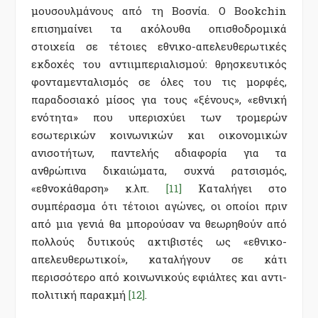
μουσουλμάνους από τη Βοσνία. Ο Bookchin
επισημαίνει τα ακόλουθα οπισθοδρομικά
στοιχεία σε τέτοιες εθνικο-απελευθερωτικές
εκδοχές του αντιιμπεριαλισμού: θρησκευτικός
φονταμενταλισμός σε όλες του τις μορφές,
παραδοσιακό μίσος για τους «ξένους», «εθνική
ενότητα» που υπερισχύει των τρομερών
εσωτερικών κοινωνικών και οικονομικών
ανισοτήτων, παντελής αδιαφορία για τα
ανθρώπινα δικαιώματα, συχνά ρατσισμός,
«εθνοκάθαρση» κ.λπ.
[11]
Καταλήγει στο
συμπέρασμα ότι τέτοιοι αγώνες, οι οποίοι πριν
από μια γενιά θα μπορούσαν να θεωρηθούν από
πολλούς δυτικούς ακτιβιστές ως «εθνικο-
απελευθερωτικοί», καταλήγουν σε κάτι
περισσότερο από κοινωνικούς εφιάλτες και αντι-
πολιτική παρακμή
[12]
.