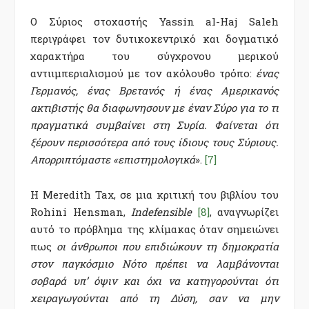
Ο Σύριος στοχαστής Yassin al-Haj Saleh
περιγράφει τον δυτικοκεντρικό και δογματικό
χαρακτήρα του σύγχρονου μερικού
αντιιμπεριαλισμού με τον ακόλουθο τρόπο:
ένας
Γερμανός, ένας Βρετανός ή ένας Αμερικανός
ακτιβιστής θα διαφωνησουν με έναν Σύρο για το τι
πραγματικά συμβαίνει στη Συρία. Φαίνεται ότι
ξέρουν περισσότερα από τους ίδιους τους Σύριους.
Απορριπτόμαστε «επιστημολογικά
».
[7]
Η Meredith Tax, σε μια κριτική του βιβλίου του
Rohini Hensman,
Indefensible
[8]
, αναγνωρίζει
αυτό το πρόβλημα της κλίμακας όταν σημειώνει
πως
οι άνθρωποι που επιδιώκουν τη δημοκρατία
στον παγκόσμιο Νότο πρέπει να λαμβάνονται
σοβαρά υπ’ όψιν και όχι να κατηγορούνται ότι
χειραγωγούνται από τη Δύση, σαν να μην