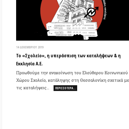
Ακ
Αυ
δί