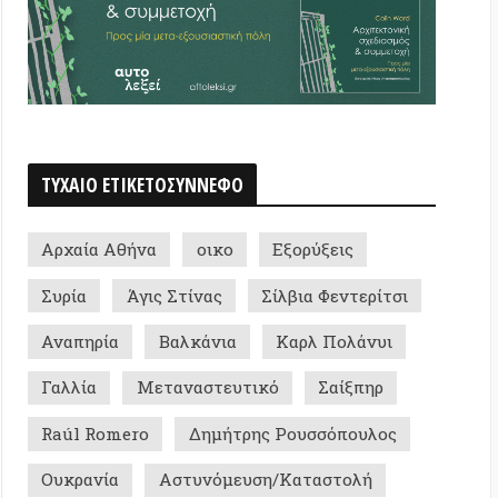
 Αθήνα
οικο
Εξορύξεις
Άγις Στίνας
Σίλβια Φεντερίτσι
ία
Βαλκάνια
Καρλ Πολάνυι
Μεταναστευτικό
Σαίξπηρ
omero
Δημήτρης Ρουσσόπουλος
ία
Αστυνόμευση/Καταστολή
ωστόπουλος
Νίκος Νικολέτος
ρά/Μαρξισμός
Colin Ward
ήφισμα
Εκπομπή «αυτολεξεί»
α/ρέματα
Technoskepticism
μός