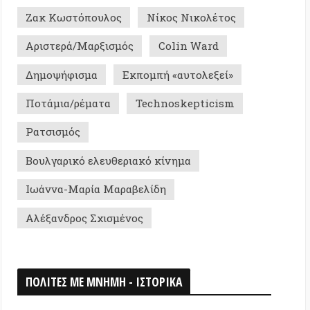
ρικό ελευθεριακό κίνημα
-Μαρία Μαραβελίδη
δρος Σχισμένος
Σ ΜΕ ΜΝΗΜΗ - ΙΣΤΟΡΙΚΑ
0
026
ομη Αποικία «Κουζμπάς» της IWW στη