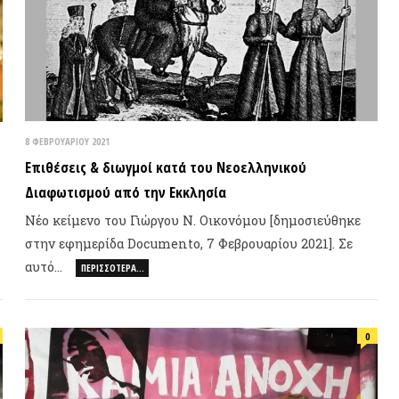
Βουλγα
ο κείμενο του Γιώργου Ν. Οικονόμου [δημοσιεύθηκε
Ιωάννα
ην εφημερίδα Documento, 7 Φεβρουαρίου 2021]. Σε
τό…
ΠΕΡΙΣΣΌΤΕΡΑ…
Αλέξαν
0
ΠΟΛΙΤΕ
ΕΒΡΟΥΑΡΊΟΥ 2020
τε σπιθαμή γης στον σκοταδισμό!
 ματαιώσουμε τη φιέστα του σκοταδισμού στο
ravel! Η συλλογικότητα Καμία Ανοχή καλεί σε
14 ΑΠΡΙΛΊΟΥ 2
γκέντρωση…
ΠΕΡΙΣΣΌΤΕΡΑ…
Η Αυτόν