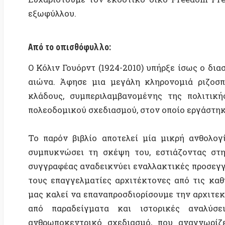
αιώνα. Άφησε μια μεγάλη κληρονομιά ριζοσπαστι
κλάδους, συμπεριλαμβανομένης της πολιτικής, τη
πολεοδομικού σχεδιασμού, στον οποίο εργάστηκε για 
Το παρόν βιβλίο αποτελεί μία μικρή ανθολογία δι
συμπυκνώσει τη σκέψη του, εστιάζοντας στη σχέσ
συγγραφέας αναδεικνύει εναλλακτικές προσεγγίσεις,
τους επαγγελματίες αρχιτέκτονες από τις καθημερ
μας καλεί να επαναπροσδιορίσουμε την αρχιτεκτονι
από παραδείγματα και ιστορικές αναλύσεις, 
ανθρωποκεντρικό σχεδιασμό, που αναγνωρίζει τ
δημιουργία του αστικού χώρου.
Ο Ward αφιέρωσε το έργο του στην υπηρεσία τ
πραγματικές ανάγκες των ανθρώπων τον έκανε γνωστό
Ο παρών τόμος, με τις πυκνές του αναφορές, φιλοδο