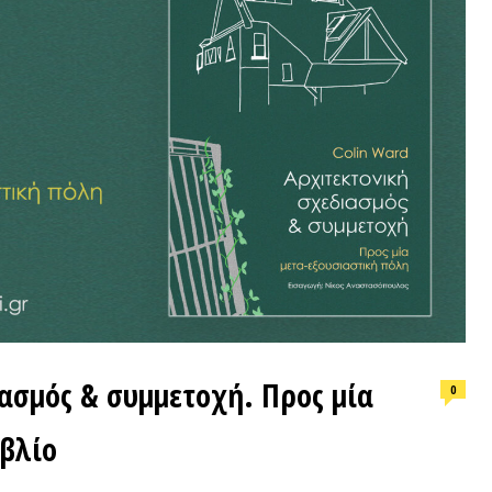
ΕΠΙΛΟΓ
ός & συμμετοχή. Προς μία
Ο βαλκα
0
Σβέτοζαρ
ο
νεωτερι
ΟΙ ΕΚΔΟΣΕΙΣ ΜΑΣ
ΠΡΟΣΦ