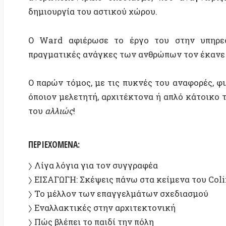
όποιον μελετητή, αρχιτέκτονα ή απλό κάτοικο τολμά ν
του
αλλιώς
!
ΠΕΡΙΕΧΟΜΕΝΑ:
〉 Λίγα λόγια για τον συγγραφέα
〉 ΕΙΣΑΓΩΓΗ: Σκέψεις πάνω στα κείμενα του Colin Wa
〉 Το μέλλον των επαγγελμάτων σχεδιασμού
〉 Εναλλακτικές στην αρχιτεκτονική
〉 Πώς βλέπει το παιδί την πόλη
〉 Το αναρχικό σπίτι
〉 Εμείς στεγάζουμε, εσείς στεγάζεστε, αυτοί είναι άστ
〉 Μια ελευθεριακή προσέγγιση στον αστικό σχεδιασμ
〉 Σημειώσεις για τις αναρχικές πόλεις
〉 ΠΑΡΑΡΤΗΜΑ: Αστικός σχεδιασμός, στέγαση & αυτον
Jere Kuzmanić
〉 ΒΙΒΛΙΟΓΡΑΦΙΑ