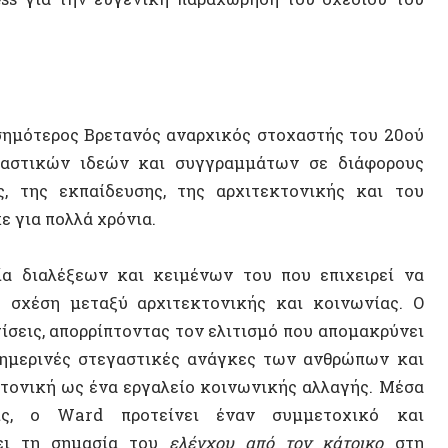
κών ιδεών και συγγραμμάτων σε διάφορους
ς εκπαίδευσης, της αρχιτεκτονικής και του
πολλά χρόνια.
αλέξεων και κειμένων του που επιχειρεί να
η μεταξύ αρχιτεκτονικής και κοινωνίας. Ο
 απορρίπτοντας τον ελιτισμό που απομακρύνει
ινές στεγαστικές ανάγκες των ανθρώπων και
ΝΕΟ ΒΙ
κή ως ένα εργαλείο κοινωνικής αλλαγής. Μέσα
ο Ward προτείνει έναν συμμετοχικό και
η σημασία του
ελέγχου από τον κάτοικο
στη
ων κοινοτήτων. Η ενασχόλησή του με τις
 σε ένα κοινό ετερογενές και ευρύτερο.
ξούμε να αποτελέσει ένα χρήσιμο εργαλείο για