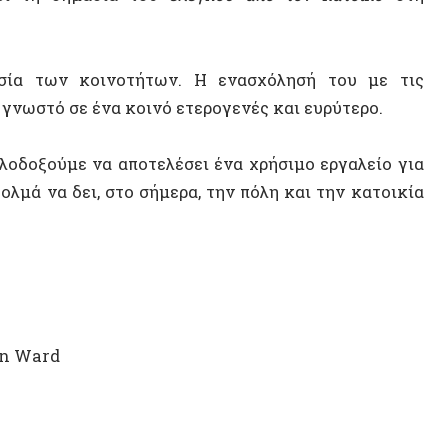
α δει, στο σήμερα, την πόλη και την κατοικία
ΤΥΧΑΙΟ
Βαλκάν
Ντέιβι
rd
Εκλογέ
Αναρχι
Αποικι
Ναόμι 
εγοι
ό
Αποαν
Εκπομπ
ομία: Συνέντευξη με τον αναρχικό πολεοδόμο
Γιώργο
Παραλί