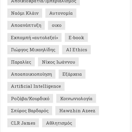
ικιοποίηση
Εξάρχεια
ial Intelligence
/Κουρδικό
Κοινωνιολογία
 Βαρδαρός
Hawzhin Azeez
ames
Αθλητισμός
Σ ΜΕ ΜΝΗΜΗ - ΙΣΤΟΡΙΚΑ
0