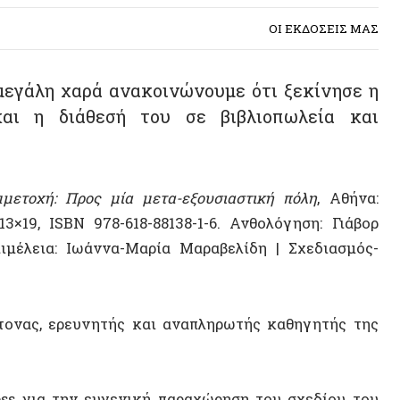
λη χαρά ανακοινώνουμε ότι ξεκίνησε η
 διάθεσή του σε βιβλιοπωλεία και
χή: Προς μία μετα-εξουσιαστική πόλη
, Αθήνα:
, ISBN 978-618-88138-1-6.
Ανθολόγηση: Γιάβορ
ια: Ιωάννα-Μαρία Μαραβελίδη | Σχεδιασμός-
, ερευνητής και αναπληρωτής καθηγητής της
α την ευγενική παραχώρηση του σχεδίου του
τερος Βρετανός αναρχικός στοχαστής του 20ού