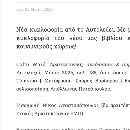
Νέα κυκλοφορία από το Αυτολεξεί. Με μεγά
κυκλοφορία του νέου μας βιβλίου και η
κοινωνικούς χώρους!
Colin Ward,
Αρχιτεκτονική, σχεδιασμός & συμμετο
Αυτολεξεί, Μάιος 2026, σελ. 188, διαστάσεις:
13×19
Ταρίνσκι | Μετάφραση: Σπύρος Βαρδαρός | Επιμέλε
σελιδοποίηση: Απόλλωνας Πετρόπουλος.
Εισαγωγή: Νίκος Αναστασόπουλος (δρ αρχιτέκτονας
Σχολής Αρχιτεκτόνων ΕΜΠ).
Ευχαριστούμε τον εκδοτικό οίκο Freedom Press γι
εξωφύλλου.
Από το οπισθόφυλλο:
Ο Κόλιν Γουόρντ (1924-2010) υπήρξε ίσως ο διασημό