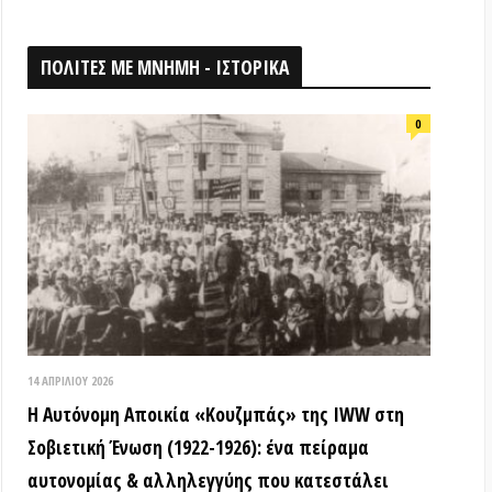
026
ομη Αποικία «Κουζμπάς» της IWW στη
ή Ένωση (1922-1926): ένα πείραμα
ίας & αλληλεγγύης που κατεστάλει
ΟΘΗΚΗ
18 ΑΠΡΙΛΊΟΥ 2026
Τα ιστορικά μνημεία είναι κοινά
αγαθά! (Βίντεο εκδήλωσης) –
Παγκόσμια Μέρα Μνημείων
15 ΜΑΡΤΊΟΥ 2026
ΒΙΝΤΕΟ από την εκδήλωση: «Τόποι
όπου η εξέγερση δεν έμεινε ουτοπία: