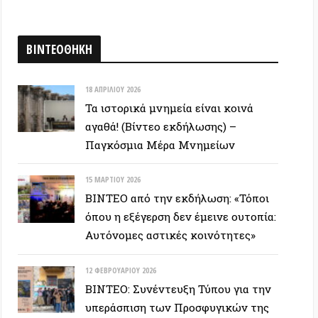
Αυτόνομες αστικές κοινότητες»
12 ΦΕΒΡΟΥΑΡΊΟΥ 2026
ΒΙΝΤΕΟ: Συνέντευξη Τύπου για την
υπεράσπιση των Προσφυγικών της
Λ. Αλεξάνδρας – Αλληλεγγύη στον
απεργό πείνας
ΕΥΞΕΙΣ
28 ΙΟΥΝΊΟΥ 2026
Colin Ward: Ο σπόρος κάτω απο το
χιόνι (Autonomedia, 2001)
15 ΙΟΥΝΊΟΥ 2026
Συνέντευξη Zygmunt Bauman: Η
ρευστή νεωτερικότητα
(Autonomedia, 2001)