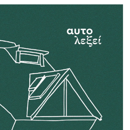
14 ΑΠΡΙΛΊΟΥ 2
Η Αυτόν
Σοβιετικ
αυτονομ
ΒΙΝΤΕ