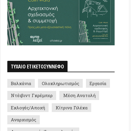
 ΕΤΙΚΕΤΟΣΥΝΝΕΦΟ
ια
Ολοκληρωτισμός
Εργασία
ντ Γκρέμπερ
Μέση Ανατολή
ς/Αποχή
Κίτρινα Γιλέκα
σμός
οκρατία/Ιμπεριαλισμός
Κλάιν
Αυτονομία
άπτυξη
οικο
ή «αυτολεξεί»
E-book
ς Μιχαηλίδης
AI Ethics
ες
Νίκος Ιωάννου