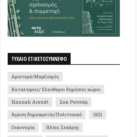
 ΕΤΙΚΕΤΟΣΥΝΝΕΦΟ
ρά/Μαρξισμός
ψεις/ Ελεύθεροι δημόσιοι χώροι
h Arendt
Ζακ Ρανσιέρ
δημοκρατία/Πολιτειακό
1821
μία
Ηλίας Σεκέρης
ματα
Κωστής Τριανταφύλλου
ντ Γκρέμπερ
 Πλατειών '11
ς Μαντούδης
Νίκος Νικολέτος
ωστόπουλος
Αντισημιτισμός
Βέιλ
Καραϊβική