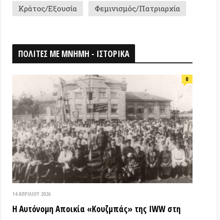
026
ομη Αποικία «Κουζμπάς» της IWW στη
ή Ένωση (1922-1926): ένα πείραμα
ίας & αλληλεγγύης που κατεστάλει
ΟΘΗΚΗ
18 ΑΠΡΙΛΊΟΥ 2026
Τα ιστορικά μνημεία είναι κοινά
αγαθά! (Βίντεο εκδήλωσης) –
Παγκόσμια Μέρα Μνημείων
15 ΜΑΡΤΊΟΥ 2026