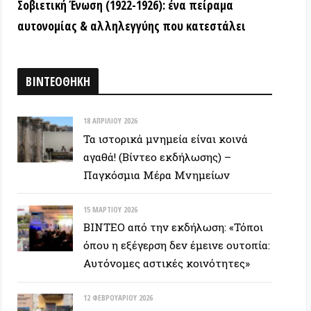
ΒΙΝΤΕΟ από την εκδήλωση: «Τόποι
όπου η εξέγερση δεν έμεινε ουτοπία:
Αυτόνομες αστικές κοινότητες»
12 ΦΕΒΡΟΥΑΡΊΟΥ 2026
ΒΙΝΤΕΟ: Συνέντευξη Τύπου για την
υπεράσπιση των Προσφυγικών της
Λ. Αλεξάνδρας – Αλληλεγγύη στον
απεργό πείνας
ΕΥΞΕΙΣ
28 ΙΟΥΝΊΟΥ 2026
Colin Ward: Ο σπόρος κάτω απο το
χιόνι (Autonomedia, 2001)
15 ΙΟΥΝΊΟΥ 2026
Συνέντευξη Zygmunt Bauman: Η