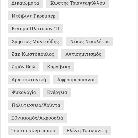
κτονική
Αφροαμερικανοί
γία
Ενέργεια
χνείο/Χούντα
σμός/Ακροδεξιά
skepticism
Ελένη Τσακωνίτη
/Εξουσία
Φεμινισμός/Πατριαρχία
Σ ΜΕ ΜΝΗΜΗ - ΙΣΤΟΡΙΚΑ
0