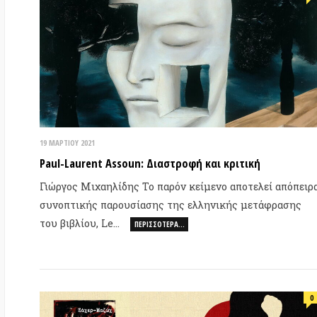
19 ΜΑΡΤΊΟΥ 2021
24 
Paul-Laurent Assoun: Διαστροφή και κριτική
Μα
πά
Γιώργος Μιχαηλίδης Το παρόν κείμενο αποτελεί απόπειρα
συνοπτικής παρουσίασης της ελληνικής μετάφρασης
Γι
του βιβλίου, Le…
συ
ΠΕΡΙΣΣΌΤΕΡΑ…
το
0
16 ΝΟΕΜΒΡΊΟΥ 2020