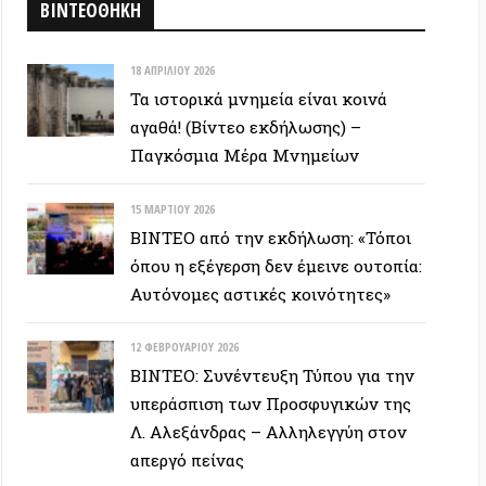
ΒΙΝΤΕΟ: Συνέντευξη Τύπου για την
υπεράσπιση των Προσφυγικών της
Λ. Αλεξάνδρας – Αλληλεγγύη στον
απεργό πείνας
ΕΥΞΕΙΣ
28 ΙΟΥΝΊΟΥ 2026
Colin Ward: Ο σπόρος κάτω απο το
χιόνι (Autonomedia, 2001)
15 ΙΟΥΝΊΟΥ 2026
Συνέντευξη Zygmunt Bauman: Η
ρευστή νεωτερικότητα
(Autonomedia, 2001)
26 ΜΑΪ́ΟΥ 2026