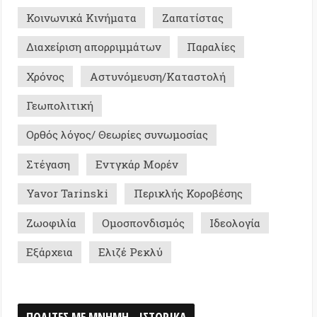
η
Εντγκάρ Μορέν
Tarinski
Περικλής Κοροβέσης
ία
Ομοσπονδισμός
Ιδεολογία
ια
Ελιζέ Ρεκλύ
Σ ΜΕ ΜΝΗΜΗ - ΙΣΤΟΡΙΚΑ
0