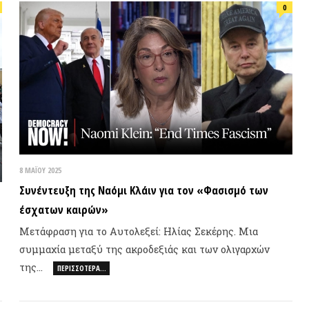
Στέγασ
Ϊ́ΟΥ 2025
Yavor 
νέντευξη της Ναόμι Κλάιν για τον «Φασισμό των
χατων καιρών»
Ζωοφιλ
τάφραση για το Αυτολεξεί: Ηλίας Σεκέρης. Μια
Εξάρχε
μμαχία μεταξύ της ακροδεξιάς και των ολιγαρχών
ς…
ΠΕΡΙΣΣΌΤΕΡΑ…
ΠΟΛΙΤΕ
0