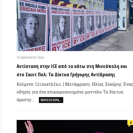
8 Ι
«Έ
19 ΙΑΝΟΥΑΡΊΟΥ 2026
στ
Αντίσταση στην ICE από τα κάτω στη Μινεάπολη και
Cr
στο Σαιντ Πολ: Τα Δίκτυα Γρήγορης Αντίδρασης
Κε
Κείμενο: CrimethInc. | Μετάφραση: Ηλίας Σεκέρης Ένας
«Ζ
οδηγός για ένα επικαιροποιημένο μοντέλο Τα δίκτυα
άμεσης…
ΠΕΡΙΣΣΌΤΕΡΑ…
0