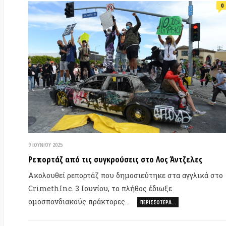
8 ΜΑ
Συ
9 ΙΟΥΝΊΟΥ 2025
έσ
Ρεπορτάζ από τις συγκρούσεις στο Λος Άντζελες
Με
Ακολουθεί ρεπορτάζ που δημοσιεύτηκε στα αγγλικά στο
συ
CrimethInc. 3 Ιουνίου, το πλήθος έδιωξε
τη
ομοσπονδιακούς πράκτορες…
ΠΕΡΙΣΣΌΤΕΡΑ…
0
5 ΦΕΒΡΟΥΑΡΊΟΥ 2025
Make America Trans Again