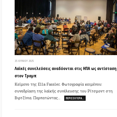
10 
25 ΙΟΥΝΊΟΥ 2025
Απ
Λαϊκές συνελεύσεις αναδύονται στις ΗΠΑ ως αντίσταση
αυ
στον Τραμπ
στ
Κείμενο της Ella Fassler. Φωτογραφία κειμένου:
Κε
συνεδρίαση της λαϊκής συνέλευσης του Ρίτσμοντ στη
ημ
Βιρτζίνια. Περπατώντας…
ΠΕΡΙΣΣΌΤΕΡΑ…
Η
0