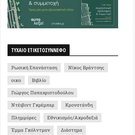
 Επανάσταση
Νίκος Βράντσης
Βιβλίο
ς Παπαχριστοδούλου
ντ Γκρέμπερ
Κρονστάνδη
ύρες
Εθνικισμός/Ακροδεξιά
Γκόλντμαν
Διάστημα
ικά Κινήματα
Ζαπατίστας
ριση απορριμμάτων
Παραλίες
Αστυνόμευση/Καταστολή
ιτική
λόγος/ Θεωρίες συνωμοσίας