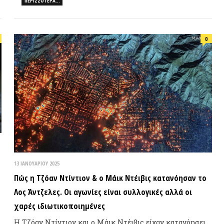
ΙΑΝΟΥΑΡΊΟΥ 2025
ς η Τζόαν Ντίντιον & ο Μάικ Ντέιβις κατανόησαν το
ς Άντζελες. Οι αγωνίες είναι συλλογικές αλλά οι
ρές ιδιωτικοποιημένες
Τζόαν Ντίντιον και ο Μάικ Ντέιβις είχαν κατανόησει
 Λος Άντζελες μέσα από τις…
ΠΕΡΙΣΣΌΤΕΡΑ…
ΣΥΝΕΝΤ
0
ΟΕΜΒΡΊΟΥ 2024
ρα από τους Προέδρους: Οι εκλογές και η ακροδεξιά