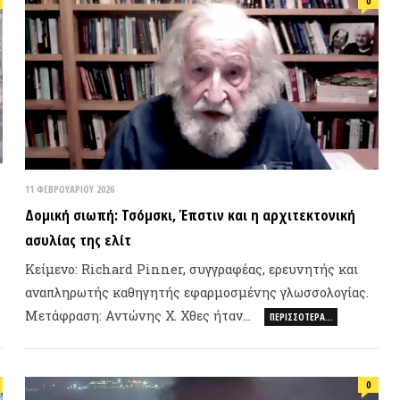
ΕΠΙΛΟΓ
ΦΕΒΡΟΥΑΡΊΟΥ 2026
μική σιωπή: Τσόμσκι, Έπστιν και η αρχιτεκτονική
υλίας της ελίτ
ίμενο: Richard Pinner, συγγραφέας, ερευνητής και
απληρωτής καθηγητής εφαρμοσμένης γλωσσολογίας.
τάφραση: Αντώνης Χ. Χθες ήταν…
ΠΕΡΙΣΣΌΤΕΡΑ…
Φωτιά, ν
συνθήκε
0
ΠΡΟΣΦ