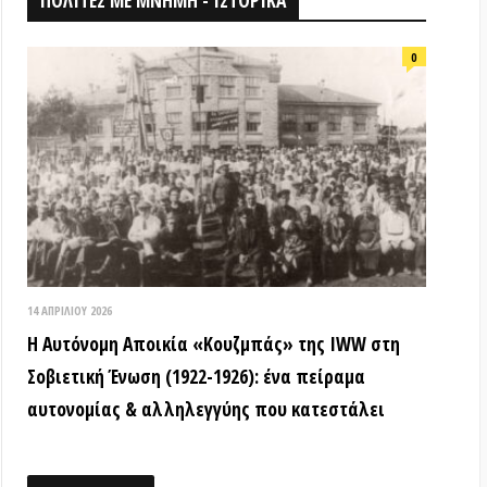
026
ομη Αποικία «Κουζμπάς» της IWW στη
ή Ένωση (1922-1926): ένα πείραμα
ίας & αλληλεγγύης που κατεστάλει
ΟΘΗΚΗ
18 ΑΠΡΙΛΊΟΥ 2026
Τα ιστορικά μνημεία είναι κοινά
αγαθά! (Βίντεο εκδήλωσης) –
Παγκόσμια Μέρα Μνημείων
15 ΜΑΡΤΊΟΥ 2026
ΒΙΝΤΕΟ από την εκδήλωση: «Τόποι
όπου η εξέγερση δεν έμεινε ουτοπία:
Αυτόνομες αστικές κοινότητες»
12 ΦΕΒΡΟΥΑΡΊΟΥ 2026