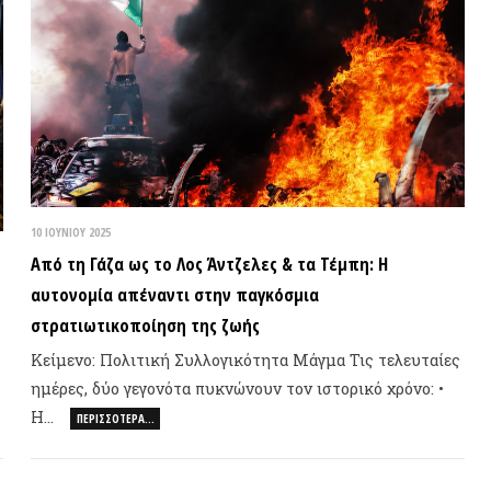
ΙΟΥΝΊΟΥ 2025
Ρωσική
ό τη Γάζα ως το Λος Άντζελες & τα Τέμπη: Η
οικο
τονομία απέναντι στην παγκόσμια
ρατιωτικοποίηση της ζωής
Γιώργο
ίμενο: Πολιτική Συλλογικότητα Μάγμα Τις τελευταίες
Ντέιβι
έρες, δύο γεγονότα πυκνώνουν τον ιστορικό χρόνο: •
…
ΠΕΡΙΣΣΌΤΕΡΑ…
Πλημμ
Έμμα 
0
Κοινων
Διαχεί
Χρόνος
Γεωπολ
Ορθός 