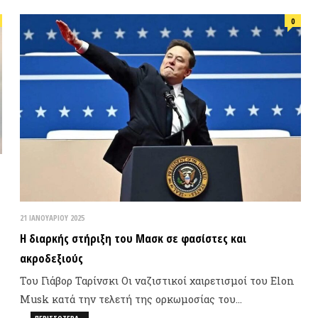
14 ΑΠΡΙΛΊΟΥ 2
ΙΑΝΟΥΑΡΊΟΥ 2025
Η Αυτόν
διαρκής στήριξη του Μασκ σε φασίστες και
Σοβιετικ
ροδεξιούς
αυτονομ
υ Γιάβορ Ταρίνσκι Οι ναζιστικοί χαιρετισμοί του Elon
sk κατά την τελετή της ορκωμοσίας του…
ΠΕΡΙΣΣΌΤΕΡΑ…
ΒΙΝΤΕ
0