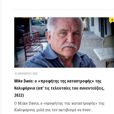
13 
Καλιφόρνια (απ’ τις τελευταίες του συνεντεύξεις,
Πώ
2022)
Λο
Ο Mike Davis, ο «προφήτης της καταστροφής» της
χα
Καλιφόρνια, μιλά για τον ακτιβισμό σε έναν…
Η 
ΠΕΡΙΣΣΌΤΕΡΑ…
το
0
3 Ν
6 ΝΟΕΜΒΡΊΟΥ 2024
Πέ
Η επικράτηση του Τραμπ & η απώλεια της πολιτικής