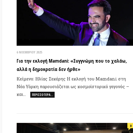
6 ΝΟΕΜΒΡΊΟΥ 2025
19 
Για την εκλογή Mamdani: «Συγγνώμη που το χαλάω,
Aυ
αλλά η δημοκρατία δεν ήρθε»
ιμ
αν
Κείμενο: Ηλίας Σεκέρης Η εκλογή του Mamdani στη
Νέα Υόρκη παρουσιάζεται ως κοσμοϊστορικό γεγονός –
Δη
και…
απ
ΠΕΡΙΣΣΌΤΕΡΑ…
σκ
0