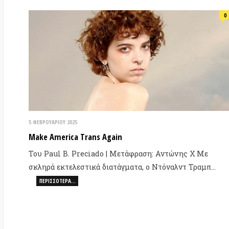
Του Paul B. Preciado | Μετάφραση: Αντώνης Χ Με
21 
σκληρά εκτελεστικά διατάγματα, ο Ντόναλντ Τραμπ…
Η 
ΠΕΡΙΣΣΌΤΕΡΑ…
ακ
Το
Mu
0
15 ΙΑΝΟΥΑΡΊΟΥ 2025
Mike Davis: ο «προφήτης της καταστροφής» της