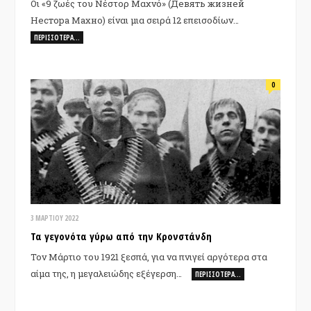
Οι «9 ζωές του Νέστορ Μαχνό» (Девять жизней
Нестора Махно) είναι μια σειρά 12 επεισοδίων…
ΠΕΡΙΣΣΌΤΕΡΑ…
0
3 ΜΑΡΤΊΟΥ 2022
Τα γεγονότα γύρω από την Κρονστάνδη
Τον Μάρτιο του 1921 ξεσπά, για να πνιγεί αργότερα στα
αίμα της, η μεγαλειώδης εξέγερση…
ΠΕΡΙΣΣΌΤΕΡΑ…