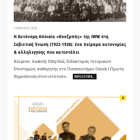
14 ΑΠΡΙΛΊΟΥ 2026
Η Αυτόνομη Αποικία «Κουζμπάς» της IWW στη
Σοβιετική Ένωση (1922-1926): ένα πείραμα αυτονομίας
& αλληλεγγύης που κατεστάλει
Κείμενo: Anatoly Shtyrbul, διδάκτορας Ιστορικών
Επιστημών, καθηγητής στο Πανεπιστήμιο Omsk | Πρώτη
δημοσίευση στον ιστότοπο…
ΠΕΡΙΣΣΌΤΕΡΑ…
0