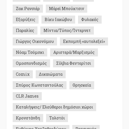
Ζακ Ρανσιέρ
Μάρεϊ Μπούκτσιν
Εξορύξεις
Βίκυ Ιακώβου
Φυλακές
Παραλίες
Μίντια/Τύπος/Ίντερνετ
Γιώργος Οικονόμου
Εκπομπή «αυτολεξεί»
Νόαμ Τσόμσκι
Αριστερά/Μαρξισμός
Ομοσπονδισμός
Σίλβια Φεντερίτσι
Comix
Δικαιώματα
Σπύρος Κωνσταντούλας
Θρησκεία
CLR James
Καταλήψεις/ Ελεύθεροι δημόσιοι χώροι
Κρονστάνδη
Τολστόι
Ευθύμης Χατζηθεοδώρου
Ρατσισμός