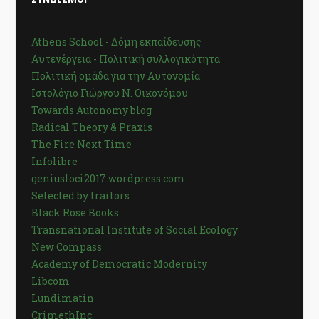
Athens School - Δόμη εκπαίδευσης
Αυτενέργεια - Πολιτική συλλογικότητα
Πολιτική ομάδα για την Αυτονομία
Ιστολόγιο Γιώργου Ν. Οικονόμου
Towards Autonomy blog
Radical Theory & Praxis
The Fire Next Time
Infolibre
geniusloci2017.wordpress.com
Selected by traitors
Black Rose Books
Transnational Institute of Social Ecology
New Compass
Academy of Democratic Modernity
Libcom
Lundimatin
CrimethInc.