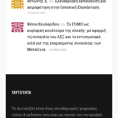
Αντώνης Χ.
on
Ελευθεριακή εκπαίδευση και
χειραφέτηση στην Ισπανική Επανάσταση
22 ΙΟΥΛΊΟΥ 2025
Φένια Κουλερίδου
on
Το FOMO ως
κυρίαρχη κουλτούρα της εποχής: με αφορμή
τη συναυλία του ΛΕΞ και το εντυπωσιακό
sold out της επερχόμενης συναυλίας των
Metallica
6 ΙΟΥΝΊΟΥ 2025
ΤΑΥΤΟΤΗΤΑ
Το Αυτολεξεί είναι ένας ελευθεριακός ψηφιακός
τόπος & εκδόσεις που έχει ως σκοπό του να προάγει