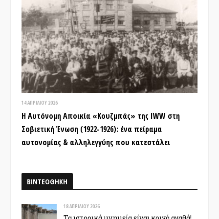
14 ΑΠΡΙΛΊΟΥ 2026
Η Αυτόνομη Αποικία «Κουζμπάς» της IWW στη
Σοβιετική Ένωση (1922-1926): ένα πείραμα
αυτονομίας & αλληλεγγύης που κατεστάλει
ΒΙΝΤΕΟΘΗΚΗ
18 ΑΠΡΙΛΊΟΥ 2026
Τα ιστορικά μνημεία είναι κοινά αγαθά!