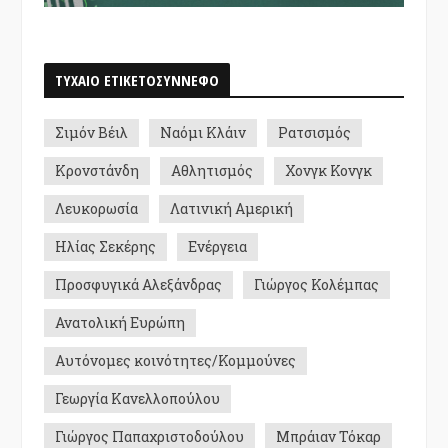
ΤΥΧΑΙΟ ΕΤΙΚΕΤΟΣΥΝΝΕΦΟ
Σιμόν Βέιλ
Ναόμι Κλάιν
Ρατσισμός
Κρονστάνδη
Αθλητισμός
Χονγκ Κονγκ
Λευκορωσία
Λατινική Αμερική
Ηλίας Σεκέρης
Ενέργεια
Προσφυγικά Αλεξάνδρας
Γιώργος Κολέμπας
Ανατολική Ευρώπη
Αυτόνομες κοινότητες/Κομμούνες
Γεωργία Κανελλοπούλου
Γιώργος Παπαχριστοδούλου
Μπράιαν Τόκαρ