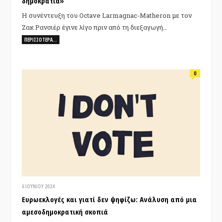
δημοκρατία»
Η συνέντευξη του Octave Larmagnac-Matheron με τον
Ζακ Ρανσιέρ έγινε λίγο πριν από τη διεξαγωγή…
ΠΕΡΙΣΣΌΤΕΡΑ…
0
6 ΙΟΥΝΊΟΥ 2024
Ευρωεκλογές και γιατί δεν ψηφίζω: Aνάλυση από μια
αμεσοδημοκρατική σκοπιά