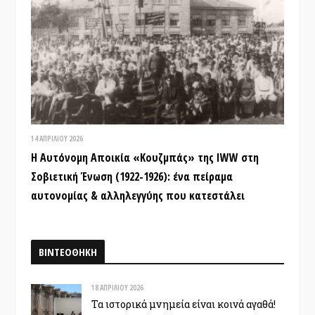
14 ΑΠΡΙΛΊΟΥ 2026
Η Αυτόνομη Αποικία «Κουζμπάς» της IWW στη
Σοβιετική Ένωση (1922-1926): ένα πείραμα
αυτονομίας & αλληλεγγύης που κατεστάλει
ΒΙΝΤΕΟΘΗΚΗ
18 ΑΠΡΙΛΊΟΥ 2026
Τα ιστορικά μνημεία είναι κοινά αγαθά!