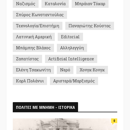
Ναζισμός
Καταλονία
Μπράιαν Τόκαρ
Σπύρος Κωνσταντούλας
Τεχνολογία/Επιστήμη
Παναγιώτης Κούστας
Λατινική Αμερική
Editorial
Μπάμπης Βλάχος
Αλληλεγγύη
Ζαπατίστας
Artificial Intelligence
Ελένη Τσακωνίτη
Νερό
Χονγκ Κονγκ
Καρλ Πολάνυι
Αριστερά/Μαρξισμός
ΠΟΛΙΤΕΣ ΜΕ ΜΝΗΜΗ - ΙΣΤΟΡΙΚΑ
0