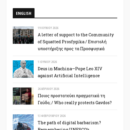
ENGLISH
19 ΙΟΥΝΊΟΥ 2026
A letter of support to the Community
of Squatted Prosfygika / Επιστολή
υποστήριξης προς τα Προσφυγικά
1 ΙΟΥΝΊΟΥ 2026
Deus in Machina—Pope Leo XIV
against Artificial Intelligence
26 ΑΠΡΙΛΊΟΥ 2026
Ποιος προστατεύει πραγματικά τη
Γαύδο; / Who really protects Gavdos?
13 ΦΕΒΡΟΥΑΡΊΟΥ 2026
The path of digital barbarism?
Remembering UNESCO’s