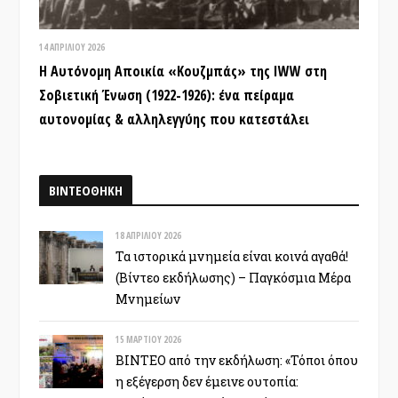
14 ΑΠΡΙΛΊΟΥ 2026
Η Αυτόνομη Αποικία «Κουζμπάς» της IWW στη
Σοβιετική Ένωση (1922-1926): ένα πείραμα
αυτονομίας & αλληλεγγύης που κατεστάλει
ΒΙΝΤΕΟΘΗΚΗ
18 ΑΠΡΙΛΊΟΥ 2026
Τα ιστορικά μνημεία είναι κοινά αγαθά!
(Βίντεο εκδήλωσης) – Παγκόσμια Μέρα
Μνημείων
15 ΜΑΡΤΊΟΥ 2026
ΒΙΝΤΕΟ από την εκδήλωση: «Τόποι όπου
η εξέγερση δεν έμεινε ουτοπία: