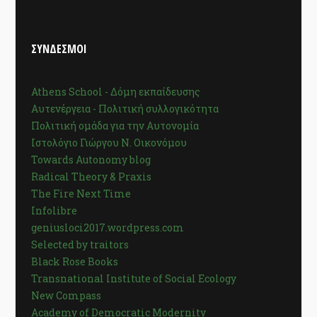
ΣΥΝΔΕΣΜΟΙ
Athens School - Δόμη εκπαίδευσης
Αυτενέργεια - Πολιτική συλλογικότητα
Πολιτική ομάδα για την Αυτονομία
Ιστολόγιο Γιώργου Ν. Οικονόμου
Towards Autonomy blog
Radical Theory & Praxis
The Fire Next Time
Infolibre
geniusloci2017.wordpress.com
Selected by traitors
Black Rose Books
Transnational Institute of Social Ecology
New Compass
Academy of Democratic Modernity