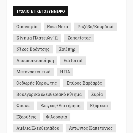
ΤΥΧΑΙΟ ΕΤΙΚΕΤΟΣΥΝΝΕΦΟ
Οικονομία
Rosa Nera
Ροζάβα/Κουρδικό
Κίνημα Πλατειών '11
Ζαπατίστας
Νίκος Βράντσης
Σαίξπηρ
Αποαποικιοποίηση
Editorial
Μεταναστευτικό
ΗΠΑ
Θοδωρής Καρυώτης
Σπύρος Βαρδαρός
Βουλγαρικό ελευθεριακό κίνημα
Συρία
Φουκώ
Έλεγχος/Επιτήρηση
Εξάρχεια
Εξορύξεις
Φιλοσοφία
Αμέλια Ελευθεριάδου
Αντώνιος Καπετάνιος