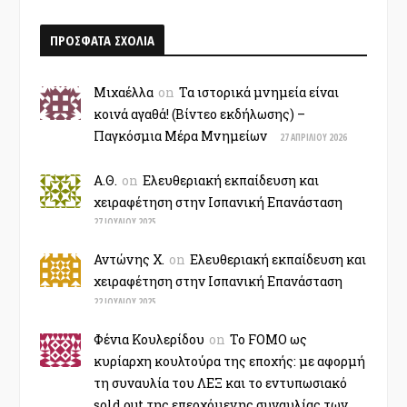
ΠΡΟΣΦΑΤΑ ΣΧΟΛΙΑ
Μιχαέλλα
on
Τα ιστορικά μνημεία είναι
κοινά αγαθά! (Βίντεο εκδήλωσης) –
Παγκόσμια Μέρα Μνημείων
27 ΑΠΡΙΛΊΟΥ 2026
Α.Θ.
on
Ελευθεριακή εκπαίδευση και
χειραφέτηση στην Ισπανική Επανάσταση
27 ΙΟΥΛΊΟΥ 2025
Αντώνης Χ.
on
Ελευθεριακή εκπαίδευση και
χειραφέτηση στην Ισπανική Επανάσταση
22 ΙΟΥΛΊΟΥ 2025
Φένια Κουλερίδου
on
Το FOMO ως
κυρίαρχη κουλτούρα της εποχής: με αφορμή
τη συναυλία του ΛΕΞ και το εντυπωσιακό
sold out της επερχόμενης συναυλίας των