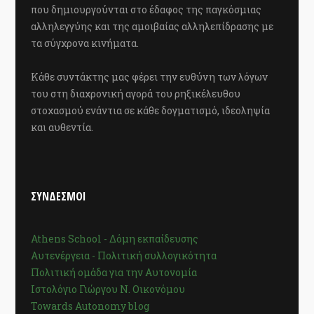
που δημιουργούνται στο έδαφος της παγκόσμιας
αλληλεγγύης και της αμοιβαίας αλληλεπίδρασης με
τα σύγχρονα κινήματα.
Κάθε συντάκτης μας φέρει την ευθύνη των λόγων
του στη διαχρονική αγορά του ρηξικέλευθου
στοχασμού ενάντια σε κάθε δογματισμό, ιδεοληψία
και αυθεντία.
ΣΥΝΔΕΣΜΟΙ
Athens School - Δόμη εκπαίδευσης
Αυτενέργεια - Πολιτική συλλογικότητα
Πολιτική ομάδα για την Αυτονομία
Ιστολόγιο Γιώργου Ν. Οικονόμου
Towards Autonomy blog