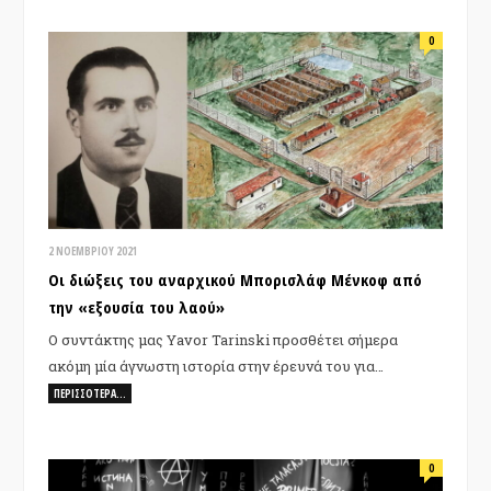
0
2 ΝΟΕΜΒΡΊΟΥ 2021
Οι διώξεις του αναρχικού Μπορισλάφ Μένκοφ από
την «εξουσία του λαού»
Ο συντάκτης μας Yavor Tarinski προσθέτει σήμερα
ακόμη μία άγνωστη ιστορία στην έρευνά του για…
ΠΕΡΙΣΣΌΤΕΡΑ…
0