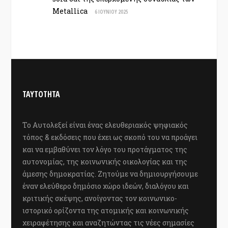
Metallica
6 ΙΟΥΝΊΟΥ 2025
ΤΑΥΤΟΤΗΤΑ
Το Αυτολεξεί είναι ένας ελευθεριακός ψηφιακός
τόπος & εκδόσεις που έχει ως σκοπό του να προάγει
και να εμβαθύνει τον λόγο του προτάγματος της
αυτονομίας, της κοινωνικής οικολογίας και της
άμεσης δημοκρατίας. Ζητούμε να δημιουργήσουμε
έναν ελεύθερο δημόσιο χώρο ιδεών, διαλόγου και
κριτικής σκέψης, ανοίγοντας τον κοινωνικο-
ιστορικό ορίζοντα της ατομικής και κοινωνικής
χειραφέτησης και αναζητώντας τις νέες σημασίες