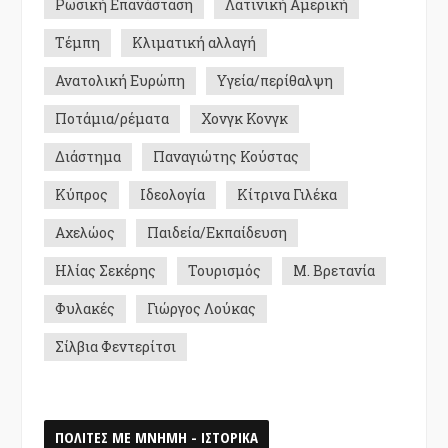
Ρωσική Επανάσταση
Λατινική Αμερική
Τέμπη
Κλιματική αλλαγή
Ανατολική Ευρώπη
Υγεία/περίθαλψη
Ποτάμια/ρέματα
Χονγκ Κονγκ
Διάστημα
Παναγιώτης Κούστας
Κύπρος
Ιδεολογία
Κίτρινα Γιλέκα
Αχελώος
Παιδεία/Εκπαίδευση
Ηλίας Σεκέρης
Τουρισμός
Μ. Βρετανία
Φυλακές
Γιώργος Λούκας
Σίλβια Φεντερίτσι
ΠΟΛΙΤΕΣ ΜΕ ΜΝΗΜΗ - ΙΣΤΟΡΙΚΑ