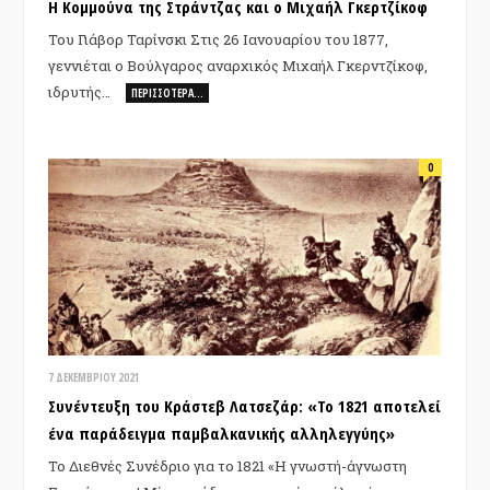
Η Κομμούνα της Στράντζας και ο Μιχαήλ Γκερτζίκοφ
Του Γιάβορ Ταρίνσκι Στις 26 Ιανουαρίου του 1877,
γεννιέται ο Βούλγαρος αναρχικός Μιχαήλ Γκερντζίκοφ,
ιδρυτής…
ΠΕΡΙΣΣΌΤΕΡΑ…
0
7 ΔΕΚΕΜΒΡΊΟΥ 2021
Συνέντευξη του Κράστεβ Λατσεζάρ: «To 1821 αποτελεί
ένα παράδειγμα παμβαλκανικής αλληλεγγύης»
Το Διεθνές Συνέδριο για το 1821 «Η γνωστή-άγνωστη