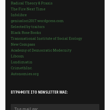
Radical Theory & Praxis
The Fire Next Time
Infolibre
geniusloci2017.wordpress.com
Selected by traitors
Black Rose Books
Transnational Institute of Social Ecology
New Compass
Academy of Democratic Modernity
Libcom
Lundimatin
CrimethInc.
Autonomies.org
ΕΓΓΡΑΦΕΊΤΕ ΣΤΟ NEWSLETTER ΜΑΣ: