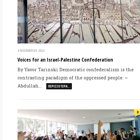
ΠΕΡΙΣΣΌΤΕΡΑ…
Ομ
0
30 ΙΟΥΛΊΟΥ 2020
Symbiosis: η αναδυόμενη δημοκρατική συνομοσπονδία
της Βόρειας Αμερικής
Παράλληλα με τις συνεχιζόμενες μαζικές διαδηλώσεις
του κινήματος Black Lives Matter στις ΗΠΑ,
στρέφουμε το…
ΠΕΡΙΣΣΌΤΕΡΑ…