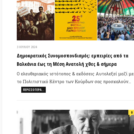
Δημοκρατικός Συνομοσπονδισμός: εμπειρίες από τα
Μή
Βαλκάνια έως τη Μέση Ανατολή χθες & σήμερα
Δη
απ
Ο ελευθεριακός ιστότοπος & εκδόσεις Αυτολεξεί μαζί με
το Πολιτιστικό Κέντρο των Κούρδων σας προσκαλούν…
ΠΕΡΙΣΣΌΤΕΡΑ…
0
24 
23 ΜΑΪ́ΟΥ 2024
ΒΑ
Colin Ward: Ομοσπονδίες χωρίς κορυφή
Επ
Του Colin Ward. Ο Ward ήταν Βρετανός αναρχικός
20
συγγραφέας και εκδότης. Έχει χαρακτηριστεί «ένας από…