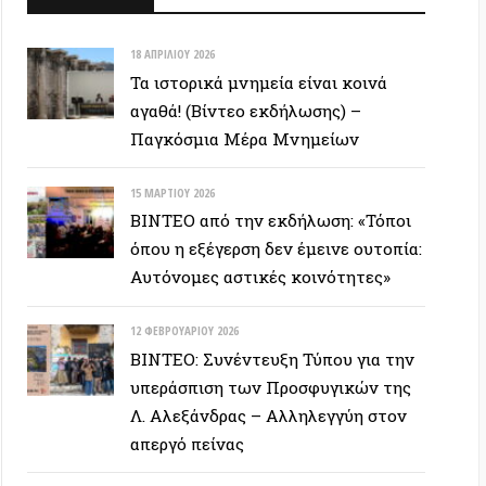
ΒΙΝΤΕΟ: Συνέντευξη Τύπου για την
υπεράσπιση των Προσφυγικών της
Λ. Αλεξάνδρας – Αλληλεγγύη στον
απεργό πείνας
ΕΥΞΕΙΣ
28 ΙΟΥΝΊΟΥ 2026
Colin Ward: Ο σπόρος κάτω απο το
χιόνι (Autonomedia, 2001)
15 ΙΟΥΝΊΟΥ 2026
Συνέντευξη Zygmunt Bauman: Η
ρευστή νεωτερικότητα
(Autonomedia, 2001)
26 ΜΑΪ́ΟΥ 2026
Συνέντευξη με τον Ουκρανό Andriy