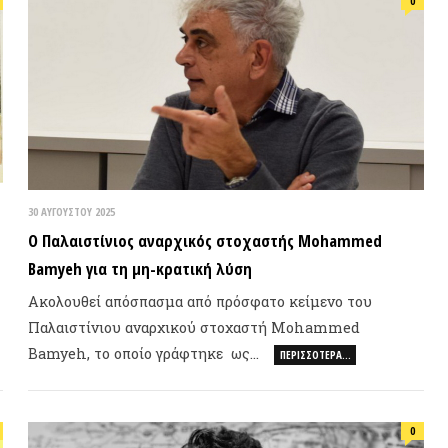
ΕΠΙΛΟΓ
ΑΥΓΟΎΣΤΟΥ 2025
Παλαιστίνιος αναρχικός στοχαστής Mohammed
myeh για τη μη-κρατική λύση
ολουθεί απόσπασμα από πρόσφατο κείμενο του
λαιστίνιου αναρχικού στοχαστή Mohammed
myeh, το οποίο γράφτηκε ως…
ΠΕΡΙΣΣΌΤΕΡΑ…
Φωτιά, ν
συνθήκε
0
ΠΡΟΣΦ