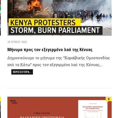
νυμα προς τον εξεγερμένο λαό της Κένυας
ΤΥΧΑΙΟ
μοσιεύουμε το μήνυμα της “Καραϊβικής Ομοσπονδίας
ό τα Κάτω” προς τον εξεγερμένο λαό της Κένυας,…
Φονταμ
ΠΕΡΙΣΣΌΤΕΡΑ…
Βίκυ Ι
Ζαν-Ζα
Δημήτρ
0
Κοινων
CLR J
Κράτος
Ανατολ
Ολοκλ
ΝΟΕΜΒΡΊΟΥ 2023
ΛΚΑΝΙΚΗ ΟΜΟΣΠΟΝΔΙΑ ΚΑΙ ΚΟΜΜΟΥΝΕΣ.
Πλημμ
αναστατικά προτάγματα στη Βουλγαρία του 19ου &
ού αιώνα
Σαίξπη