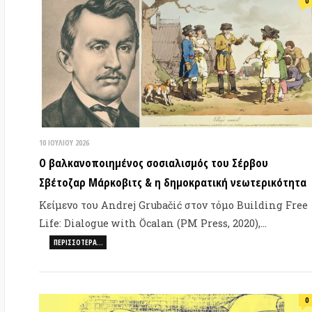
10 ΙΟΥΛΊΟΥ 2026
30 
Ο βαλκανοποιημένος σοσιαλισμός του Σέρβου
Ο 
Σβέτοζαρ Μάρκοβιτς & η δημοκρατική νεωτερικότητα
Ba
Κείμενο του Andrej Grubačić στον τόμο Building Free
Ακ
Life: Dialogue with Öcalan (PM Press, 2020),…
Πα
ΠΕΡΙΣΣΌΤΕΡΑ…
Ba
0