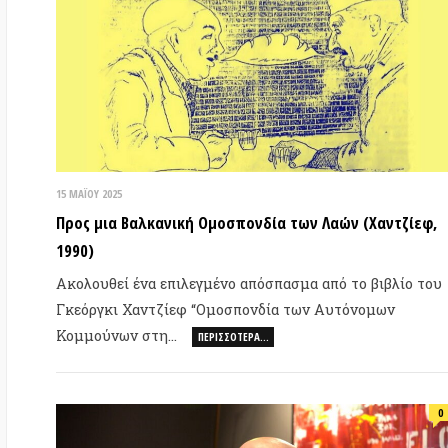
15 ΜΑΪ́ΟΥ 2025
7 Ο
Προς μια Βαλκανική Ομοσπονδία των Λαών (Χαντζίεφ,
Ομ
1990)
πρ
Ακολουθεί ένα επιλεγμένο απόσπασμα από το βιβλίο του
Γρ
Γκεόργκι Χαντζίεφ “Ομοσπονδία των Αυτόνομων
απ
Κομμούνων στη…
“
ΠΕΡΙΣΣΌΤΕΡΑ…
0