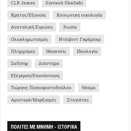
ση/Επανάσταση
ς Παπαχριστοδούλου
Θέαμα
ρά/Μαρξισμός
Σταγιάτες
Σ ΜΕ ΜΝΗΜΗ - ΙΣΤΟΡΙΚΑ
0
026