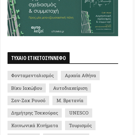
 ΕΤΙΚΕΤΟΣΥΝΝΕΦΟ
ενταλισμός
Αρχαία Αθήνα
ακώβου
Αυτοδιαχείριση
κ Ρουσό
Μ. Βρετανία
ης Τσεκούρας
UNESCO
ικά Κινήματα
Τουρισμός
ames
Siavash Shahabi
/Εξουσία
Κοινωνική οικολογία
ική Ευρώπη
Ρωσία
ηρωτισμός
Ντέιβιντ Γκρέμπερ
ύρες
Ιθαγενείς
Ιδεολογία
ρ
Διάστημα