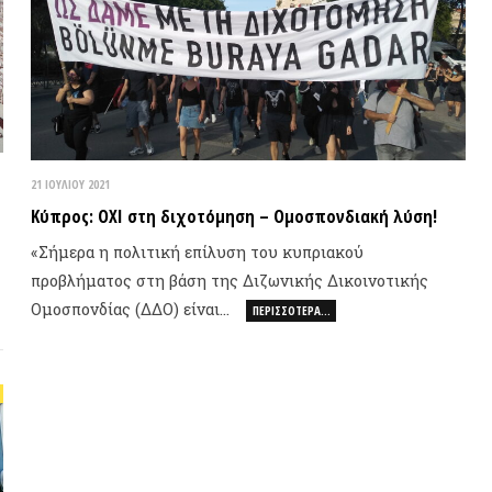
οσπονδίας (ΔΔΟ) είναι…
ΠΕΡΙΣΣΌΤΕΡΑ…
Η Αυτόν
Σοβιετικ
αυτονομ
ΒΙΝΤΕ