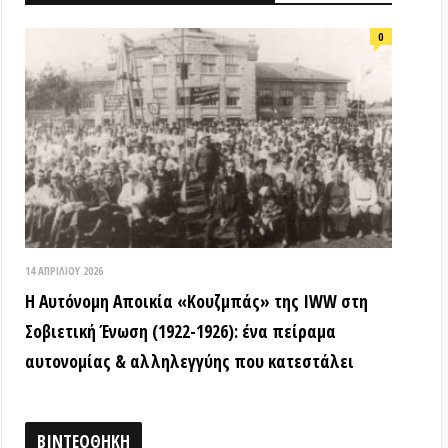
ομη Αποικία «Κουζμπάς» της IWW στη
ή Ένωση (1922-1926): ένα πείραμα
ίας & αλληλεγγύης που κατεστάλει
ΟΘΗΚΗ
18 ΑΠΡΙΛΊΟΥ 2026
Τα ιστορικά μνημεία είναι κοινά
αγαθά! (Βίντεο εκδήλωσης) –
Παγκόσμια Μέρα Μνημείων
15 ΜΑΡΤΊΟΥ 2026
ΒΙΝΤΕΟ από την εκδήλωση: «Τόποι
όπου η εξέγερση δεν έμεινε ουτοπία:
Αυτόνομες αστικές κοινότητες»
12 ΦΕΒΡΟΥΑΡΊΟΥ 2026