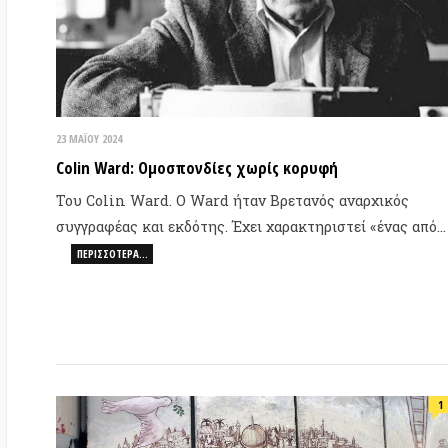
Κυ
ΠΕΡΙΣΣΌΤΕΡΑ…
Τα
ΚΟ
Βο
1
4 ΝΟΕΜΒΡΊΟΥ 2023
21 
Voices for an Israel-Palestine Confederation
Κύ
By Yavor Tarinski Democratic confederalism is the
«Σ
contrasting paradigm of the oppressed people. ~
πρ
Abdullah…