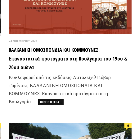
κλοφορεί από τις εκδόσεις Αυτολεξεί! Γιάβορ
Εξέγερ
ρίνσκι, ΒΑΛΚΑΝΙΚΗ ΟΜΟΣΠΟΝΔΙΑ ΚΑΙ
Γιώργο
ΜΜΟΥΝΕΣ. Επαναστατικά προτάγματα στη
υλγαρία…
ΠΕΡΙΣΣΌΤΕΡΑ…
Αριστε
0
ΠΟΛΙΤΕ
ΙΟΥΛΊΟΥ 2021
προς: ΟΧΙ στη διχοτόμηση – Ομοσπονδιακή λύση!
ήμερα η πολιτική επίλυση του κυπριακού
οβλήματος στη βάση της Διζωνικής Δικοινοτικής
14 ΑΠΡΙΛΊΟΥ 2