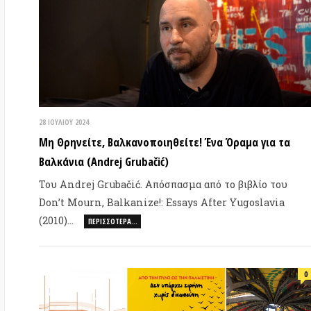
28 ΙΟΥΛΊΟΥ 2024
22 
Μη Θρηνείτε, Βαλκανοποιηθείτε! Ένα Όραμα για τα
Κύ
Βαλκάνια (Andrej Grubačić)
Οι
πρ
Του Andrej Grubačić. Απόσπασμα από το βιβλίο του
πά
Don’t Mourn, Balkanize!: Essays After Yugoslavia
(2010)…
ΠΕΡΙΣΣΌΤΕΡΑ…
0
3 ΙΟΥΛΊΟΥ 2024
29 