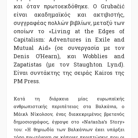
και όταν πρωτοεκδόθηκε. Ο Grubačić
είναι ακαδημαϊκός και ακτιβιστής,
συγγραφέας πολλών βιβλίων, μεταξύ των
οποίων το «Living at the Edges of
Capitalism: Adventures in Exile and
Mutual Aid» (σε συνεργασία με τον
Denis O’Hearn), και Wobblies and
Zapatistas (με τον Staughton Lynd).
Είναι συντάκτης της σειράς Kairos της
PM Press.
Κατά τη διάρκεια µίας ευρωπαϊκής
ανθρωπιστικής περιπέτειας στα Βαλκάνια, ο
Μάικλ Νίκολσον, ένας διακεκριµένος βρετανός
δηµοσιογράφος, έγραψε στο «Natasha’s Story»
του: «Η θηριωδία των Βαλκάνιων έχει υπάρξει
τόσο πρωτόγονη σε κάποιες περιπτώσεις που οι