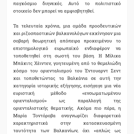
παγκόσµιο διηνεκές. Αυτό το πολιτιστικό
στοιχείο δεν µπορεί να αµφισβητηθεί.
Τα τελευταία χρόνια, µια οµάδα προοδευτικών
και ριζοσπαστικών βαλκανολόγων εκκίνησαν µια
σοβαρή θεωρητική απόπειρα προκειµένου το
επιστηµολογικό ευρωπαϊκό ενδιαφέρον να
τοποθετηθεί στη σωστή του βάση. Η Μίλικα
Μπάκιτς Χέιντεν, γοητευµένη από το θεµελιώδη
κόσµο του οριενταλισµού του Έντουαρντ Σεντ
και τοποθετώντας τα Βαλκάνια σε αυτή την
κατηγορία ιστορικής εξήγησης, εισήγαγε µια νέα
ευριστική µέθοδο «ενσωµατωµένου
οριενταλισµού» ως παραλλαγή της
οριενταλιστικής θεµατικής. Ακόµα πιο πέρα, η
Μαρία Τοντόροβα αναγνωρίζει διαφορετικά
χαρακτηριστικά στην κατασκευασµένη
ταυτότητα των Βαλκανίων, όχι «απλώς ως