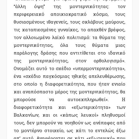
“άλλη όψη” της µοντερνικότητας: τον
περιφερειακό αποικιοκρατικό κόσµο, τους
θυσιασµένους ιθαγενείς, τους σκλάβους µαύρους,
τις καταπιεσµένες γυναίκες, το απαχθέν βρέφος,
τον αλλοιωµένο λαϊκό πολιτισµό: τα θύµατα της
µοντερνικότητας, όλα τους θύµατα µιας
παράλογης δράσης που αντιτίθεται στο ιδανικό
της µοντερνικότητας, στον ορθολογισµό».
Ονοµάζει αυτό το σχέδιο «υπερµοντερνικότητα»,
ένα «σχέδιο παγκόσµιας ηθικής απελευθέρωσης,
στο οποίο η διαφορετικότητα, που ήταν ενιαίο
και αναπόσπαστο µέρος της µοντερνικότητας, θα
µπορούσε να αυτοεκπληρωθεί». Η
διαφορετικότητα και «εξωτερικότητα» των
Βαλκανίων, και οι «κάπως λευκοί» πληθυσµοί
τους, δεν µπορούν να νοηθούν ως ανέπαφες από
το µοντέρνο στοιχείο, ως κάτι το εντελώς έξω
απ’ αυτό. Αναφέρονται σε κάτι «εξωτερικό» που