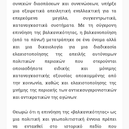
συνεχών διασπάσεων και συνενώσεων, υπήρξε
µια εξαιρετικά απειλητική εναλλακτική για τα
επερχόµενα µεγάλα, συγκεντρωτικά,
καταναγκαστικά συστήµατα. Με τη σύγχρονη
επινόηση της βαλκανικότητας, η βαλκανοποίηση
(από τα πάνω!) µετατράπηκε σε ένα όνοµα αλλά
και µια δικαιολογία για µια διαδικασία
ελαχιστοποίησης της απειλής αυτόνοµων
πολιτικών περιοχών που στερούνται
οποιασδήποτε ειδικής και µόνιµης
καταναγκαστικής εξουσίας αποκοµµένης από
την κοινωνία, καθώς και ελαχιστοποίησης της
µνήµης της περιοχής των αντιεκσυγχρονιστικών
και αντικρατικών της αγώνων.
Θεωρώ ότι η επινόηση της «βαλκανικότητας» ως
µια πολιτική και γεωπολιτιστική έννοια πρέπει
να ενταχθεί στο ιστορικό πεδίο που