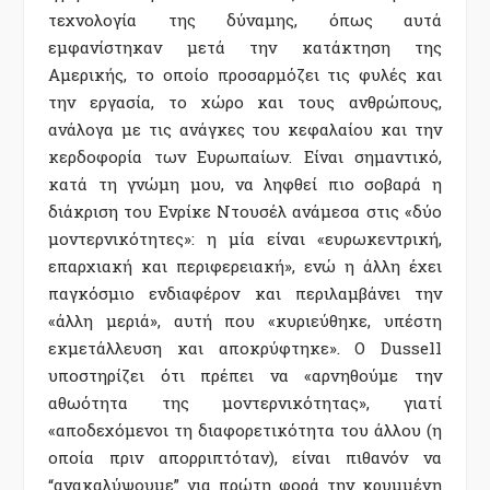
τεχνολογία της δύναµης, όπως αυτά
εµφανίστηκαν µετά την κατάκτηση της
Αµερικής, το οποίο προσαρµόζει τις φυλές και
την εργασία, το χώρο και τους ανθρώπους,
ανάλογα µε τις ανάγκες του κεφαλαίου και την
κερδοφορία των Ευρωπαίων. Είναι σηµαντικό,
κατά τη γνώµη µου, να ληφθεί πιο σοβαρά η
διάκριση του Ενρίκε Ντουσέλ ανάµεσα στις «δύο
µοντερνικότητες»: η µία είναι «ευρωκεντρική,
επαρχιακή και περιφερειακή», ενώ η άλλη έχει
παγκόσµιο ενδιαφέρον και περιλαµβάνει την
«άλλη µεριά», αυτή που «κυριεύθηκε, υπέστη
εκµετάλλευση και αποκρύφτηκε». Ο Dussell
υποστηρίζει ότι πρέπει να «αρνηθούµε την
αθωότητα της µοντερνικότητας», γιατί
«αποδεχόµενοι τη διαφορετικότητα του άλλου (η
οποία πριν απορριπτόταν), είναι πιθανόν να
“ανακαλύψουµε” για πρώτη φορά την κρυµµένη