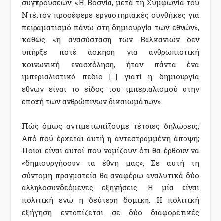
συγκρούσεων. «Η Βοσνία, µετά τη Συµφωνία του
Ντέιτον προσέφερε εργαστηριακές συνθήκες για
πειραµατισµό πάνω στη δηµιουργία των εθνών»,
καθώς «η ανασύσταση των Βαλκανίων δεν
υπήρξε ποτέ άσκηση για ανθρωπιστική
κοινωνική ενασχόληση, ήταν πάντα ένα
ιµπεριαλιστικό πεδίο […] γιατί η δηµιουργία
εθνών είναι το είδος του ιµπεριαλισµού στην
εποχή των ανθρώπινων δικαιωµάτων».
Πώς όµως αντιµετωπίζουµε τέτοιες δηλώσεις;
Από πού έρχεται αυτή η αντεστραµµένη άποψη;
Ποιοι είναι αυτοί που νοµίζουν ότι θα έρθουν να
«δηµιουργήσουν τα έθνη µας»; Σε αυτή τη
σύντοµη πραγµατεία θα αναφέρω αναλυτικά δύο
αλληλοσυνδεόµενες εξηγήσεις. Η µία είναι
πολιτική ενώ η δεύτερη δοµική. Η πολιτική
εξήγηση εντοπίζεται σε δύο διαφορετικές