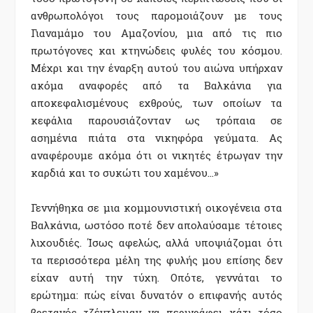
ανθρωπολόγοι τους παροµοιάζουν µε τους
Γιαναµάµο του Αµαζονίου, µια από τις πιο
πρωτόγονες και κτηνώδεις φυλές του κόσµου.
Μέχρι και την έναρξη αυτού του αιώνα υπήρχαν
ακόµα αναφορές από τα Βαλκάνια για
αποκεφαλισµένους εχθρούς, των οποίων τα
κεφάλια παρουσιάζονταν ως τρόπαια σε
ασηµένια πιάτα στα νικηφόρα γεύµατα. Ας
αναφέρουµε ακόµα ότι οι νικητές έτρωγαν την
καρδιά και το συκώτι του χαµένου…»
Γεννήθηκα σε µια κοµµουνιστική οικογένεια στα
Βαλκάνια, ωστόσο ποτέ δεν απολαύσαµε τέτοιες
λιχουδιές. Ίσως αφελώς, αλλά υποψιάζοµαι ότι
τα περισσότερα µέλη της φυλής µου επίσης δεν
είχαν αυτή την τύχη. Οπότε, γεννάται το
ερώτηµα: πώς είναι δυνατόν ο επιφανής αυτός
βρετανός τζέντλεµαν να περιγράφει κάτι τόσο