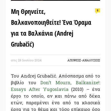
Μη Θρηνείτε,
0
Βαλκανοποιηθείτε! Ένα Όραμα
για τα Βαλκάνια (Andrej
Grubačić)
στις
28 Ιουλίου 2024
ΑΠΟΨΕΙΣ-ΑΝΑΛΥΣΕΙΣ
Του Andrej Grubačić. Απόσπασμα από το
βιβλίο του
Don’t Mourn, Balkanize!:
Essays After Yugoslavia
(2010) – ένα
έργο το οποίο, αν και πάνω από δέκα
ετών, παραμένει ένα από τα κλασικά
έργα για το θέμα και τόσο επίκαιρο όσο