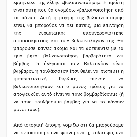
ερµηνείες της λέξης «βαλκανοποίηση». Η πρώτη
είναι αυτή που θα ονοµάσω «βαλκανοποίηση από
τα πάνω». Αυτή η µορφή της βαλκανοποίησης
είναι, θα µπορούσε να πει κανείς, µια επινόηση
της ευρωπαϊκής εκσυγχρονιστικής
αποικιοκρατίας και των βαλκανολόγων της. Θα
µπορούσε κανείς ακόµα και να αστειευτεί µε τα
τρία βήτα: βαλκανοποίηση, βαρβαρότητα και
βόµβες. Οι άνθρωποι των Βαλκανίων είναι
βάρβαροι, ή τουλάχιστον έτσι θέλει να πιστεύει η
ιµπεριαλιστική Ευρώπη, τείνουν να
βαλκανοποιηθούν και ο µόνος τρόπος για να
αποφευχθεί αυτό είναι να τους βοµβαρδίσουµε (ή
να τους πουλήσουµε βόµβες για να το κάνουν
µόνοι τους).
Από ιστορική άποψη, νοµίζω ότι θα µπορούσαµε
να εντοπίσουµε ένα φαινόµενο ή, καλύτερα, ένα