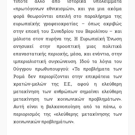
τίποτε άλλο από ιστορικά υπολείµµατα
«πρωτόγονων εθνικισµών», και για µια ακόµα
φορά θεωρούνται απειλή στο παραλήρηµα της
ευρωπαϊκής γραφειοκρατίας – όπως ακριβώς
στην εποχή του Συνεδρίου του Βερολίνου – και
µάλιστα στον πυρήνα της. Η Ευρωπαϊκή Ένωση
ανησυχεί στην προοπτική µιας πολιτικά
επαναστατικής περιοχής, µέσα, και ενάντια, στην
ιµπεριαλιστική συγχώνευση. Ιδού τα λόγια του
Ούγγρου πρωθυπουργού: «Τα προβλήµατα των
Ροµά δεν περιορίζονται στην επικράτεια των
κρατών-µελών της Ε.Ε., αφού η ελεύθερη
µετακίνηση των ανθρώπων σηµαίνει ελεύθερη
µετακίνηση των κοινωνικών προβληµάτων».
Αυτή είναι η βαλκανοποίηση από τα πάνω, ο
περιορισµός της «ελεύθερης µετακίνησης των
κοινωνικών προβληµάτων».