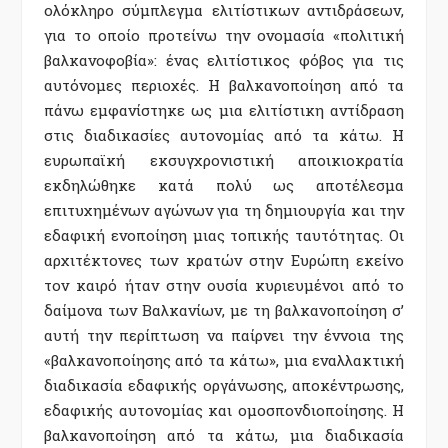
ολόκληρο σύµπλεγµα ελιτίστικων αντιδράσεων,
για το οποίο προτείνω την ονοµασία «πολιτική
βαλκανοφοβία»: ένας ελιτίστικος φόβος για τις
αυτόνοµες περιοχές. Η βαλκανοποίηση από τα
πάνω εµφανίστηκε ως µια ελιτίστικη αντίδραση
στις διαδικασίες αυτονοµίας από τα κάτω. Η
ευρωπαϊκή εκσυγχρονιστική αποικιοκρατία
εκδηλώθηκε κατά πολύ ως αποτέλεσµα
επιτυχηµένων αγώνων για τη δηµιουργία και την
εδαφική ενοποίηση µιας τοπικής ταυτότητας. Οι
αρχιτέκτονες των κρατών στην Ευρώπη εκείνο
τον καιρό ήταν στην ουσία κυριευµένοι από το
δαίµονα των Βαλκανίων, µε τη βαλκανοποίηση σ’
αυτή την περίπτωση να παίρνει την έννοια της
«βαλκανοποίησης από τα κάτω», µια εναλλακτική
διαδικασία εδαφικής οργάνωσης, αποκέντρωσης,
εδαφικής αυτονοµίας και οµοσπονδιοποίησης. Η
βαλκανοποίηση από τα κάτω, µια διαδικασία