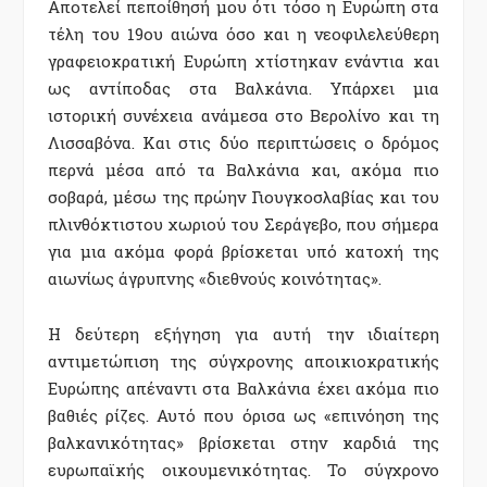
Αποτελεί πεποίθησή µου ότι τόσο η Ευρώπη στα
τέλη του 19ου αιώνα όσο και η νεοφιλελεύθερη
γραφειοκρατική Ευρώπη χτίστηκαν ενάντια και
ως αντίποδας στα Βαλκάνια. Υπάρχει µια
ιστορική συνέχεια ανάµεσα στο Βερολίνο και τη
Λισσαβόνα. Και στις δύο περιπτώσεις ο δρόµος
περνά µέσα από τα Βαλκάνια και, ακόµα πιο
σοβαρά, µέσω της πρώην Γιουγκοσλαβίας και του
πλινθόκτιστου χωριού του Σεράγεβο, που σήµερα
για µια ακόµα φορά βρίσκεται υπό κατοχή της
αιωνίως άγρυπνης «διεθνούς κοινότητας».
Η δεύτερη εξήγηση για αυτή την ιδιαίτερη
αντιµετώπιση της σύγχρονης αποικιοκρατικής
Ευρώπης απέναντι στα Βαλκάνια έχει ακόµα πιο
βαθιές ρίζες. Αυτό που όρισα ως «επινόηση της
βαλκανικότητας» βρίσκεται στην καρδιά της
ευρωπαϊκής οικουµενικότητας. Το σύγχρονο