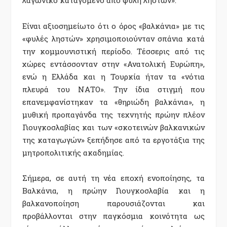
Είναι αξιοσηµείωτο ότι ο όρος «βαλκάνια» µε τις
«φυλές ληστών» χρησιµοποιούνταν σπάνια κατά
την κοµµουνιστική περίοδο. Τέσσερις από τις
χώρες εντάσσονταν στην «Ανατολική Ευρώπη»,
ενώ η Ελλάδα και η Τουρκία ήταν τα «νότια
πλευρά του ΝΑΤΟ». Την ίδια στιγµή που
επανεµφανίστηκαν τα «θηριώδη βαλκάνια», η
µυθική προπαγάνδα της τεχνητής πρώην πλέον
Γιουγκοσλαβίας και των «σκοτεινών βαλκανικών
της καταγωγών» ξεπήδησε από τα εργοτάξια της
µητροπολιτικής ακαδηµίας.
Σήµερα, σε αυτή τη νέα εποχή ενοποίησης, τα
Βαλκάνια, η πρώην Γιουγκοσλαβία και η
βαλκανοποίηση παρουσιάζονται και
προβάλλονται στην παγκόσµια κοινότητα ως