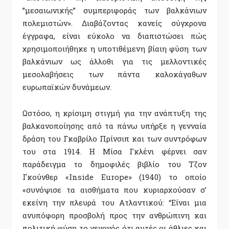
”µεσαιωνικής” συµπεριφοράς των βαλκάνιων
πολεµιστών». Διαβάζοντας κανείς σύγχρονα
έγγραφα, είναι εύκολο να διαπιστώσει πώς
χρησιµοποιήθηκε η υποτιθέµενη βίαιη φύση των
βαλκάνιων ως άλλοθι για τις µελλοντικές
µεσολαβήσεις των πάντα καλοκάγαθων
ευρωπαϊκών δυνάµεων.
Ωστόσο, η κρίσιµη στιγµή για την ανάπτυξη της
βαλκανοποίησης από τα πάνω υπήρξε η γενναία
δράση του Γκαβρίλο Πρίνσιπ και των συντρόφων
του στα 1914. Η Μίσα Γκλένι φέρνει σαν
παράδειγµα το δηµοφιλές βιβλίο του Τζον
Γκούνθερ «Inside Europe» (1940) το οποίο
«συνόψισε τα αισθήµατα που κυριαρχούσαν σ’
εκείνη την πλευρά του Ατλαντικού: “Είναι µια
ανυπόφορη προσβολή προς την ανθρώπινη και
πολιτική φύση το γεγονός ότι αυτές οι άθλιες και