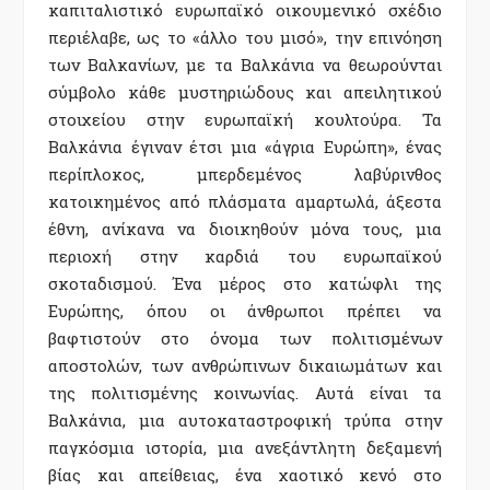
καπιταλιστικό ευρωπαϊκό οικουµενικό σχέδιο
περιέλαβε, ως το «άλλο του µισό», την επινόηση
των Βαλκανίων, µε τα Βαλκάνια να θεωρούνται
σύµβολο κάθε µυστηριώδους και απειλητικού
στοιχείου στην ευρωπαϊκή κουλτούρα. Τα
Βαλκάνια έγιναν έτσι µια «άγρια Ευρώπη», ένας
περίπλοκος, µπερδεµένος λαβύρινθος
κατοικηµένος από πλάσµατα αµαρτωλά, άξεστα
έθνη, ανίκανα να διοικηθούν µόνα τους, µια
περιοχή στην καρδιά του ευρωπαϊκού
σκοταδισµού. Ένα µέρος στο κατώφλι της
Ευρώπης, όπου οι άνθρωποι πρέπει να
βαφτιστούν στο όνοµα των πολιτισµένων
αποστολών, των ανθρώπινων δικαιωµάτων και
της πολιτισµένης κοινωνίας. Αυτά είναι τα
Βαλκάνια, µια αυτοκαταστροφική τρύπα στην
παγκόσµια ιστορία, µια ανεξάντλητη δεξαµενή
βίας και απείθειας, ένα χαοτικό κενό στο