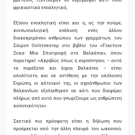
φρικιαστικά ενοχλητικό;
Εξίσου ενοχλητική είναι και η, ας την πούµε,
κοινωνιολογική ανάλυση ενός άλλου
διακεκριµένου ανθρώπου των γραµµάτων, του
Σάιµον Ουίντσεστερ στο βιβλίο του «Fracture
Zone: Μια Επιστροφή στα Βαλκάνια», όπου
παρατηρεί: «Ακριβώς όπως η χερσόνησος – αυτά
τα παράξενα και άγρια Βαλκάνια – είναι
απολίτιστη και σε αντίθεση µε την υπόλοιπη
Ευρώπη, οι κάτοικοί της, οι αγριάνθρωποι των
Βαλκανίων, εξελίχθηκαν σε κάτι που διαφέρει
πλήρως από αυτό που γνωρίζουµε ως ανθρώπινη
κανονικότητα».
Σχετικά πιο πρόσφατη είναι η δήλωση που
προέρχεται από την άλλη πλευρά του ωκεανού,