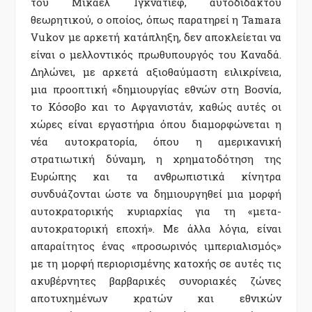
του Μίκαελ Ιγκνάτιεφ, αυτοδίδακτου
θεωρητικού, ο οποίος, όπως παρατηρεί η Tamara
Vukov µε αρκετή κατάπληξη, δεν αποκλείεται να
είναι ο µελλοντικός πρωθυπουργός του Καναδά.
Δηλώνει, µε αρκετά αξιοθαύµαστη ειλικρίνεια,
µια προοπτική «δηµιουργίας εθνών στη Βοσνία,
το Κόσοβο και το Αφγανιστάν, καθώς αυτές οι
χώρες είναι εργαστήρια όπου διαµορφώνεται η
νέα αυτοκρατορία, όπου η αµερικανική
στρατιωτική δύναµη, η χρηµατοδότηση της
Ευρώπης και τα ανθρωπιστικά κίνητρα
συνδυάζονται ώστε να δηµιουργηθεί µια µορφή
αυτοκρατορικής κυριαρχίας για τη «µετα-
αυτοκρατορική εποχή». Με άλλα λόγια, είναι
απαραίτητος ένας «προσωρινός ιµπεριαλισµός»
µε τη µορφή περιορισµένης κατοχής σε αυτές τις
ακυβέρνητες βαρβαρικές συνοριακές ζώνες
αποτυχηµένων κρατών και εθνικών