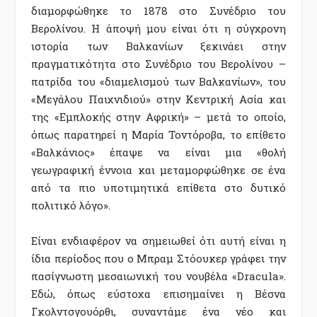
διαµορφώθηκε το 1878 στο Συνέδριο του
Βερολίνου. Η άποψή µου είναι ότι η σύγχρονη
ιστορία των Βαλκανίων ξεκινάει στην
πραγµατικότητα στο Συνέδριο του Βερολίνου –
πατρίδα του «διαµελισµού των Βαλκανίων», του
«Μεγάλου Παιχνιδιού» στην Κεντρική Ασία και
της «Εµπλοκής στην Αφρική» – µετά το οποίο,
όπως παρατηρεί η Μαρία Τοντόροβα, το επίθετο
«Βαλκάνιος» έπαψε να είναι µια «θολή
γεωγραφική έννοια και µεταµορφώθηκε σε ένα
από τα πιο υποτιµητικά επίθετα στο δυτικό
πολιτικό λόγο».
Είναι ενδιαφέρον να σηµειωθεί ότι αυτή είναι η
ίδια περίοδος που ο Μπραµ Στόουκερ γράφει την
πασίγνωστη µεσαιωνική του νουβέλα «Dracula».
Εδώ, όπως εύστοχα επισηµαίνει η Βέσνα
Γκολντσγουόρθι, συναντάµε ένα νέο και