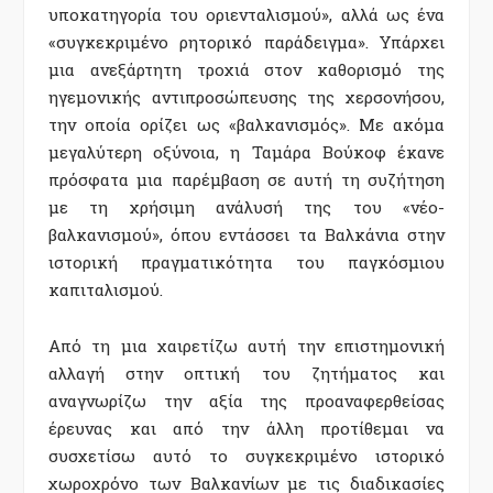
υποκατηγορία του οριενταλισµού», αλλά ως ένα
«συγκεκριµένο ρητορικό παράδειγµα». Υπάρχει
µια ανεξάρτητη τροχιά στον καθορισµό της
ηγεµονικής αντιπροσώπευσης της χερσονήσου,
την οποία ορίζει ως «βαλκανισµός». Με ακόµα
µεγαλύτερη οξύνοια, η Ταµάρα Βούκοφ έκανε
πρόσφατα µια παρέµβαση σε αυτή τη συζήτηση
µε τη χρήσιµη ανάλυσή της του «νέο-
βαλκανισµού», όπου εντάσσει τα Βαλκάνια στην
ιστορική πραγµατικότητα του παγκόσµιου
καπιταλισµού.
Από τη µια χαιρετίζω αυτή την επιστηµονική
αλλαγή στην οπτική του ζητήµατος και
αναγνωρίζω την αξία της προαναφερθείσας
έρευνας και από την άλλη προτίθεµαι να
συσχετίσω αυτό το συγκεκριµένο ιστορικό
χωροχρόνο των Βαλκανίων µε τις διαδικασίες