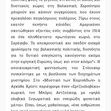
δυστυχείς χώρες στη Βαλκανική Χερσόνησο
µπορούν και κάνουν συγκρούσεις που έχουν
προκαλέσει παγκόσµιους πολέµους. Γύρω στους
εκατόν πενήντα χιλιάδες Αµερικάνοι
σκοτώθηκαν εξαιτίας ενός συµβάντος στα 1914
σε ένα πλινθόκτιστο πρωτόγονο χωριό, στο
Σεράγεβο. Τα αποκρουστικά και σχεδόν αισχρά
γρυλίσµατα της βαλκανικής πολιτικής, δυσνόητα
για το δυτικό αναγνώστη, ακούγονται ακόµα
στην ειρηνική Ευρώπη, ίσως και στον κόσµο”». Η
αποικιοκρατική φαντασίωση του Στόουκερ
συνεχίστηκε µε τη βασίλισσα των διηγηµάτων
µυστηρίου. Στο «Μυστικό των Καµινάδων» η
Αγκάθα Κρίστι περιέγραψε έναν «Ερτζοσλοβάκο»
χωρικό, τον Μπόρις Αντζούκοφ, µε «ψηλά
σλαβικά ζυγωµατικά και ονειρώδη φανατικά
µάτια». Είναι, όπως µαθαίνουµε, «ένα ανθρώπινο
λαγωνικό καταγόµενο από φυλή ληστών».