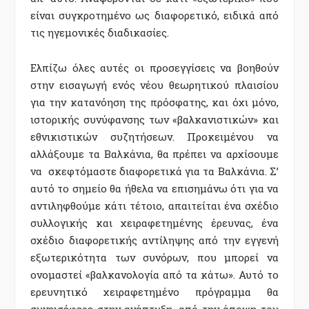
είναι συγκροτηµένο ως διαφορετικό, ειδικά από
τις ηγεµονικές διαδικασίες.
Ελπίζω όλες αυτές οι προσεγγίσεις να βοηθούν
στην εισαγωγή ενός νέου θεωρητικού πλαισίου
για την κατανόηση της πρόσφατης, και όχι µόνο,
ιστορικής συνύφανσης των «βαλκανιστικών» και
εθνικιστικών συζητήσεων. Προκειµένου να
αλλάξουµε τα Βαλκάνια, θα πρέπει να αρχίσουµε
να σκεφτόµαστε διαφορετικά για τα Βαλκάνια. Σ’
αυτό το σηµείο θα ήθελα να επισηµάνω ότι για να
αντιληφθούµε κάτι τέτοιο, απαιτείται ένα σχέδιο
συλλογικής και χειραφετηµένης έρευνας, ένα
σχέδιο διαφορετικής αντίληψης από την εγγενή
εξωτερικότητα των συνόρων, που µπορεί να
ονοµαστεί «βαλκανολογία από τα κάτω». Αυτό το
ερευνητικό χειραφετηµένο πρόγραµµα θα
συνεισέφερε στην ανάπτυξη, από την άποψη του