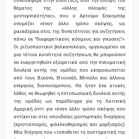
θέµατος της «άλλης πλευράς της
µοντερνικότητας», που ο Αρτούρο Εσκοµπάρ
ονοµάζει «έναν άλλο τρόπο σκέψης, un
paradigma otro, της δυνατότητας για συζητήσεις
πάνω σε “διαφορετικούς κόσµους και γνώσεις”».
Οι ριζοσπαστικοί βαλκανολόγοι, οργανωµένοι σε
µια τέτοια κοινότητα συζητήσεων, θα µπορούσαν
να ευεργετηθούν εξαιρετικά από την πνευµατική
δουλειά αυτής της οµάδας που εκπροσωπείται
από τους Κιχάνο, Ντουσέλ, Μινιόλο και άλλους
ενεργούς διανοούµενους. Θα ήταν ένα ατυχές
λάθος να θεωρηθεί η εντυπωσιακή δουλειά αυτής
της οµάδας ως παράδειγµα για τη Λατινική
Αµερική αντί για «έναν άλλο τρόπο σκέψης που
αντίκειται στις σπουδαίες µοντερνικές διηγήσεις
(χριστιανισµός, φιλελευθερισµός και µαρξισµός).
Μια διήγηση που «τοποθετεί τη συστηµατική της