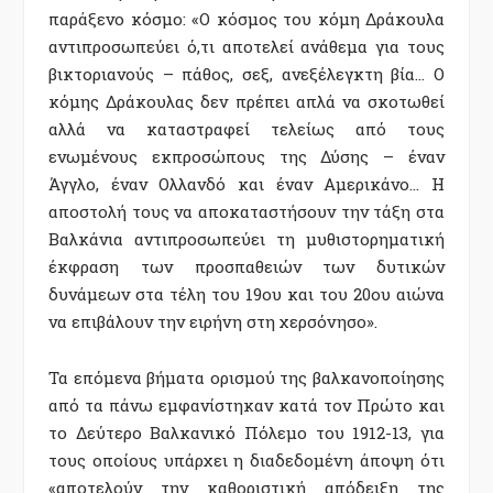
παράξενο κόσµο: «Ο κόσµος του κόµη Δράκουλα
αντιπροσωπεύει ό,τι αποτελεί ανάθεµα για τους
βικτοριανούς – πάθος, σεξ, ανεξέλεγκτη βία… Ο
κόµης Δράκουλας δεν πρέπει απλά να σκοτωθεί
αλλά να καταστραφεί τελείως από τους
ενωµένους εκπροσώπους της Δύσης – έναν
Άγγλο, έναν Ολλανδό και έναν Αµερικάνο… Η
αποστολή τους να αποκαταστήσουν την τάξη στα
Βαλκάνια αντιπροσωπεύει τη µυθιστορηµατική
έκφραση των προσπαθειών των δυτικών
δυνάµεων στα τέλη του 19ου και του 20ου αιώνα
να επιβάλουν την ειρήνη στη χερσόνησο».
Τα επόµενα βήµατα ορισµού της βαλκανοποίησης
από τα πάνω εµφανίστηκαν κατά τον Πρώτο και
το Δεύτερο Βαλκανικό Πόλεµο του 1912-13, για
τους οποίους υπάρχει η διαδεδοµένη άποψη ότι
«αποτελούν την καθοριστική απόδειξη της