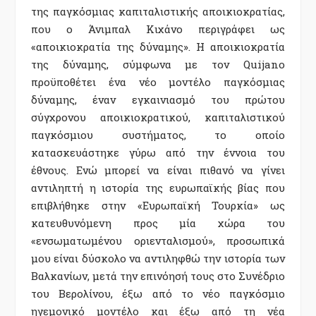
της παγκόσµιας καπιταλιστικής αποικιοκρατίας,
που ο Άνιµπαλ Κιχάνο περιγράφει ως
«αποικιοκρατία της δύναµης». Η αποικιοκρατία
της δύναµης, σύµφωνα µε τον Quijano
προϋποθέτει ένα νέο µοντέλο παγκόσµιας
δύναµης, έναν εγκαινιασµό του πρώτου
σύγχρονου αποικιοκρατικού, καπιταλιστικού
παγκόσµιου συστήµατος, το οποίο
κατασκευάστηκε γύρω από την έννοια του
έθνους. Ενώ µπορεί να είναι πιθανό να γίνει
αντιληπτή η ιστορία της ευρωπαϊκής βίας που
επιβλήθηκε στην «Ευρωπαϊκή Τουρκία» ως
κατευθυνόµενη προς µία χώρα του
«ενσωµατωµένου οριενταλισµού», προσωπικά
µου είναι δύσκολο να αντιληφθώ την ιστορία των
Βαλκανίων, µετά την επινόησή τους στο Συνέδριο
του Βερολίνου, έξω από το νέο παγκόσµιο
ηγεµονικό µοντέλο και έξω από τη νέα