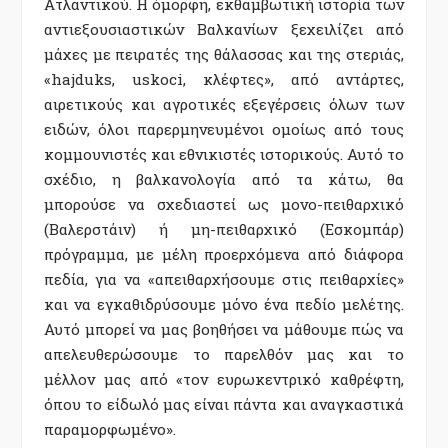
Ατλαντικού. Η όµορφη, εκθαµβωτική ιστορία των
αντιεξουσιαστικών Βαλκανίων ξεχειλίζει από
µάχες µε πειρατές της θάλασσας και της στεριάς,
«hajduks, uskoci, κλέφτες», από αντάρτες,
αιρετικούς και αγροτικές εξεγέρσεις όλων των
ειδών, όλοι παρερµηνευµένοι οµοίως από τους
κοµµουνιστές και εθνικιστές ιστορικούς. Αυτό το
σχέδιο, η βαλκανολογία από τα κάτω, θα
µπορούσε να σχεδιαστεί ως µονο-πειθαρχικό
(Βαλερστάιν) ή µη-πειθαρχικό (Εσκοµπάρ)
πρόγραµµα, µε µέλη προερχόµενα από διάφορα
πεδία, για να «απειθαρχήσουµε στις πειθαρχίες»
και να εγκαθιδρύσουµε µόνο ένα πεδίο µελέτης.
Αυτό µπορεί να µας βοηθήσει να µάθουµε πώς να
απελευθερώσουµε το παρελθόν µας και το
µέλλον µας από «τον ευρωκεντρικό καθρέφτη,
όπου το είδωλό µας είναι πάντα και αναγκαστικά
παραµορφωµένο».