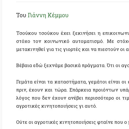
Τσούκου τσούκου έχει ξεκινήσει η επικοινωνιακή 
στόχο τον κοινωνικό αυτοματισμό. Με στόχο να 
μετακινηθεί για τις γιορτές και να πιεστούν οι αγρό
Βέβαια εδώ ξεχνάμε βασικά πράγματα. Ότι οι αγορές 
Γεμάτα είναι τα καταστήματα, γεμάτοι είναι οι εμπο
πριν, έχουν και τώρα. Επάρκεια προιόντων υπάρχει.
λόγος που δεν έχουν ανέβει περισσότερο οι τιμές είν
αγροτικές κινητοποιήσεις γι αυτό.
Ούτε οι αγροτικές κινητοποιήσεις φταίνε που ο μισθός
Ούτε οι αγροτικές κινητοποιήσεις φταίνε που τελικά 
τα ευρώ στην τσέπη σας και θα είναι πάντα λίγα.
Ούτε για τις λειψές διακοπές που πηγαίνετε κάθε καλο