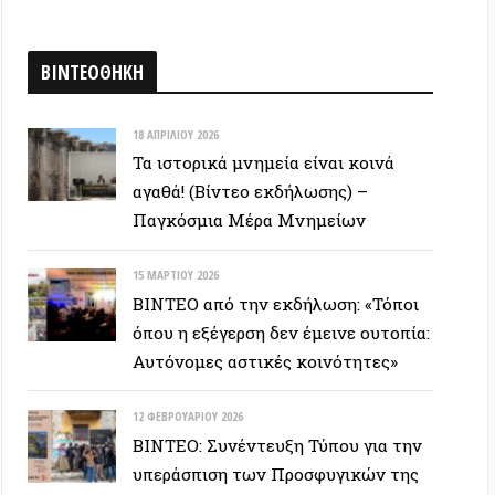
Αυτόνομες αστικές κοινότητες»
12 ΦΕΒΡΟΥΑΡΊΟΥ 2026
ΒΙΝΤΕΟ: Συνέντευξη Τύπου για την
υπεράσπιση των Προσφυγικών της
Λ. Αλεξάνδρας – Αλληλεγγύη στον
απεργό πείνας
ΕΥΞΕΙΣ
28 ΙΟΥΝΊΟΥ 2026
Colin Ward: Ο σπόρος κάτω απο το
χιόνι (Autonomedia, 2001)
15 ΙΟΥΝΊΟΥ 2026
Συνέντευξη Zygmunt Bauman: Η
ρευστή νεωτερικότητα
(Autonomedia, 2001)