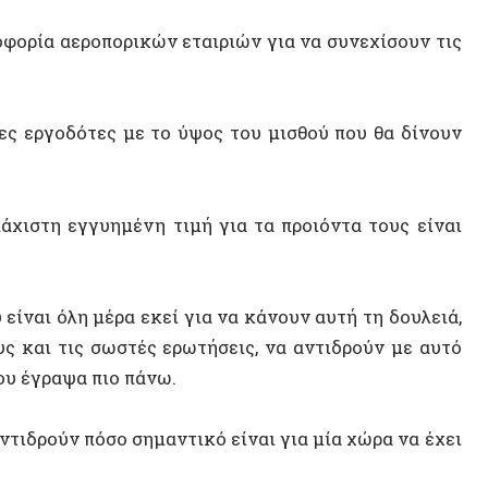
όλη μέρα εκεί για να κάνουν αυτή τη δουλειά,
 τις σωστές ερωτήσεις, να αντιδρούν με αυτό
14 ΑΠΡΙΛΊΟΥ 2
ραψα πιο πάνω.
Η Αυτόν
Σοβιετικ
ύν πόσο σημαντικό είναι για μία χώρα να έχει
αυτονομ
φάλειας να μένουν οι δρόμοι ανοιχτοί. Ζήτημα
ΒΙΝΤΕ
αραγωγή σε τροφή. Να μπορεί να καλύψει με
 αφήσουμε να καταρρεύσει και να βασιζόμαστε
ότι όταν σαν χώρα βασίζεσαι ακόμα και για τα
σαι μία χώρα που εκβιάζεσαι πάρα πολύ εύκολα,