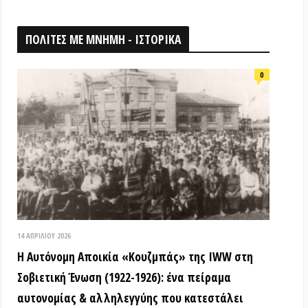
026
ομη Αποικία «Κουζμπάς» της IWW στη
ή Ένωση (1922-1926): ένα πείραμα
ίας & αλληλεγγύης που κατεστάλει
ΟΘΗΚΗ
18 ΑΠΡΙΛΊΟΥ 2026
Τα ιστορικά μνημεία είναι κοινά
αγαθά! (Βίντεο εκδήλωσης) –
Παγκόσμια Μέρα Μνημείων
15 ΜΑΡΤΊΟΥ 2026
ΒΙΝΤΕΟ από την εκδήλωση: «Τόποι
όπου η εξέγερση δεν έμεινε ουτοπία: