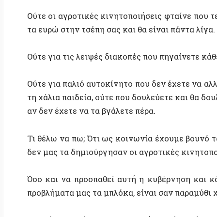
Ούτε για παλιό αυτοκίνητο που δεν έχετε να αλλάξετε,
τη χάλια παιδεία, ούτε που δουλεύετε και θα δουλεύετ
αν δεν έχετε να τα βγάλετε πέρα.
Τι θέλω να πω; Ότι ως κοινωνία έχουμε βουνό τα πρ
δεν μας τα δημιούργησαν οι αγροτικές κινητοποιήσει
Όσο και να προσπαθεί αυτή η κυβέρνηση και κάποιο
προβλήματα μας τα μπλόκα, είναι σαν παραμύθι χωρίς
Και είναι κατάντια και ντροπή να λένε κάποιοι ότι
μπλόκα δείχνουν πόσο άθλιες είναι οι υποδομές της χ
Σε καμία άλλη σοβαρή χώρα του κόσμου δεν θα κοβ
μπλόκα γιατί οποιαδήποτε άλλη σοβαρή χώρα έχει π
Έχει πραγματικό σιδηροδρομικό δίκτυο που μπορε
εμπορεύματα. Έχει αεροδρόμια και λιμάνια να σηκώσο