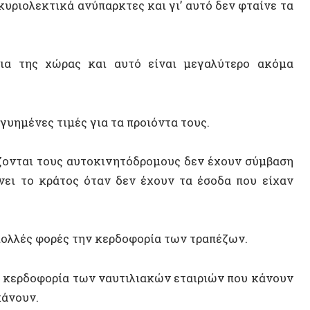
Γεωργί
αι τους αυτοκινητόδρομους δεν έχουν σύμβαση
ο κράτος όταν δεν έχουν τα έσοδα που είχαν
Ελένη 
Διεθνέ
TRISE
ς φορές την κερδοφορία των τραπέζων.
Εξατομ
δοφορία των ναυτιλιακών εταιριών που κάνουν
Κωνστα
ν.
α αεροπορικών εταιριών για να συνεχίσουν τις
ΠΟΛΙΤΕ
γοδότες με το ύψος του μισθού που θα δίνουν
τη εγγυημένη τιμή για τα προιόντα τους είναι