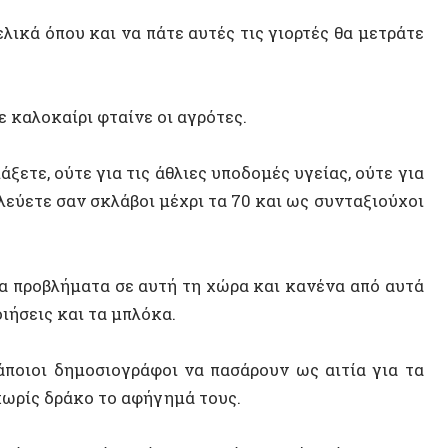
 ούτε για τις άθλιες υποδομές υγείας, ούτε για
ε σαν σκλάβοι μέχρι τα 70 και ως συνταξιούχοι
οβλήματα σε αυτή τη χώρα και κανένα από αυτά
ς και τα μπλόκα.
ΝΕΟ ΒΙ
ι δημοσιογράφοι να πασάρουν ως αιτία για τα
 δράκο το αφήγημά τους.
 τα μπλόκα είναι το πρόβλημα. Ίσα ίσα που τα
ώρας.
όταν μία χώρα στα δύο από δύο τρία βασικά
ραγματικούς και πολλούς αυτοκινητόδρομους.
ί να κάνει τις μεταφορές σε επιβάτες και
ΤΥΧΑΙΟ
υν το βάρος του εμπορίου.