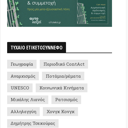
φία
Περιοδικό ContAct
σμός
Ποτάμια/ρέματα
O
Κοινωνικά Κινήματα
ς Λιανός
Ρατσισμός
γγύη
Χονγκ Κονγκ
ης Τσεκούρας
ής Κοροβέσης
Νίκος Ιωάννου
ική Ευρώπη
Ρωσία
era
Εκπομπή «αυτολεξεί»
ης Ρουσσόπουλος
Οικονομία
omero
Βαλκάνια