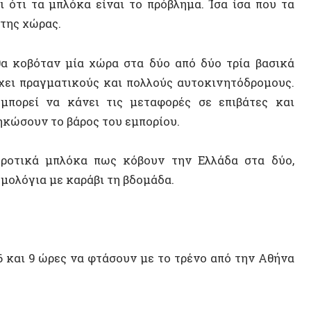
Γεωγρα
κά μπλόκα πως κόβουν την Ελλάδα στα δύο,
ια με καράβι τη βδομάδα.
Αναρχι
UNESC
Μιχάλη
 9 ώρες να φτάσουν με το τρένο από την Αθήνα
Αλληλε
Δημήτρ
εκτικά ανύπαρκτες και γι’ αυτό δεν φταίνε τα
Περικλ
Ανατολ
ς χώρας και αυτό είναι μεγαλύτερο ακόμα
Rosa N
Δημήτρ
ες τιμές για τα προιόντα τους.
Raúl R