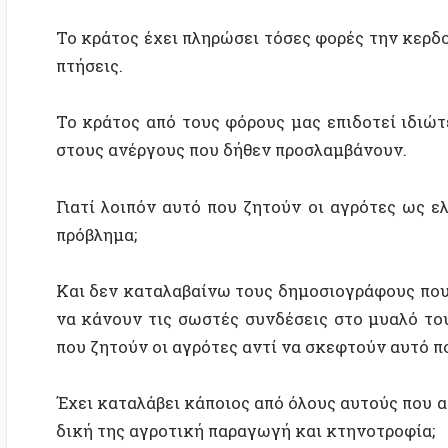
Και δεν καταλαβαίνω τους δημοσιογράφους που είναι 
να κάνουν τις σωστές συνδέσεις στο μυαλό τους και
που ζητούν οι αγρότες αντί να σκεφτούν αυτό που έγ
Έχει καταλάβει κάποιος από όλους αυτούς που αντιδρο
δική της αγροτική παραγωγή και κτηνοτροφία;
Λέει ο κ. Χρυσοχοίδης ότι είναι ζήτημα εθνικής ασ
εθνικής ασφάλειας είναι να έχει η χώρα εθνική π
επάρκεια τις ανάγκες του πληθυσμού και όχι να την
στις εισαγωγές.
Και είναι βαθιά νυχτωμένοι όσοι δεν καταλαβαίνουν 
πλεόν βασικά είδη διατροφής στις εισαγωγές, τότε εί
πάρα πολύ γρήγορα.
Όχι στον κοινωνικό αυτοματισμό.