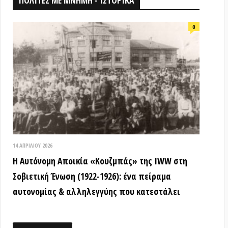
026
ομη Αποικία «Κουζμπάς» της IWW στη
ή Ένωση (1922-1926): ένα πείραμα
ίας & αλληλεγγύης που κατεστάλει
ΟΘΗΚΗ
18 ΑΠΡΙΛΊΟΥ 2026
Τα ιστορικά μνημεία είναι κοινά
αγαθά! (Βίντεο εκδήλωσης) –
Παγκόσμια Μέρα Μνημείων
15 ΜΑΡΤΊΟΥ 2026
ΒΙΝΤΕΟ από την εκδήλωση: «Τόποι
όπου η εξέγερση δεν έμεινε ουτοπία:
Αυτόνομες αστικές κοινότητες»
12 ΦΕΒΡΟΥΑΡΊΟΥ 2026