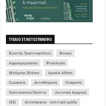
 Τριανταφύλλου
Φουκώ
ερικανοί
Ψυχολογία
ης Βλάχος
Αρχαία Αθήνα
ία
Αυτοθέσμιση
Ουκρανία
χνείο/Χούντα
Λατινική Αμερική
Αυτενέργεια - πολιτική ομάδα
ριακός δημοτισμός / Αυτοδιοίκηση
Λογοτεχνία
Αποαποικιοποίηση
al
Έμμα Γκόλντμαν
ης Ρουσσόπουλος
Δικαιοσύνη
-Μαρία Μαραβελίδη