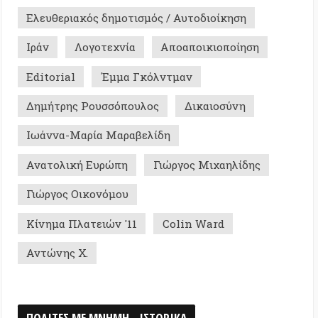
ική Ευρώπη
Γιώργος Μιχαηλίδης
ς Οικονόμου
 Πλατειών '11
Colin Ward
ς Χ.
Σ ΜΕ ΜΝΗΜΗ - ΙΣΤΟΡΙΚΑ
0