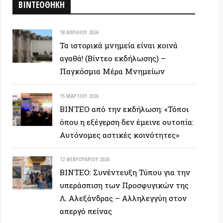
ΒΙΝΤΕΟ: Συνέντευξη Τύπου για την
υπεράσπιση των Προσφυγικών της
Λ. Αλεξάνδρας – Αλληλεγγύη στον
απεργό πείνας
ΕΥΞΕΙΣ
28 ΙΟΥΝΊΟΥ 2026
Colin Ward: Ο σπόρος κάτω απο το
χιόνι (Autonomedia, 2001)
15 ΙΟΥΝΊΟΥ 2026
Συνέντευξη Zygmunt Bauman: Η
ρευστή νεωτερικότητα
(Autonomedia, 2001)
26 ΜΑΪ́ΟΥ 2026