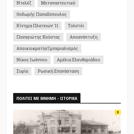
Ντελέζ
Μεταναστευτικό
Θοδωρής Παπαδόπουλος
Κίνημα Πλατειών '11
Τολστόι
Παναγιώτης Κούστας
Αποανάπτυξη
Αποικιοκρατία/Ιμπεριαλισμός
Νίκος Ιωάννου
Αμέλια Ελευθεριάδου
Συρία
Ρωσική Επανάσταση
ΠΟΛΙΤΕΣ ΜΕ ΜΝΗΜΗ - ΙΣΤΟΡΙΚΑ
0