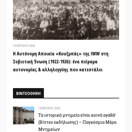
14 ΑΠΡΙΛΊΟΥ 2026
Η Αυτόνομη Αποικία «Κουζμπάς» της IWW στη
Σοβιετική Ένωση (1922-1926): ένα πείραμα
αυτονομίας & αλληλεγγύης που κατεστάλει
ΒΙΝΤΕΟΘΗΚΗ
18 ΑΠΡΙΛΊΟΥ 2026
Τα ιστορικά μνημεία είναι κοινά αγαθά!
(Βίντεο εκδήλωσης) – Παγκόσμια Μέρα
Μνημείων