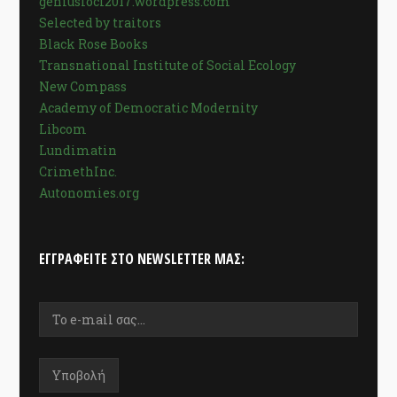
geniusloci2017.wordpress.com
Selected by traitors
Black Rose Books
Transnational Institute of Social Ecology
New Compass
Academy of Democratic Modernity
Libcom
Lundimatin
CrimethInc.
Autonomies.org
ΕΓΓΡΑΦΕΊΤΕ ΣΤΟ NEWSLETTER ΜΑΣ: