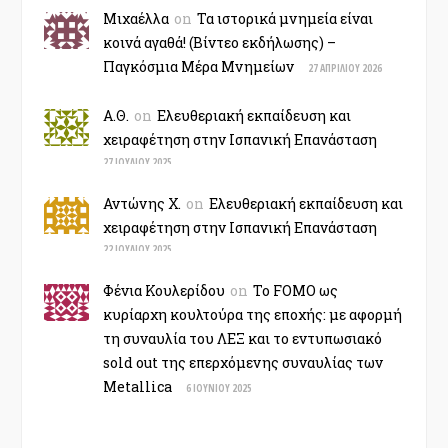
Μιχαέλλα
on
Τα ιστορικά μνημεία είναι
κοινά αγαθά! (Βίντεο εκδήλωσης) –
Παγκόσμια Μέρα Μνημείων
27 ΑΠΡΙΛΊΟΥ 2026
Α.Θ.
on
Ελευθεριακή εκπαίδευση και
χειραφέτηση στην Ισπανική Επανάσταση
27 ΙΟΥΛΊΟΥ 2025
Αντώνης Χ.
on
Ελευθεριακή εκπαίδευση και
χειραφέτηση στην Ισπανική Επανάσταση
22 ΙΟΥΛΊΟΥ 2025
Φένια Κουλερίδου
on
Το FOMO ως
κυρίαρχη κουλτούρα της εποχής: με αφορμή
τη συναυλία του ΛΕΞ και το εντυπωσιακό
sold out της επερχόμενης συναυλίας των
Metallica
6 ΙΟΥΝΊΟΥ 2025