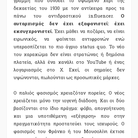
γραμμή που συνδέει το υψωμένο χέρι της
δεκαετίας του 1930 με τον αντίχειρα προς τα
πάνω του αντιδραστικού influencer.
Ο
αυταρχισμός δεν έχει εξαφανιστεί: έχει
εκσυγχρονιστεί.
Έχει μάθει να ποζάρει, να είναι
ειρωνικός, να φαίνεται αντιφρονών ενώ
υπερασπίζεται το πιο άγριο status quo. Το νέο
του χαρακώμα δεν είναι στρατώνας ή δημόσια
πλατεία, αλλά ένα κανάλι στο YouTube ή ένας
λογαριασμός στο X. Εκεί, οι σημαίες δεν
υψώνονται, πωλούνται ως προσωπικές μάρκες.
Ο παλιός φασισμός χρειαζόταν πορείες. Ο νέος
χρειάζεται μόνο την ιογενή διάδοση. Και οι δύο
βασίζονται στο ίδιο πράγμα: φόβο, απογοήτευση
και μια υποτιθέμενη «εξέγερση» που στην
πραγματικότητα προστατεύει τους ισχυρούς. Ο
φασισμός του Φράνκο ή του Μουσολίνι έχτισε