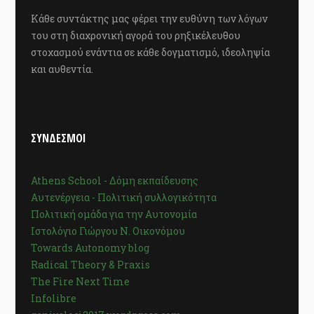
Κάθε συντάκτης μας φέρει την ευθύνη των λόγων
του στη διαχρονική αγορά του ρηξικέλευθου
στοχασμού ενάντια σε κάθε δογματισμό, ιδεοληψία
και αυθεντία.
ΣΥΝΔΕΣΜΟΙ
Athens School - Δόμη εκπαίδευσης
Αυτενέργεια - Πολιτική συλλογικότητα
Πολιτική ομάδα για την Αυτονομία
Ιστολόγιο Γιώργου Ν. Οικονόμου
Towards Autonomy blog
Radical Theory & Praxis
The Fire Next Time
Infolibre