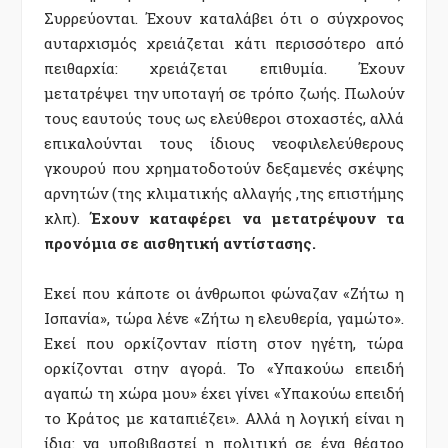
Συρρεύονται. Έχουν καταλάβει ότι ο σύγχρονος
αυταρχισμός χρειάζεται κάτι περισσότερο από
πειθαρχία: χρειάζεται επιθυμία. Έχουν
μετατρέψει την υποταγή σε τρόπο ζωής. Πωλούν
τους εαυτούς τους ως ελεύθεροι στοχαστές, αλλά
επικαλούνται τους ίδιους νεοφιλελεύθερους
γκουρού που χρηματοδοτούν δεξαμενές σκέψης
αρνητών (της
κλιματικής αλλαγής ,της επιστήμης
κλπ
).
Έχουν καταφέρει να μετατρέψουν τα
προνόμια σε αισθητική αντίστασης.
Εκεί που κάποτε οι άνθρωποι φώναζαν «Ζήτω η
Ισπανία», τώρα λένε «Ζήτω η ελευθερία, γαμώτο».
Εκεί που ορκίζονταν πίστη στον ηγέτη, τώρα
ορκίζονται στην αγορά. Το «Υπακούω επειδή
αγαπώ τη χώρα μου» έχει γίνει «Υπακούω επειδή
το Κράτος με καταπιέζει». Αλλά η λογική είναι η
ίδια: να υποβιβαστεί η πολιτική σε ένα θέατρο