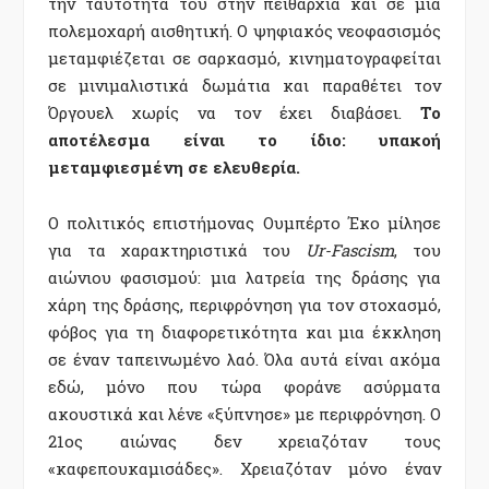
την ταυτότητά του στην πειθαρχία και σε μια
πολεμοχαρή αισθητική. Ο ψηφιακός νεοφασισμός
μεταμφιέζεται σε σαρκασμό, κινηματογραφείται
σε μινιμαλιστικά δωμάτια και παραθέτει τον
Όργουελ χωρίς να τον έχει διαβάσει.
Το
αποτέλεσμα είναι το ίδιο: υπακοή
μεταμφιεσμένη σε ελευθερία.
Ο πολιτικός επιστήμονας Ουμπέρτο ​​Έκο μίλησε
για τα χαρακτηριστικά του
Ur-Fascism
, του
αιώνιου φασισμού: μια λατρεία της δράσης για
χάρη της δράσης, περιφρόνηση για τον στοχασμό,
φόβος για τη διαφορετικότητα και μια έκκληση
σε έναν ταπεινωμένο λαό. Όλα αυτά είναι ακόμα
εδώ, μόνο που τώρα φοράνε ασύρματα
ακουστικά και λένε «ξύπνησε» με περιφρόνηση. Ο
21ος αιώνας δεν χρειαζόταν τους
«καφεπουκαμισάδες». Χρειαζόταν μόνο έναν