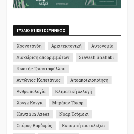
ΤΥΧΑΙΟ ΕΤΙΚΕΤΟΣΥΝΝΕΦΟ
Κρονστάνδη
Αρχιτεκτονική
Αυτονομία
Διαχείριση απορριμμάτων
Siavash Shahabi
Κωστής Τριανταφύλλου
Αντώνιος Καπετάνιος
Αποαποικιοποίηση
Ανθρωπολογία
Κλιματική αλλαγή
Χονγκ Κονγκ
Μπράιαν Τόκαρ
Hawzhin Azeez
Νόαμ Τσόμσκι
Σπύρος Βαρδαρός
Εκπομπή «αυτολεξεί»