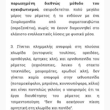
παρωχημένη διεθνώς μέθοδο του
εγκυβωτισμού
, σκυροδετείται πολύ μεγάλο
μέρος του ρέματος ή το ενδύουν με ένα
ζουρλομανδία από συρματοκυβώτια
(σαραζανέτια), χωρίς να έχουν διερευνηθεί στο
ελάχιστο εναλλακτικές λύσεις με φυσικά μέσα.
3. Γίνεται πλημμελής αναφορά στη πλούσια
χλωρίδα (αυτοφυείς τουλίπες, ορχιδέες,
ορνιθόγαλα, άρτηκες κλπ), και ορνιθοπανίδα του
ρέματος (αγριόπαπιες, λευκο ή σταχτο
τσικνιάδες, μαυρομάτες, ερωδιοί κλπ), δεν
γίνεται καμία αναφορά στην ιχθυοπανίδα
(ποταμοκέφαλοι, μπριάνια, κουνουπόψαρα, χέλια)
και είναι παντελώς γελοίος ο ισχυρισμός ότι τα
έργα διευθέτησης του ρέματος και η
τσιμεντοποίηση “δεν θα ασκήσουν πίεση
αρνητική στη χλωρίδα και πανίδα”.