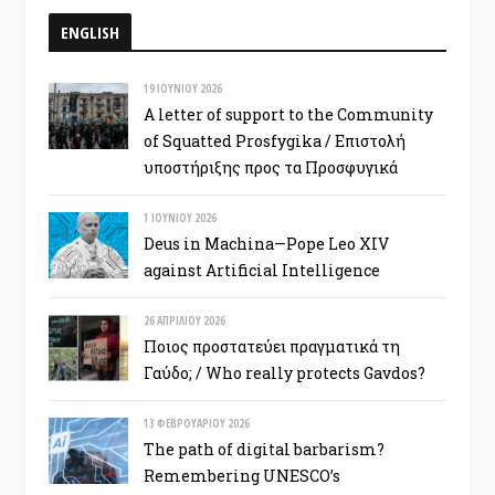
ENGLISH
19 ΙΟΥΝΊΟΥ 2026
A letter of support to the Community
of Squatted Prosfygika / Επιστολή
υποστήριξης προς τα Προσφυγικά
1 ΙΟΥΝΊΟΥ 2026
Deus in Machina—Pope Leo XIV
against Artificial Intelligence
26 ΑΠΡΙΛΊΟΥ 2026
Ποιος προστατεύει πραγματικά τη
Γαύδο; / Who really protects Gavdos?
13 ΦΕΒΡΟΥΑΡΊΟΥ 2026
The path of digital barbarism?
Remembering UNESCO’s