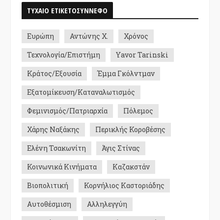
ΤΥΧΑΙΟ ΕΤΙΚΕΤΟΣΥΝΝΕΦΟ
Ευρώπη
Αντώνης Χ.
Χρόνος
Τεχνολογία/Επιστήμη
Yavor Tarinski
Κράτος/Εξουσία
Έμμα Γκόλντμαν
Εξατομίκευση/Καταναλωτισμός
Φεμινισμός/Πατριαρχία
Πόλεμος
Χάρης Ναξάκης
Περικλής Κοροβέσης
Ελένη Τσακωνίτη
Άγις Στίνας
Κοινωνικά Κινήματα
Καζακστάν
Βιοπολιτική
Κορνήλιος Καστοριάδης
Αυτοθέσμιση
Αλληλεγγύη