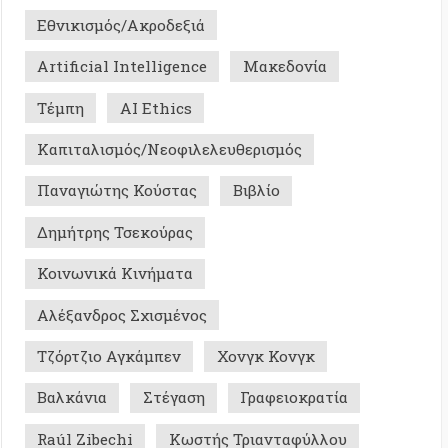
ης Τσεκούρας
ικά Κινήματα
δρος Σχισμένος
ιο Αγκάμπεν
Χονγκ Κονγκ
ια
Στέγαση
Γραφειοκρατία
ibechi
Κωστής Τριανταφύλλου
Σ ΜΕ ΜΝΗΜΗ - ΙΣΤΟΡΙΚΑ
0