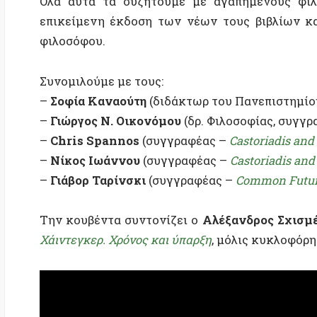
–
Σοφία Καναούτη
(διδάκτωρ του Πανεπιστημίου της Ο
–
Γιώργος Ν. Οικονόμου
(δρ. Φιλοσοφίας, συγγραφέας
–
Chris Spannos
(συγγραφέας –
Castoriadis and Auto
–
Νίκος Ιωάννου
(συγγραφέας –
Castoriadis and Auto
–
Γιάβορ Ταρίνσκι
(συγγραφέας –
Common Futures: Soc
Την κουβέντα συντονίζει ο
Αλέξανδρος Σχισμένος
Χάιντεγκερ. Χρόνος και ύπαρξη
, μόλις κυκλοφόρησε.