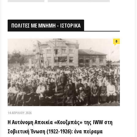
026
ομη Αποικία «Κουζμπάς» της IWW στη
ή Ένωση (1922-1926): ένα πείραμα
ίας & αλληλεγγύης που κατεστάλει
ΟΘΗΚΗ
18 ΑΠΡΙΛΊΟΥ 2026
Τα ιστορικά μνημεία είναι κοινά
αγαθά! (Βίντεο εκδήλωσης) –
Παγκόσμια Μέρα Μνημείων
15 ΜΑΡΤΊΟΥ 2026
ΒΙΝΤΕΟ από την εκδήλωση: «Τόποι