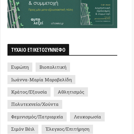
η
Βιοπολιτική
-Μαρία Μαραβελίδη
/Εξουσία
Αθλητισμός
χνείο/Χούντα
σμός/Πατριαρχία
Λευκορωσία
Βέιλ
Έλεγχος/Επιτήρηση
σμός/Ακροδεξιά
ial Intelligence
Μακεδονία
AI Ethics
λισμός/Νεοφιλελευθερισμός
ώτης Κούστας
Βιβλίο