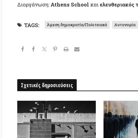
Σχετικές δημοσιεύσεις
Από το αρχέτυπο του «σωτήρα»
Το φαντασιακό της α
στον αυτόνομο πολίτη: Υπέρβαση
ενάντια στην αυτονομ
της ανάθεσης & ο ρόλος της
συλλογικότητας
Αφήστε ένα σχόλιο