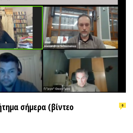
ΕΠΙΛΟΓ
μα σήμερα (βίντεο
0
Φωτιά, ν
συνθήκε
ΒΙΝΤΕΟΘΗΚΗ
ΠΡΟΣΦ