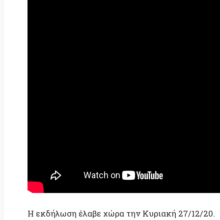
Η εκδήλωση έλαβε χώρα την Κυριακή 27/12/20.
Διοργάνωση:
Athens School
και
ελευθεριακός τόπος 
TAGS:
Άμεση δημοκρατία/Πολιτειακό
Αυτονομία
Κορν