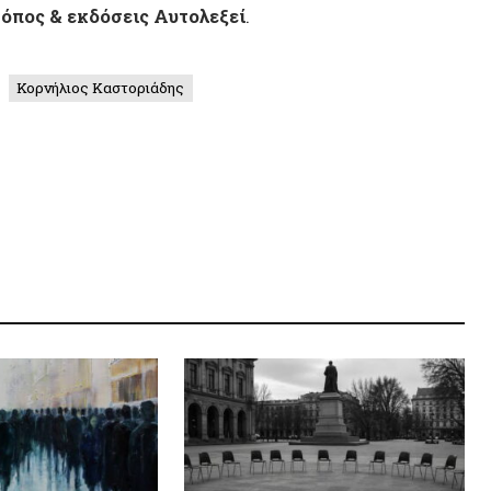
Δημήτρ
Κοινων
Αλέξαν
Τζόρτζ
Βαλκάν
Raúl Z
παλλαγής
Τα ανεπαρκή πολιτικά υποκείμενα
ΠΟΛΙΤΕ
ία
της νεωτερικότητας