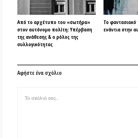
Το όνομά σας
(υποχρεωτικό)
Το e-mail σας
(υποχρεωτικό)
Ο ιστότοπός σας
(προαιρετικό)