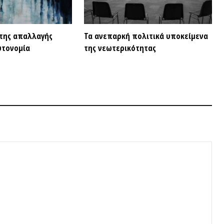
14 ΑΠΡΙΛΊΟΥ 2
Η Αυτόν
Σοβιετικ
αυτονομ
ΒΙΝΤΕ