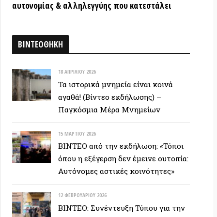
όπου η εξέγερση δεν έμεινε ουτοπία:
Αυτόνομες αστικές κοινότητες»
12 ΦΕΒΡΟΥΑΡΊΟΥ 2026
ΒΙΝΤΕΟ: Συνέντευξη Τύπου για την
υπεράσπιση των Προσφυγικών της
Λ. Αλεξάνδρας – Αλληλεγγύη στον
απεργό πείνας
ΕΥΞΕΙΣ
28 ΙΟΥΝΊΟΥ 2026
Colin Ward: Ο σπόρος κάτω απο το
χιόνι (Autonomedia, 2001)
15 ΙΟΥΝΊΟΥ 2026
Συνέντευξη Zygmunt Bauman: Η
ρευστή νεωτερικότητα