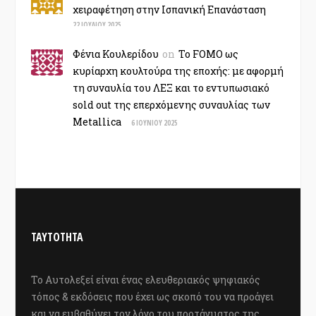
χειραφέτηση στην Ισπανική Επανάσταση
22 ΙΟΥΛΊΟΥ 2025
Φένια Κουλερίδου
on
Το FOMO ως
κυρίαρχη κουλτούρα της εποχής: με αφορμή
τη συναυλία του ΛΕΞ και το εντυπωσιακό
sold out της επερχόμενης συναυλίας των
Metallica
6 ΙΟΥΝΊΟΥ 2025
ΤΑΥΤΟΤΗΤΑ
Το Αυτολεξεί είναι ένας ελευθεριακός ψηφιακός
τόπος & εκδόσεις που έχει ως σκοπό του να προάγει
και να εμβαθύνει τον λόγο του προτάγματος της