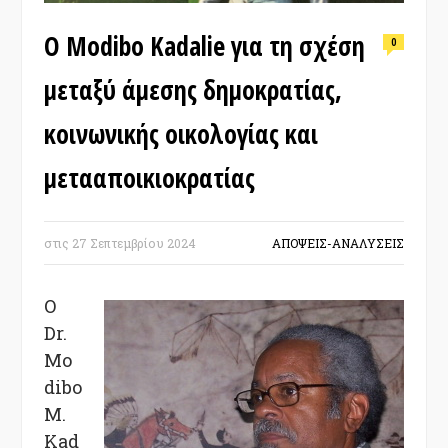
Ο Modibo Kadalie για τη σχέση
0
μεταξύ άμεσης δημοκρατίας,
κοινωνικής οικολογίας και
μετααποικιοκρατίας
στις
27 Σεπτεμβρίου 2024
ΑΠΟΨΕΙΣ-ΑΝΑΛΥΣΕΙΣ
Ο
Dr.
Mo
dibo
M.
Kad