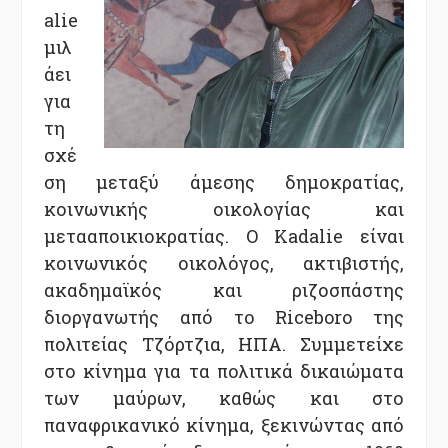
alie
μιλ
άει
για
τη
σχέ
ση μεταξύ άμεσης δημοκρατίας,
κοινωνικής οικολογίας και
μετααποικιοκρατίας. Ο Kadalie είναι
κοινωνικός οικολόγος, ακτιβιστής,
ακαδημαϊκός και ριζοσπάστης
διοργανωτής από το Riceboro της
πολιτείας Τζόρτζια, ΗΠΑ. Συμμετείχε
στο κίνημα για τα πολιτικά δικαιώματα
των μαύρων, καθώς και στο
παναφρικανικό κίνημα, ξεκινώντας από