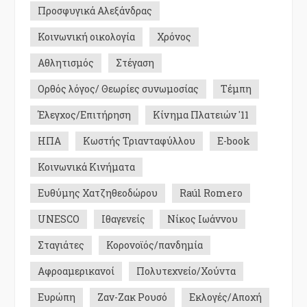
Προσφυγικά Αλεξάνδρας
Κοινωνική οικολογία
Χρόνος
Αθλητισμός
Στέγαση
Ορθός λόγος/ Θεωρίες συνωμοσίας
Τέμπη
Έλεγχος/Επιτήρηση
Κίνημα Πλατειών '11
ΗΠΑ
Κωστής Τριανταφύλλου
E-book
Κοινωνικά Κινήματα
Ευθύμης Χατζηθεοδώρου
Raúl Romero
UNESCO
Ιθαγενείς
Νίκος Ιωάννου
Σταγιάτες
Κορονοϊός/πανδημία
Αφροαμερικανοί
Πολυτεχνείο/Χούντα
Ευρώπη
Ζαν-Ζακ Ρουσό
Εκλογές/Αποχή