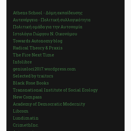
Athens School - Δόμη εκπαίδευσης
Αυτενέργεια - Πολιτική συλλογικότητα
Πολιτική ομάδα για την Αυτονομία
Ιστολόγιο Γιώργου Ν. Οικονόμου
Towards Autonomy blog
Radical Theory & Praxis
The Fire Next Time
Infolibre
geniusloci2017.wordpress.com
Selected by traitors
Black Rose Books
Transnational Institute of Social Ecology
New Compass
Academy of Democratic Modernity
Libcom
Lundimatin
CrimethInc.