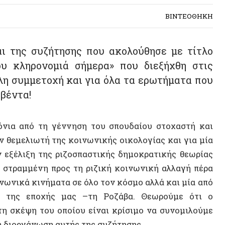
ς συζήτησης που ακολούθησε με τίτλο
ληρονομιά σήμερα» που διεξήχθη στις
υμμετοχή και για όλα τα ερωτήματα που
α!
 από τη γέννηση του σπουδαίου στοχαστή και
λιωτή της κοινωνικής οικολογίας και για μία
ιξη της ριζοσπαστικής δημοκρατικής θεωρίας
αμμένη προς τη ριζική κοινωνική αλλαγή πέρα
ά κινήματα σε όλο τον κόσμο αλλά και μία από
ς εποχής μας –τη Ροζάβα. Θεωρούμε ότι ο
έψη του οποίου είναι κρίσιμο να συνομιλούμε
ργάνωση αυτής της συζήτησης.
ύκτσιν, Burlington Vermont): «Η πολιτική
βα»