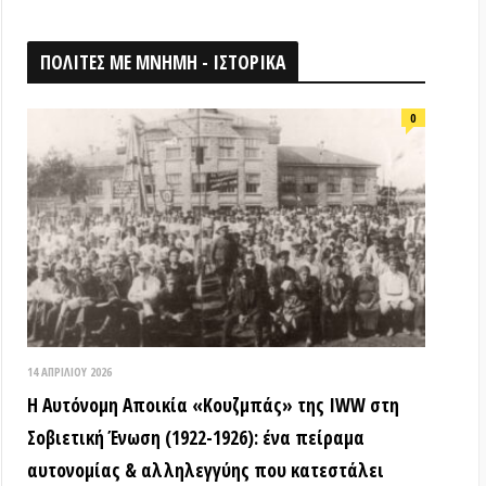
026
ομη Αποικία «Κουζμπάς» της IWW στη
ή Ένωση (1922-1926): ένα πείραμα
ίας & αλληλεγγύης που κατεστάλει
ΟΘΗΚΗ
18 ΑΠΡΙΛΊΟΥ 2026
Τα ιστορικά μνημεία είναι κοινά
αγαθά! (Βίντεο εκδήλωσης) –
Παγκόσμια Μέρα Μνημείων
15 ΜΑΡΤΊΟΥ 2026
ΒΙΝΤΕΟ από την εκδήλωση: «Τόποι
όπου η εξέγερση δεν έμεινε ουτοπία: