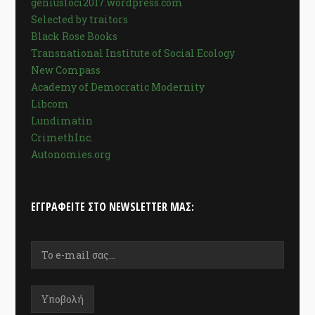
geniusloci2017.wordpress.com
Selected by traitors
Black Rose Books
Transnational Institute of Social Ecology
New Compass
Academy of Democratic Modernity
Libcom
Lundimatin
CrimethInc.
Autonomies.org
ΕΓΓΡΑΦΕΊΤΕ ΣΤΟ NEWSLETTER ΜΑΣ: