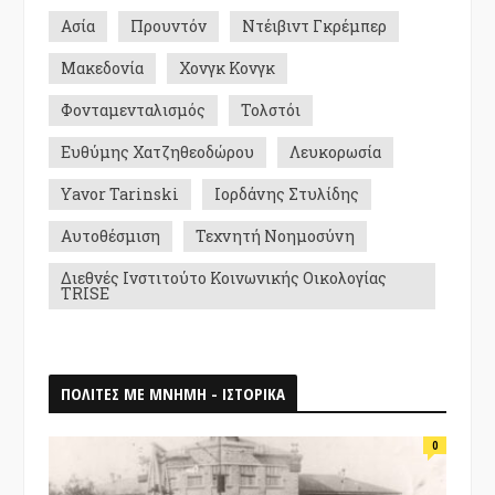
Ασία
Προυντόν
Ντέιβιντ Γκρέμπερ
Μακεδονία
Χονγκ Κονγκ
Φονταμενταλισμός
Τολστόι
Ευθύμης Χατζηθεοδώρου
Λευκορωσία
Yavor Tarinski
Ιορδάνης Στυλίδης
Αυτοθέσμιση
Τεχνητή Νοημοσύνη
Διεθνές Ινστιτούτο Κοινωνικής Οικολογίας
TRISE
ΠΟΛΙΤΕΣ ΜΕ ΜΝΗΜΗ - ΙΣΤΟΡΙΚΑ
0