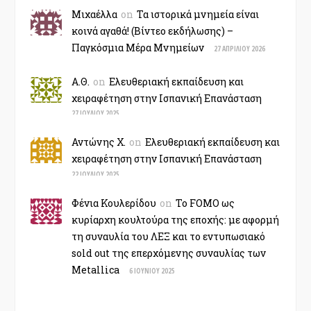
Μιχαέλλα
on
Τα ιστορικά μνημεία είναι
κοινά αγαθά! (Βίντεο εκδήλωσης) –
Παγκόσμια Μέρα Μνημείων
27 ΑΠΡΙΛΊΟΥ 2026
Α.Θ.
on
Ελευθεριακή εκπαίδευση και
χειραφέτηση στην Ισπανική Επανάσταση
27 ΙΟΥΛΊΟΥ 2025
Αντώνης Χ.
on
Ελευθεριακή εκπαίδευση και
χειραφέτηση στην Ισπανική Επανάσταση
22 ΙΟΥΛΊΟΥ 2025
Φένια Κουλερίδου
on
Το FOMO ως
κυρίαρχη κουλτούρα της εποχής: με αφορμή
τη συναυλία του ΛΕΞ και το εντυπωσιακό
sold out της επερχόμενης συναυλίας των
Metallica
6 ΙΟΥΝΊΟΥ 2025