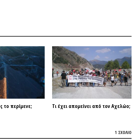
ερίμενε;
Τι έχει απομείνει από τον Αχελώο;
1 ΣΧΌΛΙΟ
14 ΑΠΡΙΛΊΟΥ 2
Η Αυτόν
Σοβιετικ
αυτονομ
ΒΙΝΤΕ
ΑΠΆΝΤΗΣΗ