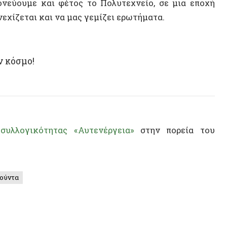
Μ. Βρε
ογικότητας «Αυτενέργεια»
στην πορεία του
Πλημμ
Κροπότ
Μακεδ
Διεθνέ
TRISE
Βαλκάν
Hawzh
ΠΟΛΙΤΕ