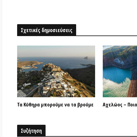
Τα Κύθηρα μπορούμε να τα βρούμε
Αχελώος – Ποιος το π
Συζήτηση
Γ.Ν. Οικονόμου
18 ΝΟΕΜΒΡΊΟΥ 2021 9:05 ΜΜ
Πολύ ωραίο Νίκο. Εύγε!
Αφήστε ένα σχόλιο