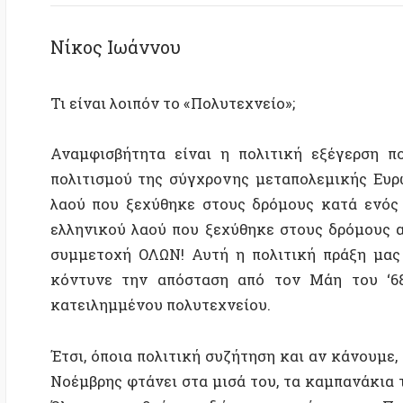
Τι είναι λοιπόν το «Πολυτεχνείο»;
Αναμφισβήτητα είναι η πολιτική εξέγερση που έβ
πολιτισμού της σύγχρονης μεταπολεμικής Ευρώπης.
λαού που ξεχύθηκε στους δρόμους κατά ενός δικτα
ελληνικού λαού που ξεχύθηκε στους δρόμους αλλά σ
συμμετοχή ΟΛΩΝ! Αυτή η πολιτική πράξη μας έφερε
κόντυνε την απόσταση από τον Μάη του ‘68. Αρκ
κατειλημμένου πολυτεχνείου.
Έτσι, όποια πολιτική συζήτηση και αν κάνουμε, το πο
Νοέμβρης φτάνει στα μισά του, τα καμπανάκια των 
Όλοι προσπαθούν να δώσουν το νόημα του Πολυτεχ
διεκδίκηση. Ακόμη και αυτοί που βρίσκονται μα
«πολιτικού» συσσιτίου.
Οι προεκτάσεις του Πολυτεχνείου στην πρώιμη μ