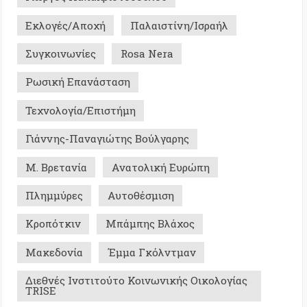
τανία
Ανατολική Ευρώπη
ύρες
Αυτοθέσμιση
κιν
Μπάμπης Βλάχος
ονία
Έμμα Γκόλντμαν
ς Ινστιτούτο Κοινωνικής Οικολογίας
ια
Φυλακές
Matthew Quest
in Azeez
Σ ΜΕ ΜΝΗΜΗ - ΙΣΤΟΡΙΚΑ
0