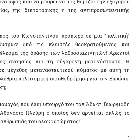
νοησίες για τη σύγχρονη μετανάστευση. Η
ΤΥΧΑΙΟ
γεθος μεταναστευτικού κύματος με αυτή τη
ια πολιτισμική οπισθοδρόμηση για την Ευρώπη.
Γιώργο
Βίκυ Ι
ός που έχει υπουργό του τον Άδωνι Γεωργιάδη
Ιθαγενε
σιο Πλεύρη ο οποίος δεν αρνείται απλώς το
ρωπιάς του ολοκαυτώματος!
Γιώργο
Γιώργο
υμε και φέτος το Πολυτεχνείο, σε μια εποχή
ται και να μας γεμίζει ερωτήματα.
Εκλογέ
Συγκοι
μο!
Ρωσική
Τεχνολ
Γιάννη