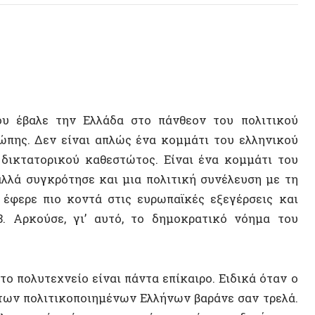
αλε την Ελλάδα στο πάνθεον του πολιτικού
 Δεν είναι απλώς ένα κομμάτι του ελληνικού
τορικού καθεστώτος. Είναι ένα κομμάτι του
υγκρότησε και μια πολιτική συνέλευση με τη
 πιο κοντά στις ευρωπαϊκές εξεγέρσεις και
ούσε, γι’ αυτό, το δημοκρατικό νόημα του
λυτεχνείο είναι πάντα επίκαιρο. Ειδικά όταν ο
πολιτικοποιημένων Ελλήνων βαράνε σαν τρελά.
νείου όσο πιο κοντά μπορούν στη δική τους
κρυά από το ΝΟΗΜΑ μπαίνουν στην ουρά του
εταπολίτευση (‘74-’81) έφεραν μια έκρηξη