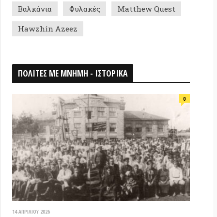
026
ομη Αποικία «Κουζμπάς» της IWW στη
ή Ένωση (1922-1926): ένα πείραμα
ίας & αλληλεγγύης που κατεστάλει
ΟΘΗΚΗ
18 ΑΠΡΙΛΊΟΥ 2026
Τα ιστορικά μνημεία είναι κοινά
αγαθά! (Βίντεο εκδήλωσης) –
Παγκόσμια Μέρα Μνημείων