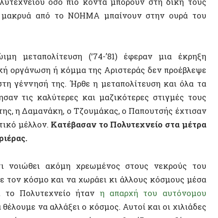
οργάνωση ή κόμμα της Αριστεράς δεν προέβλεψε
έννησή της. Ήρθε η μεταπολίτευση και όλα τα
τις καλύτερες και μαζικότερες στιγμές τους
 Δαμανάκη, ο Τζουμάκας, ο Παπουτσής έχτισαν
μέλλον.
Κατέβασαν το Πολυτεχνείο στα μέτρα
ς.
ιώθει ακόμη χρεωμένος στους νεκρούς του
ν κόσμο και να χωράει κι άλλους κόσμους μέσα
ΝΕΟ ΒΙ
 Πολυτεχνείο ήταν
η απαρχή του αυτόνομου
με να αλλάξει ο κόσμος. Αυτοί και οι χιλιάδες
ος που να μπορεί να μας θυμίζει την εξέγερση
της δικτατορικής ή της αντιπροσωπευτικής
ου Κωνσταντίνου, προχωρά σε μια “πολιτική”
ν από τις κλειστές θεοκρατούμενες και
μα της δράσης των λαθροδιακινητών! Αρκετοί