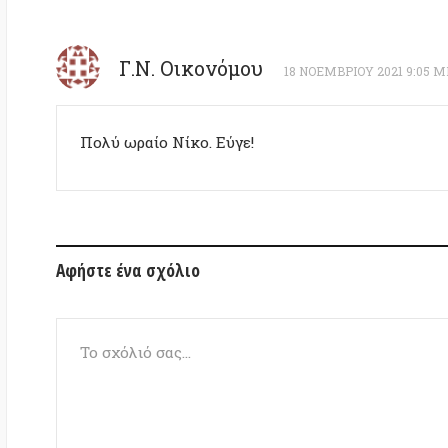
Το όνομά σας
(υποχρεωτικό)
Το e-mail σας
(υποχρεωτικό)
Ο ιστότοπός σας
(προαιρετικό)