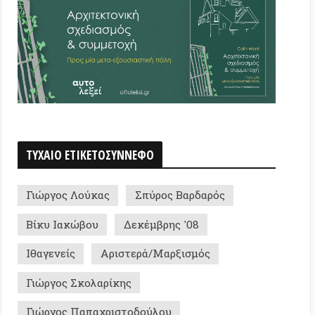
 ΕΤΙΚΕΤΟΣΥΝΝΕΦΟ
ς Λούκας
Σπύρος Βαρδαρός
ακώβου
Δεκέμβρης '08
ίς
Αριστερά/Μαρξισμός
ς Σκολαρίκης
ς Παπαχριστοδούλου
ς/Αποχή
Παλαιστίνη/Ισραήλ
νωνίες
Rosa Nera
 Επανάσταση
ογία/Επιστήμη
ς-Παναγιώτης Βούλγαρης