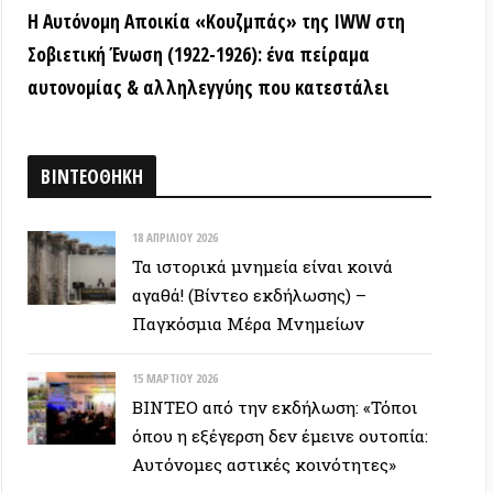
15 ΜΑΡΤΊΟΥ 2026
ΒΙΝΤΕΟ από την εκδήλωση: «Τόποι
όπου η εξέγερση δεν έμεινε ουτοπία:
Αυτόνομες αστικές κοινότητες»
12 ΦΕΒΡΟΥΑΡΊΟΥ 2026
ΒΙΝΤΕΟ: Συνέντευξη Τύπου για την
υπεράσπιση των Προσφυγικών της
Λ. Αλεξάνδρας – Αλληλεγγύη στον
απεργό πείνας
ΕΥΞΕΙΣ
28 ΙΟΥΝΊΟΥ 2026
Colin Ward: Ο σπόρος κάτω απο το
χιόνι (Autonomedia, 2001)