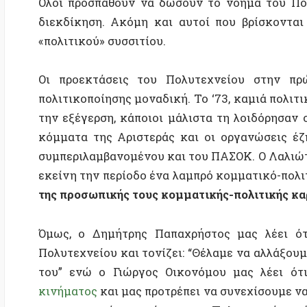
πολιτικοποίησης μοναδική. Το ‘73, καμιά πολιτική 
την εξέγερση, κάποιοι μάλιστα τη λοιδόρησαν στη γ
κόμματα της Αριστεράς και οι οργανώσεις έζησαν 
συμπεριλαμβανομένου και του ΠΑΣΟΚ. Ο Λαλιώτης, η
εκείνη την περίοδο ένα λαμπρό κομματικό-πολιτικό 
της προσωπικής τους κομματικής-πολιτικής καριέρα
Όμως, ο Δημήτρης Παπαχρήστος μας λέει ότι νο
Πολυτεχνείου και τονίζει: “Θέλαμε να αλλάξουμε το
του” ενώ ο Γιώργος Οικονόμου μας λέει ότι το
κινήματος
και μας προτρέπει να συνεχίσουμε να θέλου
που συμμετείχαν, κράτησαν το Πολυτεχνείο σε ένα ύψ
ενάντια στο πολιτικό καθεστώς της ολιγαρχίας, 
ολιγαρχίας.
Ο άλλος τύπος ο Κυριάκος Μητσοτάκης, διάδοχος τ
ανάλυση η οποία λέει ότι η έξοδος πληθυσμώ
στρατοκρατούμενες κοινωνίες τους είναι αποτέλεσ