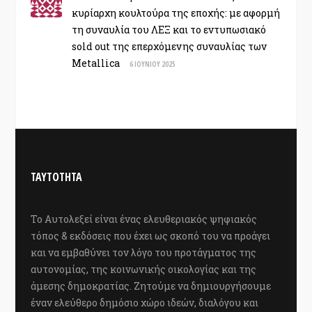
κυρίαρχη κουλτούρα της εποχής: με αφορμή
τη συναυλία του ΛΕΞ και το εντυπωσιακό
sold out της επερχόμενης συναυλίας των
Metallica
6 ΙΟΥΝΊΟΥ 2025
ΤΑΥΤΟΤΗΤΑ
Το Αυτολεξεί είναι ένας ελευθεριακός ψηφιακός
τόπος & εκδόσεις που έχει ως σκοπό του να προάγει
και να εμβαθύνει τον λόγο του προτάγματος της
αυτονομίας, της κοινωνικής οικολογίας και της
άμεσης δημοκρατίας. Ζητούμε να δημιουργήσουμε
έναν ελεύθερο δημόσιο χώρο ιδεών, διαλόγου και