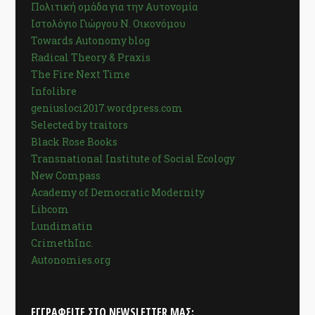
Πολιτική ομάδα για την Αυτονομία
Ιστολόγιο Γιώργου Ν. Οικονόμου
Towards Autonomy blog
Radical Theory & Praxis
The Fire Next Time
Infolibre
geniusloci2017.wordpress.com
Selected by traitors
Black Rose Books
Transnational Institute of Social Ecology
New Compass
Academy of Democratic Modernity
Libcom
Lundimatin
CrimethInc.
Autonomies.org
ΕΓΓΡΑΦΕΊΤΕ ΣΤΟ NEWSLETTER ΜΑΣ: