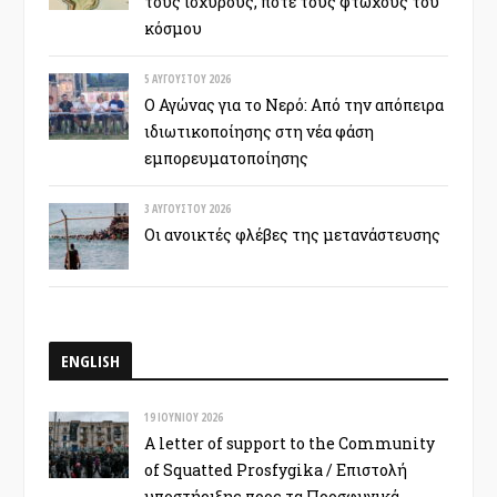
τους ισχυρούς, ποτέ τους φτωχούς του
κόσμου
5 ΑΥΓΟΎΣΤΟΥ 2026
Ο Αγώνας για το Νερό: Από την απόπειρα
ιδιωτικοποίησης στη νέα φάση
εμπορευματοποίησης
3 ΑΥΓΟΎΣΤΟΥ 2026
Οι ανοικτές φλέβες της μετανάστευσης
ENGLISH
19 ΙΟΥΝΊΟΥ 2026
A letter of support to the Community
of Squatted Prosfygika / Επιστολή
υποστήριξης προς τα Προσφυγικά