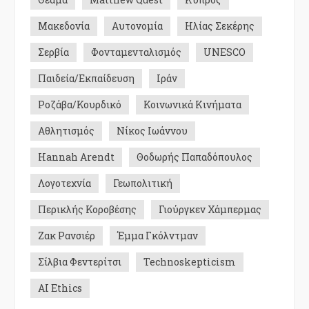
Μακεδονία
Αυτονομία
Ηλίας Σεκέρης
Σερβία
Φονταμενταλισμός
UNESCO
Παιδεία/Εκπαίδευση
Ιράν
Ροζάβα/Κουρδικό
Κοινωνικά Κινήματα
Αθλητισμός
Νίκος Ιωάννου
Hannah Arendt
Θοδωρής Παπαδόπουλος
Λογοτεχνία
Γεωπολιτική
Περικλής Κοροβέσης
Γιούργκεν Χάμπερμας
Ζακ Ρανσιέρ
Έμμα Γκόλντμαν
Σίλβια Φεντερίτσι
Technoskepticism
AI Ethics