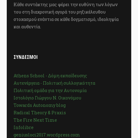
Κάθε συντάκτης μας φέρει την ευθύνη των λόγων
του στη διαχρονική αγορά του ρηξικέλευθου
στοχασμού ενάντια σε κάθε δογματισμό, ιδεοληψία
και αυθεντία.
ΣΥΝΔΕΣΜΟΙ
Athens School - Δόμη εκπαίδευσης
Αυτενέργεια - Πολιτική συλλογικότητα
Πολιτική ομάδα για την Αυτονομία
Ιστολόγιο Γιώργου Ν. Οικονόμου
Towards Autonomy blog
Radical Theory & Praxis
The Fire Next Time
Infolibre
geniusloci2017.wordpress.com