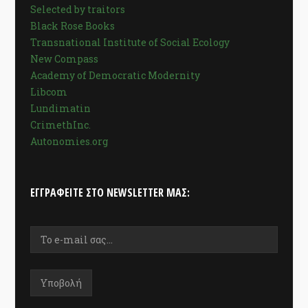
Selected by traitors
Black Rose Books
Transnational Institute of Social Ecology
New Compass
Academy of Democratic Modernity
Libcom
Lundimatin
CrimethInc.
Autonomies.org
ΕΓΓΡΑΦΕΊΤΕ ΣΤΟ NEWSLETTER ΜΑΣ: