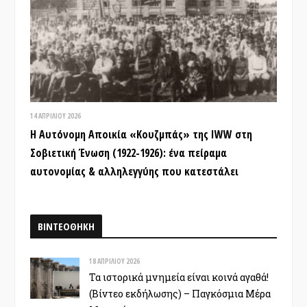
14 ΑΠΡΙΛΊΟΥ 2026
Η Αυτόνομη Αποικία «Κουζμπάς» της IWW στη
Σοβιετική Ένωση (1922-1926): ένα πείραμα
αυτονομίας & αλληλεγγύης που κατεστάλει
ΒΙΝΤΕΟΘΗΚΗ
18 ΑΠΡΙΛΊΟΥ 2026
Τα ιστορικά μνημεία είναι κοινά αγαθά!
(Βίντεο εκδήλωσης) – Παγκόσμια Μέρα