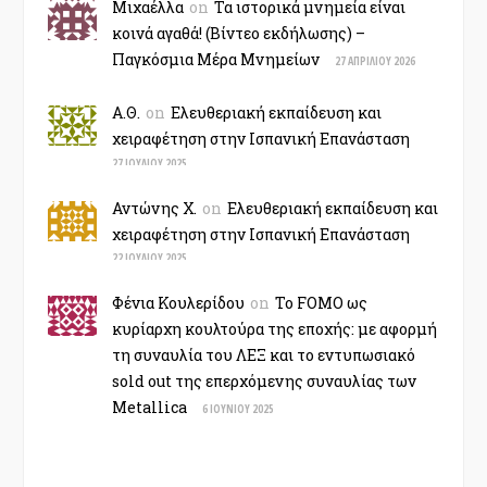
Μιχαέλλα
on
Τα ιστορικά μνημεία είναι
κοινά αγαθά! (Βίντεο εκδήλωσης) –
Παγκόσμια Μέρα Μνημείων
27 ΑΠΡΙΛΊΟΥ 2026
Α.Θ.
on
Ελευθεριακή εκπαίδευση και
χειραφέτηση στην Ισπανική Επανάσταση
27 ΙΟΥΛΊΟΥ 2025
Αντώνης Χ.
on
Ελευθεριακή εκπαίδευση και
χειραφέτηση στην Ισπανική Επανάσταση
22 ΙΟΥΛΊΟΥ 2025
Φένια Κουλερίδου
on
Το FOMO ως
κυρίαρχη κουλτούρα της εποχής: με αφορμή
τη συναυλία του ΛΕΞ και το εντυπωσιακό
sold out της επερχόμενης συναυλίας των
Metallica
6 ΙΟΥΝΊΟΥ 2025