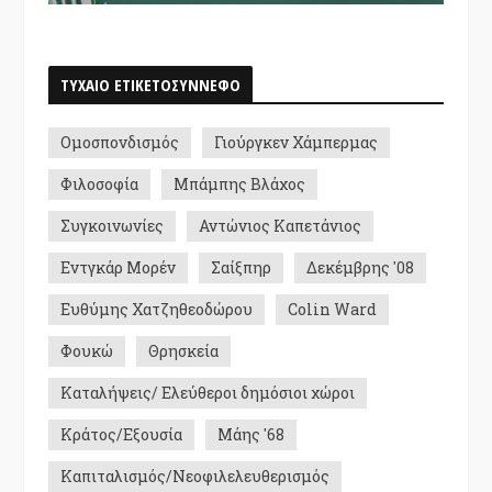
ΤΥΧΑΙΟ ΕΤΙΚΕΤΟΣΥΝΝΕΦΟ
Ομοσπονδισμός
Γιούργκεν Χάμπερμας
Φιλοσοφία
Μπάμπης Βλάχος
Συγκοινωνίες
Αντώνιος Καπετάνιος
Εντγκάρ Μορέν
Σαίξπηρ
Δεκέμβρης '08
Ευθύμης Χατζηθεοδώρου
Colin Ward
Φουκώ
Θρησκεία
Καταλήψεις/ Ελεύθεροι δημόσιοι χώροι
Κράτος/Εξουσία
Μάης '68
Καπιταλισμός/Νεοφιλελευθερισμός