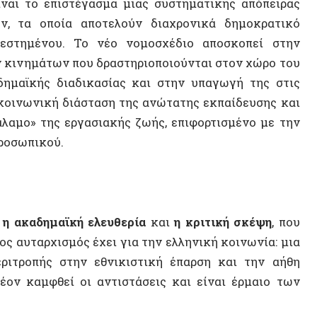
14 ΑΠΡΙΛΊΟΥ 2
αδημαϊκή ελευθερία
και
η κριτική σκέψη
, που
Η Αυτόν
αρχισμός έχει για την ελληνική κοινωνία: μια
Σοβιετικ
πής στην εθνικιστική έπαρση και την αήθη
αυτονομ
καμφθεί οι αντιστάσεις και είναι έρμαιο των
ΒΙΝΤΕ
μαθησιακή διαδικασία
ρισμός
Παιδεία/Εκπαίδευση