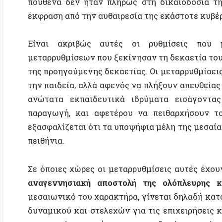
ανώτατα εκπαιδευτικά ιδρύματα εισάγοντας ιδιω
παραγωγή, και αφετέρου να πειθαρχήσουν τον πλ
εξασφαλίζεται ότι τα υποψήφια μέλη της μεσαίας τάξη
πειθήνια.
Σε όποιες χώρες οι μεταρρυθμίσεις αυτές έχουν προ
αναγεννησιακή αποστολή της ολόπλευρης καλλι
μεσαιωνικό του χαρακτήρα, γίνεται δηλαδή κατά βά
δυναμικού και στελεχών για τις επιχειρήσεις και τ
και αγοράς, τα τμήματα που εν δυνάμει παράγουν κ
ένα μετά το άλλο, ενώ γενικεύεται ο ανταγωνισμός 
διδακτικό και ερευνητικό προσωπικό όλο και περισσό
Το ελληνικό πανεπιστήμιο αποτελεί παράδοξο, αφο
χρόνια υποχρηματοδότηση– συνεχίζει να επιτρέπει
εσωτερικό του, όχι μόνο των ακαδημαϊκών και 
κομματιών της κοινωνίας. Είτε λόγω ιστορικής 
πανεπιστημίου στην (έστω κουτσή) αποκατάσταση τη