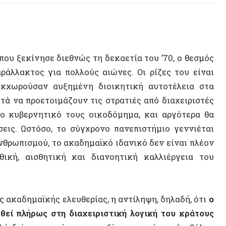
κίνησε διεθνώς τη δεκαετία του ’70, ο θεσμός
κτος για πολλούς αιώνες. Οι ρίζες του είναι
ούσαν αυξημένη διοικητική αυτοτέλεια στα
 προετοιμάζουν τις στρατιές από διαχειριστές
ερνητικό τους οικοδόμημα, και αργότερα θα
Ωστόσο, το σύγχρονο πανεπιστήμιο γεννιέται
ισμού, το ακαδημαϊκό ιδανικό δεν είναι πλέον
 αισθητική και διανοητική καλλιέργεια του
ημαϊκής ελευθερίας, η αντίληψη, δηλαδή, ότι
ο
ήρως στη διαχειριστική λογική του κράτους
ιέπεται από την αυταξία της γνώσης (καθόλου
ονικής μεθόδου.
ρηματολογώ εδώ ότι το πανεπιστήμιο υπήρξε
τα οποία o καπιταλισμός δημιούργησε τη