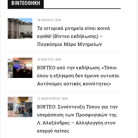
ΒΙΝΤΕΟ: Συνέντευξη Τύπου για την
υπεράσπιση των Προσφυγικών της
Λ. Αλεξάνδρας – Αλληλεγγύη στον
απεργό πείνας
ΕΥΞΕΙΣ
28 ΙΟΥΝΊΟΥ 2026
Colin Ward: Ο σπόρος κάτω απο το
χιόνι (Autonomedia, 2001)
15 ΙΟΥΝΊΟΥ 2026
Συνέντευξη Zygmunt Bauman: Η
ρευστή νεωτερικότητα
(Autonomedia, 2001)
26 ΜΑΪ́ΟΥ 2026