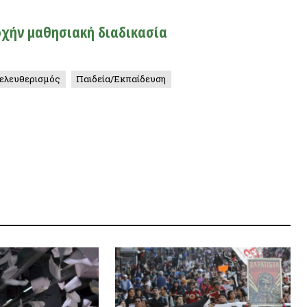
ΣΥΝΕΝΤ
ελεσμάτων:
Raúl Romero: Ο ζαπατισμός είναι
γωγικότητα
σήμερα ένα από τα κέντρα του
άτων
αντικαπιταλιστικού κινήματος