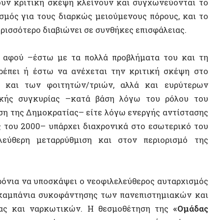
Ολοκλ
 2000– υπάρχει διαχρονικά στο εσωτερικό του
Φιλοσο
ρη μεταρρύθμιση και στον περιορισμό της
Διαχεί
Σαίξπη
 να υποσκάψει ο νεοφιλελεύθερος αυταρχισμός
άνια συκοφάντησης των πανεπιστημιακών και
αι ναρκωτικών. Η θεσμοθέτηση της
«Ομάδας
ΠΟΛΙΤΕ
ο επιστέγασμα μιας συστηματικής απόπειρας
 οποία αποτελούν διαχρονικά δημοκρατικό
ένου. Το νέο νομοσχέδιο αποσκοπεί στην
μάτων που δραστηριοποιούνται στον χώρο του
κής διαδικασίας και στην υπαγωγή της στις
ωνική διάσταση της ανώτατης εκπαίδευσης και
» της εργασιακής ζωής, επιφορτισμένο με την
ικού.