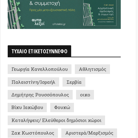
α Κανελλοπούλου
Αθλητισμός
τίνη/Ισραήλ
Σερβία
ης Ρουσσόπουλος
οικο
ακώβου
Φουκώ
ψεις/ Ελεύθεροι δημόσιοι χώροι
ωστόπουλος
Αριστερά/Μαρξισμός
ργεια - πολιτική ομάδα
τάνδη
Μακεδονία
Spannos
Αλληλεγγύη
σμός/Ακροδεξιά
Ρατσισμός
νσιέρ
Γιώργος Σκολαρίκης