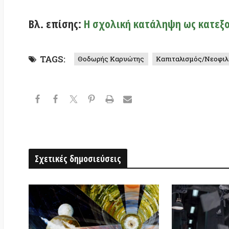
Η λεηλασία της επιστημονικής
Η Τυραννία των Αποτ
φαντασίας από τη Σίλικον Βάλεϊ
Γραφειοκρατία, Παρα
και η Κρίση των Νοημ
Αφήστε ένα σχόλιο