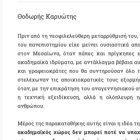
Πριν από τη νεοφιλελεύθερη μεταρρύθμισή του, που ξε
του πανεπιστημίου είχε μείνει ουσιαστικά απαράλλα
στον Μεσαίωνα, όταν πάπες και πρίγκηπες εκχωρ
ακαδημαϊκά ιδρύματα, με αντάλλαγμα βέβαια αυτά να
και γραφειοκράτες που θα συντηρούσαν όλο το κυβ
στελέχωναν τις αποικιοκρατικές τους εξορμήσεις. 
όταν, με την επικράτηση του αναγεννησιακού ανθρωπ
η τεχνική εξειδίκευση, αλλά η ολόπλευρη ηθική,
ανθρώπου.
Μέρος της παρακαταθήκης αυτής είναι η ιδέα της ακαδ
ακαδημαϊκός χώρος δεν μπορεί ποτέ να υπαχθεί πλ
ούτε την κερδοσκοπική λογική της αγοράς
, αλλά δ
φουκωικό, ξέρω) και την πρωτοκαθεδρία της επιστημ
Όλα αυτά βέβαια πάντα ήταν σχετικά˙ δεν επιχει
αμέτοχο στις καταστροφές και τα θαύματα με 