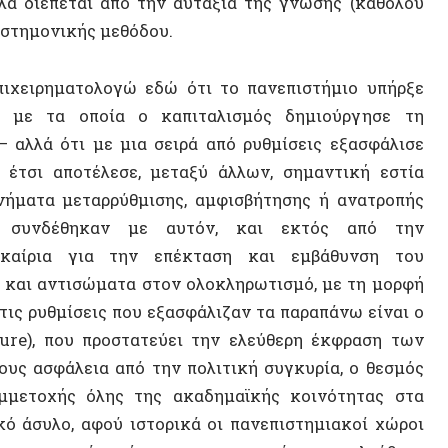
 ότι με μια σειρά από ρυθμίσεις εξασφάλισε
 αποτέλεσε, μεταξύ άλλων, σημαντική εστία
τα μεταρρύθμισης, αμφισβήτησης ή ανατροπής
δέθηκαν με αυτόν, και εκτός από την
ια για την επέκταση και εμβάθυνση του
αντισώματα στον ολοκληρωτισμό, με τη μορφή
υθμίσεις που εξασφάλιζαν τα παραπάνω είναι ο
ΝΕΟ ΒΙ
 που προστατεύει την ελεύθερη έκφραση των
φάλεια από την πολιτική συγκυρία, ο θεσμός
οχής όλης της ακαδημαϊκής κοινότητας στα
υλο, αφού ιστορικά οι πανεπιστημιακοί χώροι
υνομίας, ώστε να προστατεύεται η ελεύθερη
ς.
αν στο στόχαστρο των νεοφιλελεύθερων
ως άμεση απάντηση στις φοιτητικές εξεγέρσεις
 είχαν ως στόχο μόνο να εμπορευματοποιήσουν
ΤΥΧΑΙΟ
δυνατότητα αυτόνομης σκέψης και κριτικής στα