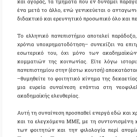
–θυμηθείτε το φοιτητικό κίνημα της δεκαετίας του
μια ευρεία συναίνεση ενάντια στη νεοφιλελεύθε
ακαδημαϊκής ελευθερίας.
Αυτή τη συναίνεση προσπαθεί ενεργά εδώ και χρόνια
και τα ελεγχόμενα ΜΜΕ, με τη συντονισμένη καμπ
των φοιτητών και την φιλολογία περί ανομίας κ
Προστασίας Πανεπιστημιακών Ιδρυμάτων»
είναι τ
υποβάθμισης και ελέγχου των πανεπιστημίων, τα
ανάχωμα στα σχέδια του συντηρητικού κατεστημ
ποινικοποιηση των φοιτητικών και κοινωνικών κινη
πανεπιστημίου, στην εντατικοποίηση της ακαδημαϊ
επιταγές της αγοράς, υποβαθμίζοντας έτσι την κοιν
υποβιβάζοντας το πανεπιστήμιο σε απλό «προθάλαμο
παραγωγή εξειδικευμένου και πειθαρχημένου προσωπ
Η υποτιθέμενη ανομία είναι το πρόσχημα.