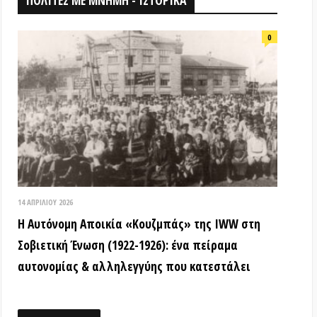
026
ομη Αποικία «Κουζμπάς» της IWW στη
ή Ένωση (1922-1926): ένα πείραμα
ίας & αλληλεγγύης που κατεστάλει
ΟΘΗΚΗ
18 ΑΠΡΙΛΊΟΥ 2026
Τα ιστορικά μνημεία είναι κοινά
αγαθά! (Βίντεο εκδήλωσης) –
Παγκόσμια Μέρα Μνημείων
15 ΜΑΡΤΊΟΥ 2026
ΒΙΝΤΕΟ από την εκδήλωση: «Τόποι
όπου η εξέγερση δεν έμεινε ουτοπία:
Αυτόνομες αστικές κοινότητες»
12 ΦΕΒΡΟΥΑΡΊΟΥ 2026