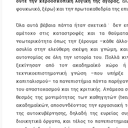
νεωτερικότητα όπως την ξέρουμε –κάθε άλλο– αλλά
ασυλία στην ελεύθερη σκέψη και γνώμη, και έτσι
αυτονομίας σε όλη την ιστορία του. Πολλά κινήμα
ξεκίνησαν από τον ακαδημαϊκό χώρο ή συν
τεχνικοεπιστημονική γνώση –που υπήρξε καίρ
καπιταλισμού– τα πανεπιστήμια πάντα παρήγαν και 
του αναστοχασμού και της κριτικής. Ανάμεσα στις ρ
θεσμός της μονιμότητας των καθηγητών (tenure),
ακαδημαϊκών, αποσυνδέοντας την εργασιακή τους ασ
της αυτοκυβέρνησης, δηλαδή της ευρείας συμμετ
διοικητικά όργανα, και τέλος το πανεπιστημιακό άσ
πουθενά δεν ήταν πλήρως στη δικαιοδοσία της αστ
έκφραση από την αυθαιρεσία της εκάστοτε κυβέρνηση
Είναι ακριβώς αυτές οι ρυθμίσεις που μπήκ
μεταρρυθμίσεων που ξεκίνησαν τη δεκαετία του ’70, 
της προηγούμενης δεκαετίας. Οι μεταρρυθμίσεις δεν
την παιδεία, αλλά αφενός να πλήξουν απευθείας τη 