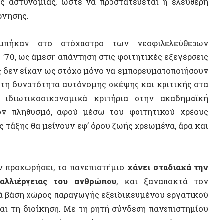
τικοοικονομικά κριτήρια στην ακαδημαϊκή
Γεωργί
ηθυσμό, αφού μέσω του φοιτητικού χρέους
ς θα μείνουν εφ’ όρου ζωής χρεωμένα, άρα και
Παλαισ
Δημήτρ
χωρήσει, το πανεπιστήμιο
χάνει σταδιακά την
Βίκυ Ι
έργειας του ανθρώπου
, και ξαναποκτά τον
Καταλή
ση χώρος παραγωγής εξειδικευμένου εργατικού
η διοίκηση. Με τη ρητή σύνδεση πανεπιστημίου
Ζακ Κ
ριτική σκέψη κλείνουν και συγχωνεύονται το
Αυτενέ
για τους διαρκώς μειούμενους πόρους, και το
τερο διαβιώνει σε συνθήκες επισφάλειας.
Κρονσ
Chris 
ύ –έστω με τα πολλά προβλήματα του και τη
 ή έστω να ανέχεται την κριτική σκέψη στο
Εθνικι
των φοιτητών/τριών, αλλά και ευρύτερων
Ζακ Ρα
συγκυρίας –κατά βάση λόγω του ρόλου του
ς Δημοκρατίας– είτε λόγω ενεργής αντίστασης