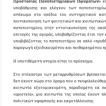
Στο στόχαστρο των μεταρρυθμίσεων βρίσκεται
η ακ
δεν έχουν χώρο στο όραμα που ο νεοφιλελεύθερος αυτ
κοινωνία εξατομικευμένη, παραδομένη εκ περιτρο
«αριστεία», μια κοινωνία της οποίας έχουν πλέον 
πολιτικών υφαρπαγής και εκμετάλλευσης.
Βλ. επίσης:
Η σχολική κατάληψη ως κατεξοχήν 
TAGS:
Θοδωρής Καρυώτης
Καπιταλισμός/Νεοφιλελευθε
Σχετικές δημοσιεύσεις