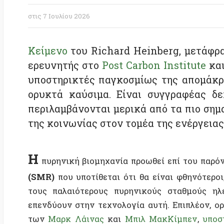
Κείμενο
του Richard Heinberg, μετάφραση: Μ
ερευνητής στο
Post Carbon Institute
και θεω
υποστηρικτές παγκοσμίως της απομάκρυνσή
ορυκτά καύσιμα. Είναι συγγραφέας δεκατ
περιλαμβάνονται μερικά από τα πιο σημαντι
της κοινωνίας στον τομέα της ενέργειας και
Η
πυρηνική βιομηχανία προωθεί επί του παρόντος 
(SMR)
που υποτίθεται ότι θα είναι φθηνότεροι, ασ
τους παλαιότερους πυρηνικούς σταθμούς ηλεκτρ
επενδύουν στην τεχνολογία αυτή. Επιπλέον, ορισμέ
των
Μαρκ Λάινας
και
Μπιλ ΜακΚίμπεν
,
υποστηρίζ
μειώσουν τις εκπομπές άνθρακα. Και, σύμφωνα με
δ
εγκρίνουν πλέον την ανάπτυξη της πυρηνικής ενέργεια
δεκαετίες.
Φέτος, ο κόσμος βυθίστηκε σε μια παγκόσμια ενεργ