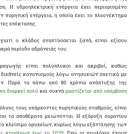
αρκεί πολύ
και συχνά
μαστίζεται από υπέρβαση
ς τους υπάρχοντες πυρηνικούς σταθμούς, είναι
14 ΑΠΡΙΛΊΟΥ 2
 αποθέματα μειώνονται. Η εξόρυξη ουρανίου
Η Αυτόν
λείσιμο ορυχείων, κυρίως λόγω εξάντλησης των
Σοβιετικ
υσίμων έως το 2035.
Ενώ οι γεωλόγοι έχουν
αυτονομ
νοιγμα νέων ορυχείων συνεπάγεται περαιτέρω
ινες κοινότητες, από τις οποίες η βιομηχανία
ΒΙΝΤΕ
μια πυρηνική βιομηχανία δεν έχει βρει ακόμη
τόνους
πυρηνικών αποβλήτων –καθώς και
τους
τις ΗΠΑ– που έχει παράξει τα τελευταία 80+
κά σπάνια, μπορεί να είναι καταστροφικά και
κουσίμα το 2011 είχε ως αποτέλεσμα άμεσο
α δολάρια σύμφωνα με στοιχεία του 2016
, αλλά
το έμμεσο κόστος για την ανθρώπινη υγεία