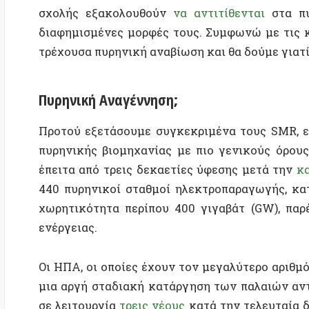
Προτού εξετάσουμε συγκεκριμένα τους SMR, είναι 
πυρηνικής βιομηχανίας με πιο γενικούς όρους. Η 
έπειτα από τρεις δεκαετίες ύφεσης μετά την
καταστ
440 πυρηνικοί σταθμοί ηλεκτροπαραγωγής, κατανεμ
χωρητικότητα περίπου 400 γιγαβάτ (GW), παρέχουν
ενέργειας.
Οι ΗΠΑ, οι οποίες έχουν τον μεγαλύτερο αριθμό στα
μια αργή σταδιακή κατάργηση των παλαιών αντιδραστ
σε λειτουργία
τρεις νέους
κατά την τελευταία δεκαετ
με έως και 40 άλλους να βρίσκονται υπό κατασκευή.
την πυρηνική της βιομηχανία και πειραματίζεται
παγκόσμιο επίπεδο, ο Διεθνής Οργανισμός Ενέργειας
θα αυξηθεί σε πάνω από 700 GW έως το 2050, και οι
αποτελέσουν σημαντικό μερίδιο αυτής της ανάπτυξ
παρουσίασε μια φιλόδοξη πυρηνική στρατηγική που 
πυρηνικής ικανότητας των Ηνωμένων Πολιτειών έ
βασικό ρόλο.