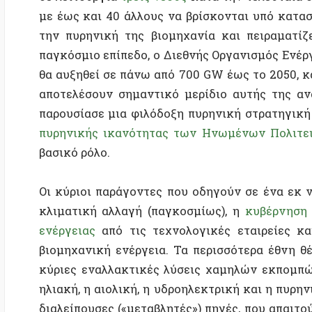
Οι κύριοι παράγοντες που οδηγούν σε ένα εκ νέου ε
κλιματική αλλαγή (παγκοσμίως), η
κυβέρνηση Τραμ
ενέργειας
από τις τεχνολογικές εταιρείες και η 
βιομηχανική ενέργεια. Τα περισσότερα έθνη θέλουν
κύριες εναλλακτικές λύσεις χαμηλών εκπομπών άν
ηλιακή, η αιολική, η υδροηλεκτρική και η πυρηνική εν
διαλείπουσες («μεταβλητές») πηγές, που απαιτούν α
προσφοράς ηλεκτρικής ενέργειας με τη ζήτηση. Η
δυναμικό ανάπτυξης. Αυτό αφήνει μόνη της την πυρ
του να είναι αξιόπιστη και σταθερή, με δυνατότητες ε
Και παρότι είναι χρήσιμο να κατανοήσουμε γιατί
σημαντικό να γνωρίζουμε τους λόγους για τη μακρά π
Κόστος:
Οι πυρηνικοί σταθμοί ηλεκτροπαραγωγ
χρησιμοποιούν τεχνολογία που υπόκειται σε διεθ
τον πολλαπλασιασμό των πυρηνικών όπλων. Π