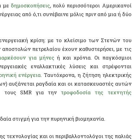
τολών πετρελαίου έχουν καθυστερήσει, με τις
σουν για μήνες
ή και χρόνια. Οι παγκόσμιοι
ακές εναλλακτικές λύσεις και στρέφονται
ή ενέργεια
. Ταυτόχρονα, η ζήτηση ηλεκτρικής
αυξάνεται ραγδαία και οι κατασκευαστές αυτών
ους SMR για την
τροφοδοσία της τεχνητής
ΝΕΟ ΒΙ
στιγμή για την πυρηνική βιομηχανία.
χνολογίας και οι περιβαλλοντολόγοι της παλιάς
ά όπλα – ακόμη και στις νέες, εξαιρετικά
ς τους. Σε αυτό το άρθρο, θα εξετάσουμε την
ί να καταλήξει να είναι μια επίθεση ζόμπι.