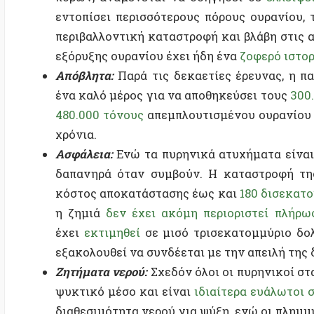
έχει
εκτιμηθεί
σε μισό τρισεκατομμύριο δολάρια.
εξακολουθεί να συνδέεται με την απειλή της διάδ
Ζητήματα νερού:
Σχεδόν όλοι οι πυρηνικοί σταθμο
ψυκτικό μέσο και είναι
ιδιαίτερα ευάλωτοι σε ξη
διαθεσιμότητα νερού για ψύξη, ενώ οι πλημμύρες 
δίπλα σε ποτάμια, λίμνες και άλλα υδάτινα σώματ
και ενέχουν τον κίνδυνο μόλυνσης των πηγών νερ
Αν η πυρηνική βιομηχανία καταφέρει, λοιπόν, να ξεπε
είναι ανοιχτή. Σύμφωνα με τη βιομηχανία, οι μικροί 
προς τα εμπρός.
SMRs: Υπόσχεση ή διαφημιστική εκστρατεία;
Τα κύρια επιχειρήματα υπέρ των μικρών αρθρωτώ
φθηνότεροι και ταχύτεροι στην κατασκευή από τους
ότι θα ήταν ασφαλέστεροι και, επειδή είναι μικρότερ
τροφοδοσία απομακρυσμένων πόλεων ή κέντρων 