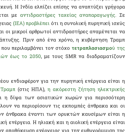
Αστυν
νδιαφέρον για την πυρηνική ενέργεια είναι η
Siavas
π
(στις ΗΠΑ),
η ακόρεστη ζήτηση ηλεκτρικής
Ισπανι
δίψα των ασιατικών χωρών για περισσότερη
 να περιορίσουν τις εκπομπές άνθρακα και οι
Yavor 
θρακα έναντι των ορυκτών καυσίμων είναι η
Κορνήλ
έργεια. Η ηλιακή και η αιολική ενέργεια είναι
ποθήκευση ενέργειας για την ευθυγράμμιση της
Ηλίας 
 υδροηλεκτρική ενέργεια έχει περιορισμένο
ηνική ενέργεια, η οποία έχει το πλεονέκτημα
πέκτασης.
ΠΟΛΙΤΕ
 ο κλάδος αναπτύσσεται ξανά, είναι εξίσου
ερίοδο αδράνειάς του:
ής είναι πολύπλοκοι και ακριβοί, καθώς
νείς κανονισμούς λόγω ανησυχιών σχετικά με
αρά τα πάνω από 80 χρόνια ανάπτυξης της