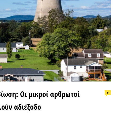
ΕΠΙΛΟΓ
: Οι μικροί αρθρωτοί
0
Φωτιά, ν
 αδιέξοδο
συνθήκε
ΑΠΟΨΕΙΣ-ΑΝΑΛΥΣΕΙΣ
ΠΡΟΣΦ