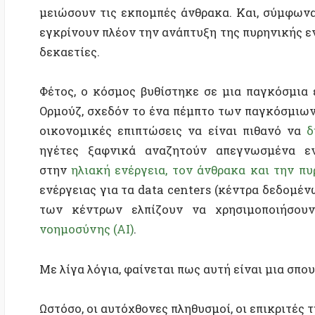
Ορμούζ, σχεδόν το ένα πέμπτο των παγκόσμιων αποσ
οικονομικές επιπτώσεις να είναι πιθανό να
διαρκέ
ηγέτες ξαφνικά αναζητούν απεγνωσμένα ενεργει
στην
ηλιακή ενέργεια, τον άνθρακα και την πυρηνικ
ενέργειας για τα data centers (κέντρα δεδομένων) 
των κέντρων ελπίζουν να χρησιμοποιήσουν τ
νοημοσύνης (AI)
.
Με λίγα λόγια, φαίνεται πως αυτή είναι μια σπουδαία 
Ωστόσο, οι αυτόχθονες πληθυσμοί, οι επικριτές της τε
σχολής εξακολουθούν
να αντιτίθενται
στα πυρηνικ
διαφημισμένες μορφές τους. Συμφωνώ με τις κριτικέ
τρέχουσα πυρηνική αναβίωση και θα δούμε γιατί μπορε
Πυρηνική Αναγέννηση;