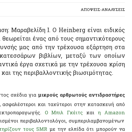
αραβελίδη Ι. Ο Heinberg είναι ειδικός
ρείται ένας από τους σημαντικότερους
ς μας από την τρέχουσα εξάρτηση στα
εσσάρων βιβλίων, μεταξύ των οποίων
κά έργα σχετικά με την τρέχουσα κρίση
 της περιβαλλοντικής βιωσιμότητας.
σχέδια για
μικρούς αρθρωτούς αντιδραστήρες
φαλέστεροι και ταχύτεροι στην κατασκευή από
οπαραγωγής.
Ο Μπιλ Γκέιτς
και
η Amazon
νοι περιβαλλοντολόγοι, συμπεριλαμβανομένων
ουν τους SMR
με την ελπίδα ότι μπορούν να
ημοσκοπήσεις
, πολύ περισσότεροι Αμερικανοί
ς από ό,τι συνέβαινε μόλις πριν από μια ή δύο
ειακή κρίση: με το κλείσιμο των Στενών του