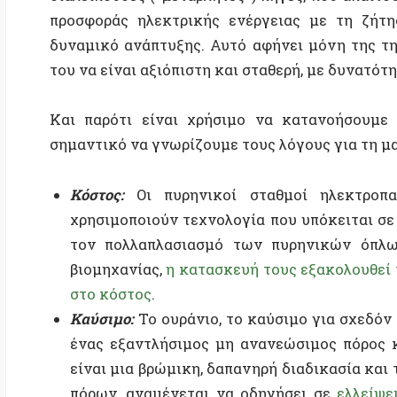
βιομηχανίας,
η κατασκευή τους εξακολουθεί να δι
στο κόστος
.
Καύσιμο:
Το ουράνιο, το καύσιμο για σχεδόν όλου
ένας εξαντλήσιμος μη ανανεώσιμος πόρος και τα
είναι μια βρώμικη, δαπανηρή διαδικασία και το κ
πόρων, αναμένεται να οδηγήσει σε
ελλείψεις κα
εντοπίσει περισσότερους πόρους ουρανίου, το ά
περιβαλλοντική καταστροφή και βλάβη στις ανθρώπ
εξόρυξης ουρανίου έχει ήδη ένα
ζοφερό ιστορικό
.
Απόβλητα:
Παρά τις δεκαετίες έρευνας, η παγκόσ
ένα καλό μέρος για να αποθηκεύσει τους
300.000 
480.000 τόνους
απεμπλουτισμένου ουρανίου μόνο σ
χρόνια.
Ασφάλεια:
Ενώ τα πυρηνικά ατυχήματα είναι σχετι
δαπανηρά όταν συμβούν. Η καταστροφή της Φου
κόστος αποκατάστασης έως και
180 δισεκατομμύρι
η ζημιά
δεν έχει ακόμη περιοριστεί πλήρως
και 