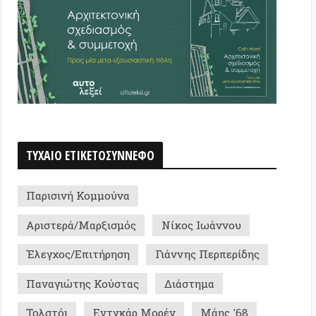
 ΕΤΙΚΕΤΟΣΥΝΝΕΦΟ
νή Κομμούνα
ρά/Μαρξισμός
Νίκος Ιωάννου
ς/Επιτήρηση
Γιάννης Περπερίδης
ώτης Κούστας
Διάστημα
ι
Εντγκάρ Μορέν
Μάης '68
ς Μιχαηλίδης
Βιβλίο
ς Καραγιαννάκης
 Πλατειών '11
ϊός/πανδημία
Εξάρχεια
ικά Κινήματα