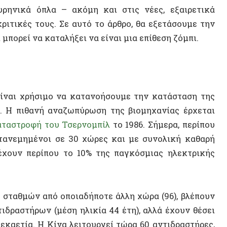
χρήσιμο να κατανοήσουμε την κατάσταση της
πιθανή αναζωπύρωση της βιομηχανίας έρχεται
ΤΥΧΑΙΟ
ροφή του Τσερνομπίλ
το 1986. Σήμερα, περίπου
ημένοι σε 30 χώρες και με συνολική καθαρή
Παρισι
 περίπου το 10% της παγκόσμιας ηλεκτρικής
Αριστε
Έλεγχο
θμών από οποιαδήποτε άλλη χώρα (96), βλέπουν
Παναγι
ήρων (μέση ηλικία 44 έτη), αλλά έχουν θέσει
ία. Η Κίνα λειτουργεί τώρα 60 αντιδραστήρες,
Τολστό
 Η Ινδία ελπίζει επίσης να αναπτύξει γρήγορα
Γιώργο
 με
αντιδραστήρες ταχείας αναπαραγωγής
. Σε
(IEA) προβλέπει
ότι
η συνολική πυρηνική ισχύς
Χρήστο
 μικροί αρθρωτοί αντιδραστήρες αναμένεται να
Κίνημα
ης. Πριν από ένα χρόνο, η κυβέρνηση Τραμπ
Κορονο
περιλαμβάνει τον στόχο
τετραπλασιασμο
ύ της
ως το 2050
, με τους SMR να διαδραματίζουν
Κοινων