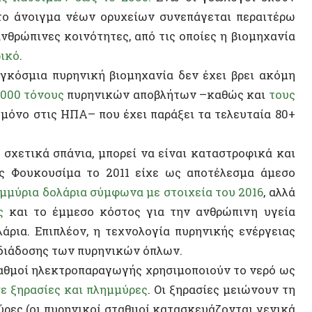
 Επιπλέον, η τεχνολογία πυρηνικής ενέργειας
οσης των πυρηνικών όπλων.
ί ηλεκτροπαραγωγής χρησιμοποιούν το νερό ως
ρασίες και πλημμύρες
. Οι ξηρασίες μειώνουν τη
(οι πυρηνικοί σταθμοί κατασκευάζονται γενικά
α) προκαλούν ζημιές στις υποδομές ασφαλείας
ού.
ράσει τα ιστορικά της εμπόδια, τότε μια πόρτα
αρθρωτοί αντιδραστήρες είναι ο κύριος δρόμος
ΣΥΝΕΝΤ
ν αντιδραστήρων (SMR) είναι ότι θα ήταν
 συμβατικούς σταθμούς παραγωγής ενέργειας,
οι, ότι θα μπορούσαν να
εγκατασταθούν για την
δεδομένων. Η ιδέα είναι η
κατασκευή των