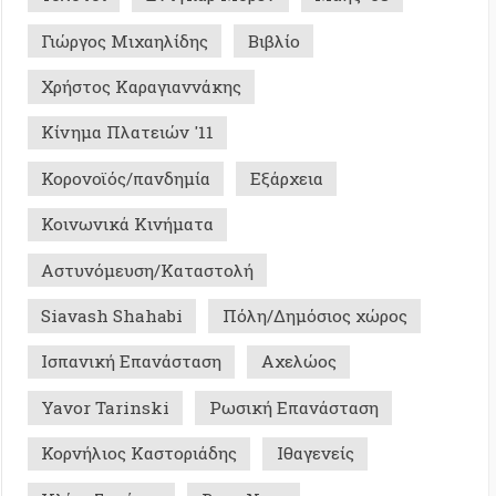
όμευση/Καταστολή
h Shahabi
Πόλη/Δημόσιος χώρος
κή Επανάσταση
Αχελώος
Tarinski
Ρωσική Επανάσταση
ιος Καστοριάδης
Ιθαγενείς
Σεκέρης
Rosa Nera
Σ ΜΕ ΜΝΗΜΗ - ΙΣΤΟΡΙΚΑ
0