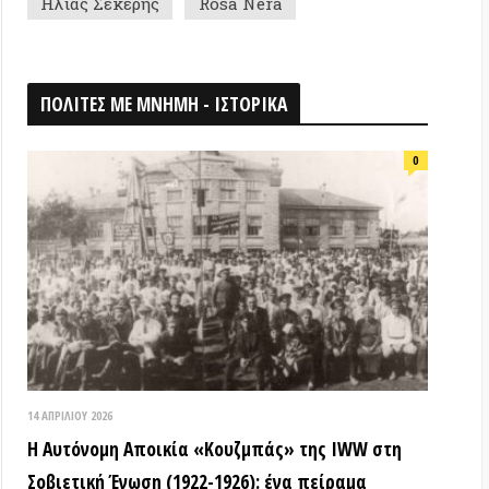
026
ομη Αποικία «Κουζμπάς» της IWW στη
ή Ένωση (1922-1926): ένα πείραμα
ίας & αλληλεγγύης που κατεστάλει
ΟΘΗΚΗ
18 ΑΠΡΙΛΊΟΥ 2026
Τα ιστορικά μνημεία είναι κοινά
αγαθά! (Βίντεο εκδήλωσης) –
Παγκόσμια Μέρα Μνημείων
15 ΜΑΡΤΊΟΥ 2026
ΒΙΝΤΕΟ από την εκδήλωση: «Τόποι