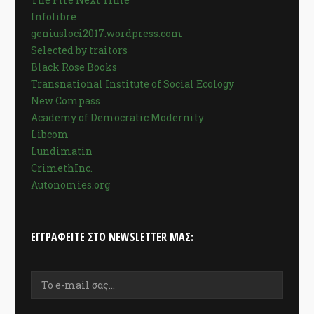
Infolibre
geniusloci2017.wordpress.com
Selected by traitors
Black Rose Books
Transnational Institute of Social Ecology
New Compass
Academy of Democratic Modernity
Libcom
Lundimatin
CrimethInc.
Autonomies.org
ΕΓΓΡΑΦΕΊΤΕ ΣΤΟ NEWSLETTER ΜΑΣ: