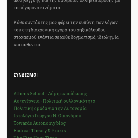
αλληλεγγύης και της αμοιβαίας αλληλεπίδρασης με
τα σύγχρονα κινήματα.
Κάθε συντάκτης μας φέρει την ευθύνη των λόγων
του στη διαχρονική αγορά του ρηξικέλευθου
στοχασμού ενάντια σε κάθε δογματισμό, ιδεοληψία
και αυθεντία.
ΣΥΝΔΕΣΜΟΙ
Athens School - Δόμη εκπαίδευσης
Αυτενέργεια - Πολιτική συλλογικότητα
Πολιτική ομάδα για την Αυτονομία
Ιστολόγιο Γιώργου Ν. Οικονόμου
Towards Autonomy blog
Radical Theory & Praxis
The Fire Next Time