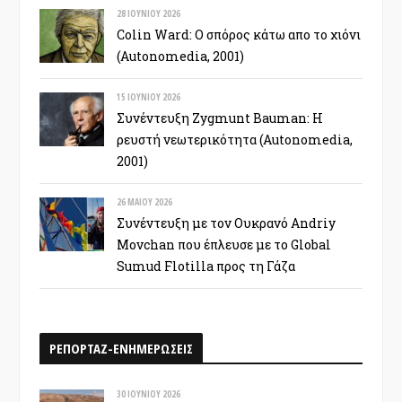
28 ΙΟΥΝΊΟΥ 2026
Colin Ward: Ο σπόρος κάτω απο το χιόνι
(Autonomedia, 2001)
15 ΙΟΥΝΊΟΥ 2026
Συνέντευξη Zygmunt Bauman: Η
ρευστή νεωτερικότητα (Autonomedia,
2001)
26 ΜΑΪ́ΟΥ 2026
Συνέντευξη με τον Ουκρανό Andriy
Movchan που έπλευσε με το Global
Sumud Flotilla προς τη Γάζα
ΡΕΠΟΡΤΑΖ-ΕΝΗΜΕΡΩΣΕΙΣ
30 ΙΟΥΝΊΟΥ 2026