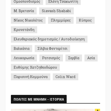
Ομοσπονδισμός
Ελένη Τσακωνίτη
Μ. Βρετανία
Siavash Shahabi
Νίκος Νικολέτος
Πλημμύρες
Κύπρος
Κρονστάνδη
Ελευθεριακός δημοτισμός / Αυτοδιοίκηση
Βαλκάνια
Σίλβια Φεντερίτσι
Λευκορωσία
Ρατσισμός
Σερβία
Ασία
Ευθύμης Χατζηθεοδώρου
Παρισινή Κομμούνα
Colin Ward
ΠΟΛΙΤΕΣ ΜΕ ΜΝΗΜΗ - ΙΣΤΟΡΙΚΑ
0