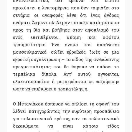
αντανακλαστικό, όχι έρευνα. Και έπειτα
προκύπτει η λεπτομέρεια που δεν ταιριάζει στο
σενάριο: οι αναφορές λένε ότι ένας άνδρας
ονόματι Άχμεντ αλ-Άχμαντ έτρεξε κατά μέτωπο
προς τη βία και βοήθησε στον αφοπλισμό του
ενός επιτιθέμενου, ακόμη και αφότου
τραυματίστηκε. Ένα όνομα που ακούγεται
μουσουλμανικό, σώζει εβραϊκές ζωές σε μια
εβραϊκή συγκέντρωση – το είδος της ανθρώπινης
πραγματικότητας που θα έπρεπε να σπάσει τα
τεμπέλικα δίπολα. Αντ’ αυτού, αγνοείται,
ελαχιστοποιείται ή μετατρέπεται σε «εξαίρεση»
ώστε να επιβιώσει η προκατάληψη.
Ο Νετανιάχου έσπευσε να οπλίσει τη σφαγή του
Σίδνεϊ κατηγορώντας την ευρύτερη προσπάθεια
για παλαιστινιακό κράτος, σαν τα παλαιστινιακά
δικαιώματα να είναι κάποιο είδος