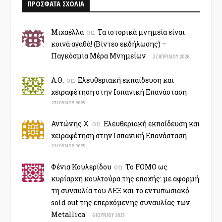
ΠΡΟΣΦΑΤΑ ΣΧΟΛΙΑ
Μιχαέλλα
on
Τα ιστορικά μνημεία είναι
κοινά αγαθά! (Βίντεο εκδήλωσης) –
Παγκόσμια Μέρα Μνημείων
27 ΑΠΡΙΛΊΟΥ 2026
Α.Θ.
on
Ελευθεριακή εκπαίδευση και
χειραφέτηση στην Ισπανική Επανάσταση
27 ΙΟΥΛΊΟΥ 2025
Αντώνης Χ.
on
Ελευθεριακή εκπαίδευση και
χειραφέτηση στην Ισπανική Επανάσταση
22 ΙΟΥΛΊΟΥ 2025
Φένια Κουλερίδου
on
Το FOMO ως
κυρίαρχη κουλτούρα της εποχής: με αφορμή
τη συναυλία του ΛΕΞ και το εντυπωσιακό
sold out της επερχόμενης συναυλίας των
Metallica
6 ΙΟΥΝΊΟΥ 2025