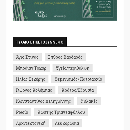
ΤΥΧΑΙΟ ΕΤΙΚΕΤΟΣΥΝΝΕΦΟ
Άγις Στίνας
Σπύρος Βαρδαρός
Μπράιαν Τόκαρ
Υγεία/περίθαλψη
Ηλίας Σεκέρης
Φεμινισμός/Πατριαρχία
Γιώργος Κολέμπας
Κράτος/Εξουσία
Κωνσταντίνος Δεληγιάννης
Φυλακές
Ρωσία
Κωστής Τριανταφύλλου
Αρχιτεκτονική
Λευκορωσία