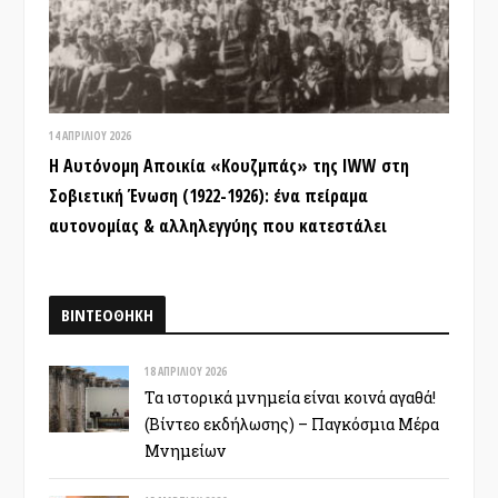
14 ΑΠΡΙΛΊΟΥ 2026
Η Αυτόνομη Αποικία «Κουζμπάς» της IWW στη
Σοβιετική Ένωση (1922-1926): ένα πείραμα
αυτονομίας & αλληλεγγύης που κατεστάλει
ΒΙΝΤΕΟΘΗΚΗ
18 ΑΠΡΙΛΊΟΥ 2026
Τα ιστορικά μνημεία είναι κοινά αγαθά!
(Βίντεο εκδήλωσης) – Παγκόσμια Μέρα
Μνημείων