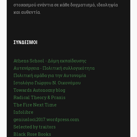
στοχασμού ενάντια σε κάθε δογματισμό, ιδεοληψία
και αυθεντία.
ΣΥΝΔΕΣΜΟΙ
Athens School - Δόμη εκπαίδευσης
Αυτενέργεια - Πολιτική συλλογικότητα
Πολιτική ομάδα για την Αυτονομία
Ιστολόγιο Γιώργου Ν. Οικονόμου
Towards Autonomy blog
Radical Theory & Praxis
The Fire Next Time
Infolibre
geniusloci2017.wordpress.com
Selected by traitors
Black Rose Books