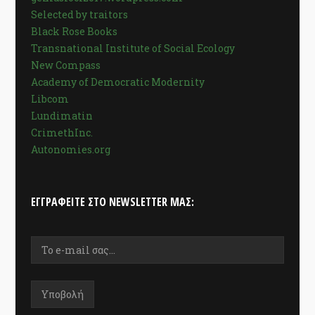
Selected by traitors
Black Rose Books
Transnational Institute of Social Ecology
New Compass
Academy of Democratic Modernity
Libcom
Lundimatin
CrimethInc.
Autonomies.org
ΕΓΓΡΑΦΕΊΤΕ ΣΤΟ NEWSLETTER ΜΑΣ: