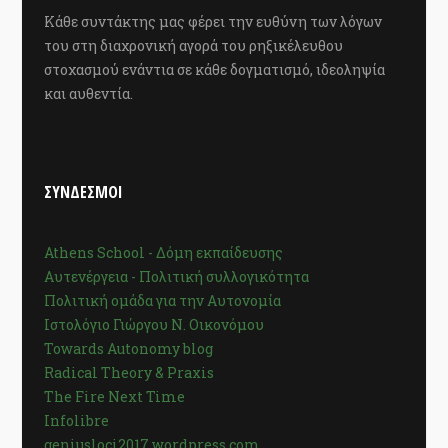
Κάθε συντάκτης μας φέρει την ευθύνη των λόγων
του στη διαχρονική αγορά του ρηξικέλευθου
στοχασμού ενάντια σε κάθε δογματισμό, ιδεοληψία
και αυθεντία.
ΣΥΝΔΕΣΜΟΙ
Athens School - Δόμη εκπαίδευσης
Αυτενέργεια - Πολιτική συλλογικότητα
Πολιτική ομάδα για την Αυτονομία
Ιστολόγιο Γιώργου Ν. Οικονόμου
Towards Autonomy blog
Radical Theory & Praxis
The Fire Next Time
Infolibre
geniusloci2017.wordpress.com