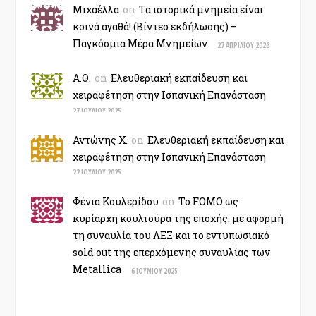
Μιχαέλλα
on
Τα ιστορικά μνημεία είναι
κοινά αγαθά! (Βίντεο εκδήλωσης) –
Παγκόσμια Μέρα Μνημείων
27 ΑΠΡΙΛΊΟΥ 2026
Α.Θ.
on
Ελευθεριακή εκπαίδευση και
χειραφέτηση στην Ισπανική Επανάσταση
27 ΙΟΥΛΊΟΥ 2025
Αντώνης Χ.
on
Ελευθεριακή εκπαίδευση και
χειραφέτηση στην Ισπανική Επανάσταση
22 ΙΟΥΛΊΟΥ 2025
Φένια Κουλερίδου
on
Το FOMO ως
κυρίαρχη κουλτούρα της εποχής: με αφορμή
τη συναυλία του ΛΕΞ και το εντυπωσιακό
sold out της επερχόμενης συναυλίας των
Metallica
6 ΙΟΥΝΊΟΥ 2025