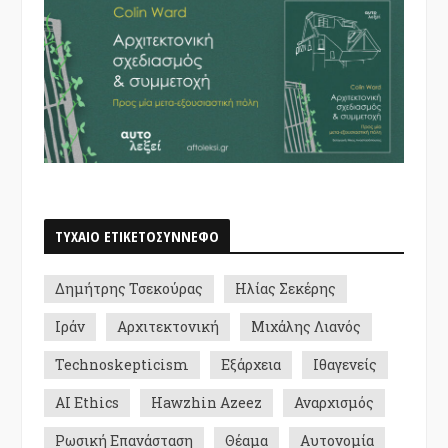
ΤΥΧΑΙΟ ΕΤΙΚΕΤΟΣΥΝΝΕΦΟ
Δημήτρης Τσεκούρας
Ηλίας Σεκέρης
Ιράν
Αρχιτεκτονική
Μιχάλης Λιανός
Technoskepticism
Εξάρχεια
Ιθαγενείς
AI Ethics
Hawzhin Azeez
Αναρχισμός
Ρωσική Επανάσταση
Θέαμα
Αυτονομία