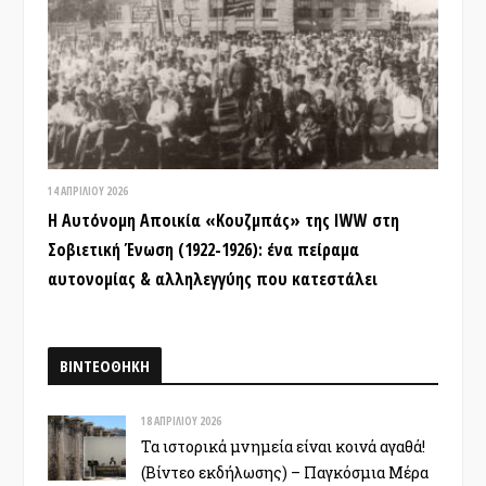
14 ΑΠΡΙΛΊΟΥ 2026
Η Αυτόνομη Αποικία «Κουζμπάς» της IWW στη
Σοβιετική Ένωση (1922-1926): ένα πείραμα
αυτονομίας & αλληλεγγύης που κατεστάλει
ΒΙΝΤΕΟΘΗΚΗ
18 ΑΠΡΙΛΊΟΥ 2026
Τα ιστορικά μνημεία είναι κοινά αγαθά!
(Βίντεο εκδήλωσης) – Παγκόσμια Μέρα