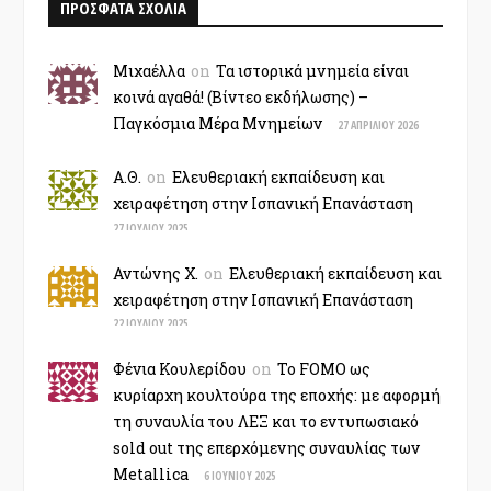
ΠΡΟΣΦΑΤΑ ΣΧΟΛΙΑ
Μιχαέλλα
on
Τα ιστορικά μνημεία είναι
κοινά αγαθά! (Βίντεο εκδήλωσης) –
Παγκόσμια Μέρα Μνημείων
27 ΑΠΡΙΛΊΟΥ 2026
Α.Θ.
on
Ελευθεριακή εκπαίδευση και
χειραφέτηση στην Ισπανική Επανάσταση
27 ΙΟΥΛΊΟΥ 2025
Αντώνης Χ.
on
Ελευθεριακή εκπαίδευση και
χειραφέτηση στην Ισπανική Επανάσταση
22 ΙΟΥΛΊΟΥ 2025
Φένια Κουλερίδου
on
Το FOMO ως
κυρίαρχη κουλτούρα της εποχής: με αφορμή
τη συναυλία του ΛΕΞ και το εντυπωσιακό
sold out της επερχόμενης συναυλίας των
Metallica
6 ΙΟΥΝΊΟΥ 2025