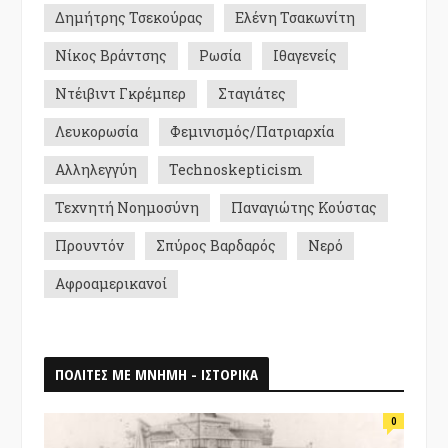
Δημήτρης Τσεκούρας
Ελένη Τσακωνίτη
Νίκος Βράντσης
Ρωσία
Ιθαγενείς
Ντέιβιντ Γκρέμπερ
Σταγιάτες
Λευκορωσία
Φεμινισμός/Πατριαρχία
Αλληλεγγύη
Technoskepticism
Τεχνητή Νοημοσύνη
Παναγιώτης Κούστας
Προυντόν
Σπύρος Βαρδαρός
Νερό
Αφροαμερικανοί
ΠΟΛΙΤΕΣ ΜΕ ΜΝΗΜΗ - ΙΣΤΟΡΙΚΑ
0