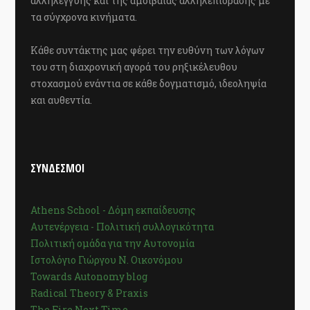
αλληλεγγύης και της αμοιβαίας αλληλεπίδρασης με
τα σύγχρονα κινήματα.
Κάθε συντάκτης μας φέρει την ευθύνη των λόγων
του στη διαχρονική αγορά του ρηξικέλευθου
στοχασμού ενάντια σε κάθε δογματισμό, ιδεοληψία
και αυθεντία.
ΣΥΝΔΕΣΜΟΙ
Athens School - Δόμη εκπαίδευσης
Αυτενέργεια - Πολιτική συλλογικότητα
Πολιτική ομάδα για την Αυτονομία
Ιστολόγιο Γιώργου Ν. Οικονόμου
Towards Autonomy blog
Radical Theory & Praxis
The Fire Next Time