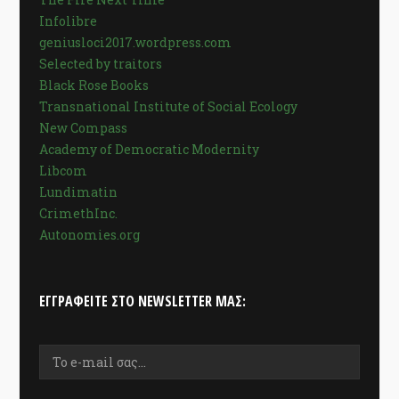
Infolibre
geniusloci2017.wordpress.com
Selected by traitors
Black Rose Books
Transnational Institute of Social Ecology
New Compass
Academy of Democratic Modernity
Libcom
Lundimatin
CrimethInc.
Autonomies.org
ΕΓΓΡΑΦΕΊΤΕ ΣΤΟ NEWSLETTER ΜΑΣ: