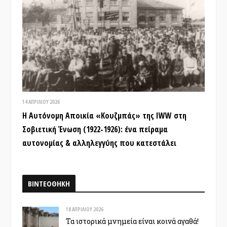
14 ΑΠΡΙΛΊΟΥ 2026
Η Αυτόνομη Αποικία «Κουζμπάς» της IWW στη
Σοβιετική Ένωση (1922-1926): ένα πείραμα
αυτονομίας & αλληλεγγύης που κατεστάλει
ΒΙΝΤΕΟΘΗΚΗ
18 ΑΠΡΙΛΊΟΥ 2026
Τα ιστορικά μνημεία είναι κοινά αγαθά!