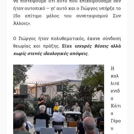
να πιστέψουμε ότι αυτό που επιχειρούσαμε δεν
ήταν ουτοπικό – γι’ αυτό και ο Γιώργος υπήρξε το
15ο επίτιμο μέλος του συνεταιρισμού Συν
Άλλοις».
Ο Γιώργος ήταν πολυθεματικός, έκανε σύνδεση
θεωρίας και πράξης.
Είχε
ισχυρές θέσεις
αλλά
χωρίς στενές ιδεολογικές απόψεις
.
Η
καλ
λιτέ
χνιδ
α
Κάτι
α
Γέρο
υ