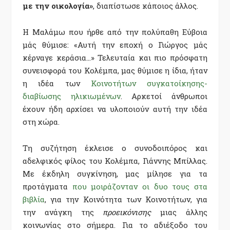
με την οικολογία»
, διαπίστωσε κάποιος άλλος.
Η Μαλάμω που ήρθε από την πολύπαθη Εύβοια
μάς θύμισε: «Αυτή την εποχή ο Γιώργος μάς
κέρναγε κεράσια…» Τελευταία και πιο πρόσφατη
συνεισφορά του Κολέμπα, μας θύμισε η ίδια, ήταν
η ιδέα των
Κοινοτήτων συγκατοίκησης-
διαβίωσης ηλικιωμένων
. Αρκετοί άνθρωποι
έχουν ήδη αρχίσει να υλοποιούν αυτή την ιδέα
στη χώρα.
Τη συζήτηση έκλεισε ο συνοδοιπόρος και
αδελφικός φίλος του Κολέμπα, Γιάννης Μπίλλας.
Με έκδηλη συγκίνηση, μας μίλησε για τα
προτάγματα
που μοιράζονταν οι δυο τους στα
βιβλία
, για την Κοινότητα των Κοινοτήτων, για
την ανάγκη της
προεικόνισης
μιας άλλης
κοινωνίας στο σήμερα. Για το αδιέξοδο του