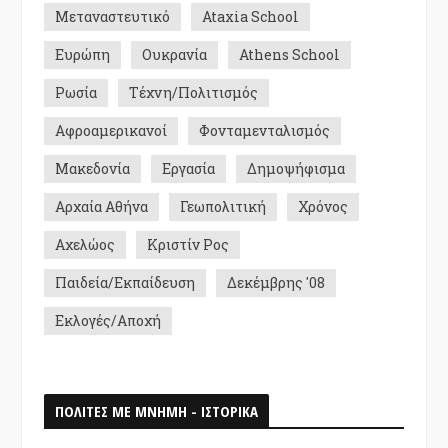
Μεταναστευτικό
Ataxia School
Ευρώπη
Ουκρανία
Athens School
Ρωσία
Τέχνη/Πολιτισμός
Αφροαμερικανοί
Φονταμενταλισμός
Μακεδονία
Εργασία
Δημοψήφισμα
Αρχαία Αθήνα
Γεωπολιτική
Χρόνος
Αχελώος
Κριστίν Ρος
Παιδεία/Εκπαίδευση
Δεκέμβρης '08
Εκλογές/Αποχή
ΠΟΛΙΤΕΣ ΜΕ ΜΝΗΜΗ - ΙΣΤΟΡΙΚΑ