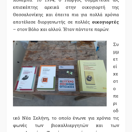
επισκέπτης αρχικά στην οικογιορτή της
Θεσσαλονίκης και έπειτα πια για πολλά χρόνια
αποτέλεσε διοργανωτής σε πολλές
οικογιορτές
– στον Βόλο και αλλού. Ήταν πάντοτε παρών.
Συ
μμ
ετ
εί
χε
στ
ο
πε
ρι
οδ
ικό Νέα Σελήνη, το οποίο ένωνε για χρόνια τις
φωνές των βιοκαλλιεργητών και των