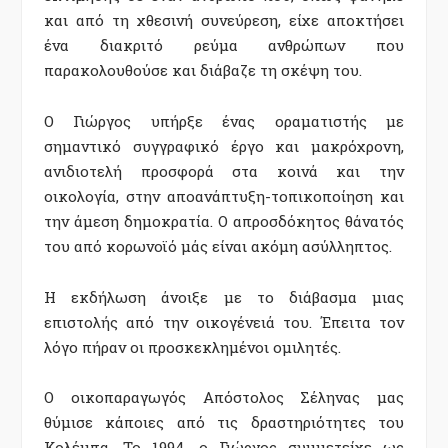
και από τη χθεσινή συνεύρεση, είχε αποκτήσει
ένα διακριτό ρεύμα ανθρώπων που
παρακολουθούσε και διάβαζε τη σκέψη του.
Ο Γιώργος υπήρξε ένας οραματιστής
με
σημαντικό συγγραφικό έργο και μακρόχρονη,
ανιδιοτελή προσφορά στα κοινά και την
οικολογία, στην αποανάπτυξη-τοπικοποίηση και
την άμεση δημοκρατία.
Ο απροσδόκητος θάνατός
του από κορωνοϊό μάς είναι ακόμη ασύλληπτος.
Η εκδήλωση άνοιξε με το διάβασμα μιας
επιστολής από την οικογένειά του. Έπειτα τον
λόγο πήραν οι προσκεκλημένοι ομιλητές.
Ο
οικοπαραγωγός
Απόστολος Σέληνας μας
θύμισε κάποιες από τις δραστηριότητες του
Κολέμπα.
Το 1994, ο Γιώργος συμμετείχε ως