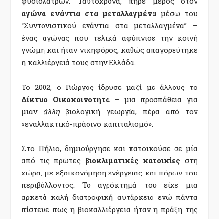
φυσιολατρών. Ταυτόχρονα, πήρε μέρος στον
αγώνα ενάντια στα μεταλλαγμένα
μέσω του
“Συντονιστικού ενάντια στα μεταλλαγμένα” –
ένας αγώνας που τελικά αφύπνισε την κοινή
γνώμη και ήταν νικηφόρος, καθώς απαγορεύτηκε
η καλλιέργειά τους στην Ελλάδα.
Το 2002, ο Γιώργος ίδρυσε μαζί με άλλους το
Δίκτυο Οικοκοινοτητα
– μια προσπάθεια για
μιαν
άλλη
βιολογική γεωργία, πέρα από τον
«εναλλακτικό-πράσινο καπιταλισμό».
Στο Πήλιο, δημιούργησε και κατοικούσε σε μία
από τις πρώτες
βιοκλιματικές κατοικίες
στη
χώρα, με εξοικονόμηση ενέργειας και πόρων του
περιβάλλοντος. Το αγρόκτημά του είχε μια
αρκετά καλή διατροφική αυτάρκεια ενώ πάντα
πίστευε πως η βιοκαλλιέργεια ήταν η πράξη της