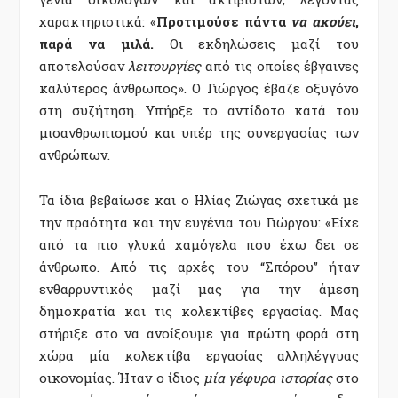
χαρακτηριστικά: «
Προτιμούσε πάντα
να ακούει
,
παρά να μιλά.
Οι εκδηλώσεις μαζί του
αποτελούσαν
λειτουργίες
από τις οποίες έβγαινες
καλύτερος άνθρωπος». Ο Γιώργος έβαζε οξυγόνο
στη συζήτηση. Υπήρξε το αντίδοτο κατά του
μισανθρωπισμού και υπέρ της συνεργασίας των
ανθρώπων.
Τα ίδια βεβαίωσε και ο
Ηλίας Ζιώγας σχετικά με
την
πραότητα και την ευγένια του Γιώργου: «Είχε
από τα πιο γλυκά χαμόγελα που έχω δει σε
άνθρωπο. Από τις αρχές του “Σπόρου” ήταν
ενθαρρυντικός μαζί μας για την άμεση
δημοκρατία και τις κολεκτίβες εργασίας. Μας
στήριξε στο να ανοίξουμε για πρώτη φορά στη
χώρα μία κολεκτίβα εργασίας αλληλέγγυας
οικονομίας. Ήταν ο ίδιος
μία γέφυρα ιστορίας
στο