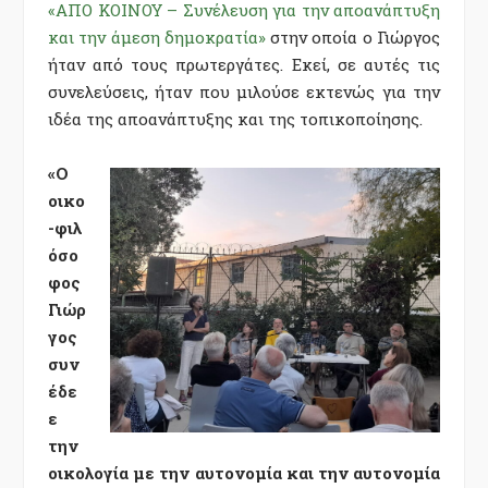
«ΑΠΟ ΚΟΙΝΟΥ – Συνέλευση για την αποανάπτυξη
και την άμεση δημοκρατία»
στην οποία ο Γιώργος
ήταν από τους πρωτεργάτες. Εκεί, σε αυτές τις
συνελεύσεις, ήταν που μιλούσε εκτενώς για την
ιδέα της αποανάπτυξης και της τοπικοποίησης.
«Ο
οικο
-φιλ
όσο
φος
Γιώρ
γος
συν
έδε
ε
την
οικολογία με την αυτονομία και την αυτονομία