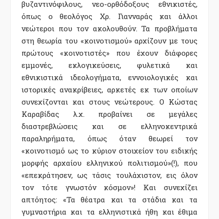
βυζαντινόφιλους, νεο-ορθόδοξους εθνικιστές,
όπως ο θεολόγος Χρ. Γιανναράς και άλλοι
νεώτεροι που τον ακολουθούν. Τα προβλήματα
στη θεωρία του «κοινοτισμού» αρχίζουν με τους
πρώτους «κοινοτιστές» που έχουν διάφορες
εμμονές, εκλογικεύσεις, φυλετικά και
εθνικιστικά ιδεολογήματα, εννοιολογικές και
ιστορικές ανακρίβειες, αρκετές εκ των οποίων
συνεχίζονται και στους νεώτερους. Ο Κώστας
Καραβίδας λ.χ. προβαίνει σε μεγάλες
διαστρεβλώσεις και σε ελληνοκεντρικά
παραληρήματα, όπως όταν θεωρεί τον
«κοινοτισμό ως το κύριον στοιχείον του ειδικής
μορφής αρχαίου ελληνικού πολιτισμού»(!), που
«επεκράτησεν, ως τάσις τουλάχιστον, εις όλον
τον τότε γνωστόν κόσμον»! Και συνεχίζει
απτόητος: «Τα θέατρα και τα στάδια και τα
γυμναστήρια και τα ελληνιστικά ήθη και έθιμα