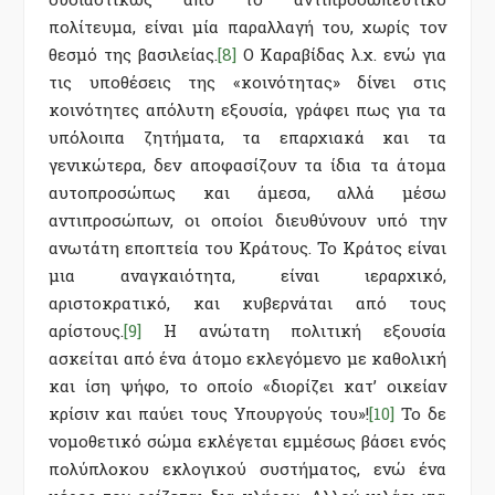
πολίτευμα, είναι μία παραλλαγή του, χωρίς τον
θεσμό της βασιλείας.
[8]
Ο Καραβίδας λ.χ. ενώ για
τις υποθέσεις της «κοινότητας» δίνει στις
κοινότητες απόλυτη εξουσία, γράφει πως για τα
υπόλοιπα ζητήματα, τα επαρχιακά και τα
γενικώτερα, δεν αποφασίζουν τα ίδια τα άτομα
αυτοπροσώπως και άμεσα, αλλά μέσω
αντιπροσώπων, οι οποίοι διευθύνουν υπό την
ανωτάτη εποπτεία του Κράτους. Το Κράτος είναι
μια αναγκαιότητα, είναι ιεραρχικό,
αριστοκρατικό, και κυβερνάται από τους
αρίστους.
[9]
Η ανώτατη πολιτική εξουσία
ασκείται από ένα άτομο εκλεγόμενο με καθολική
και ίση ψήφο, το οποίο «διορίζει κατ’ οικείαν
κρίσιν και παύει τους Υπουργούς του»!
[10]
Το δε
νομοθετικό σώμα εκλέγεται εμμέσως βάσει ενός
πολύπλοκου εκλογικού συστήματος, ενώ ένα