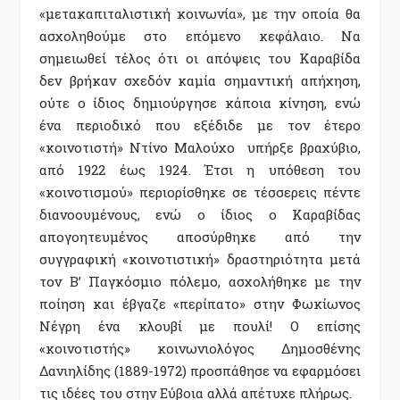
«μετακαπιταλιστική κοινωνία», με την οποία θα
ασχοληθούμε στο επόμενο κεφάλαιο. Να
σημειωθεί τέλος ότι οι απόψεις του Καραβίδα
δεν βρήκαν σχεδόν καμία σημαντική απήχηση,
ούτε ο ίδιος δημιούργησε κάποια κίνηση, ενώ
ένα περιοδικό που εξέδιδε με τον έτερο
«κοινοτιστή» Ντίνο Μαλούχο υπήρξε βραχύβιο,
από 1922 έως 1924. Έτσι η υπόθεση του
«κοινοτισμού» περιορίσθηκε σε τέσσερεις πέντε
διανοουμένους, ενώ ο ίδιος ο Καραβίδας
απογοητευμένος αποσύρθηκε από την
συγγραφική «κοινοτιστική» δραστηριότητα μετά
τον Β’ Παγκόσμιο πόλεμο, ασχολήθηκε με την
ποίηση και έβγαζε «περίπατο» στην Φωκίωνος
Νέγρη ένα κλουβί με πουλί! Ο επίσης
«κοινοτιστής» κοινωνιολόγος Δημοσθένης
Δανιηλίδης (1889-1972) προσπάθησε να εφαρμόσει
τις ιδέες του στην Εύβοια αλλά απέτυχε πλήρως.