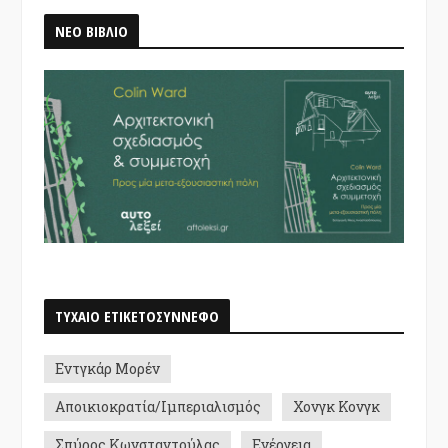
ΝΕΟ ΒΙΒΛΙΟ
ΤΥΧΑΙΟ ΕΤΙΚΕΤΟΣΥΝΝΕΦΟ
Εντγκάρ Μορέν
Αποικιοκρατία/Ιμπεριαλισμός
Χονγκ Κονγκ
Σπύρος Κωνσταντούλας
Ενέργεια