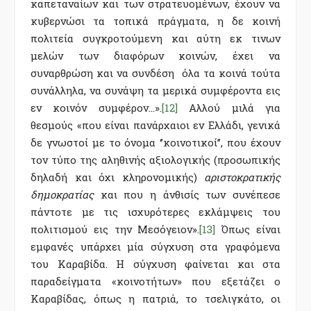
καπεταναίων και των στρατευομένων, έχουν να
κυβερνώσι τα τοπικά πράγματα, η δε κοινή
πολιτεία συγκροτούμενη και αύτη εκ τινων
μελών των διαφόρων κοινών, έχει να
συναρθρώση και να συνδέση όλα τα κοινά τούτα
συνάλληλα, να συνάψη τα μερικά συμφέροντα εις
εν κοινόν συμφέρον…».
[12]
Αλλού μιλά για
θεσμούς «που είναι πανάρχαιοι εν Ελλάδι, γενικά
δε γνωστοί με το όνομα ‘’κοινοτικοί’’, που έχουν
τον τύπο της αληθινής αξιολογικής (προσωπικής
δηλαδή και όχι κληρονομικής)
αριστοκρατικής
δημοκρατίας
και που η άνθισίς των συνέπεσε
πάντοτε με τις ισχυρότερες εκλάμψεις του
πολιτισμού εις την Μεσόγειον».
[13]
Όπως είναι
εμφανές υπάρχει μία σύγχυση στα γραφόμενα
του Καραβίδα. Η σύγχυση φαίνεται και στα
παραδείγματα «κοινοτήτων» που εξετάζει ο
Καραβίδας, όπως η πατριά, το τσελιγκάτο, οι