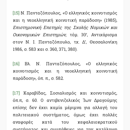
[15]
Ν. Πανταζόπουλος, «Ο ελληνικός κοινοτισμός
και η νεοελληνική κοινοτική παράδοση» (1985),
Επιστημονική Επετηρίς της Σχολής Νομικών και
Οικονομικών Επιστημών,
τόμ. ΙΘ’, Αντιχάρισμα
στον Ν. Ι. Πανταζόπουλο, τχ. Δ’, Θεσσαλονίκη
1986, σ. 583 και σ. 360, 371, 380).
[16]
Βλ. Ν. Πανταζόπουλος, «Ο ελληνικός
κοινοτισμός και η νεοελληνική κοινοτική
παράδοση», όπ. π., σ. 582.
[17]
Καραβίδας, Σοσιαλισμός και κοινοτισμός,
όπ.π, σ. 60. Ο αντιβενιζελικός Ίων Δραγούμης
επίσης δεν έχει καμία μέριμνα για αλλαγή του
πολιτειακού συστήματος, όμως έχει πολλές
αναφορές κατά του κεφαλαιοκρατικού
συστήματος και συμπάθειες για την κατάληψη