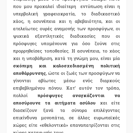
που μου προκαλεί ιδιαίτερη εντύπωση είναι η
υπερβολική γραφειοκρατία, το διαδικαστικό
χάος, η ασυνέπεια και η αβεβαιότητα, και οι
ατελείωτες ουρές αναμονής των προσφύγων, οι
ψυχικά εξαντλητικές διαδικασίες που οι
πρόσφυγες υπομένουνε για όσο ζούνε στις
προρρηθείσες τοποθεσίες. Η ασυνέπεια, το χάος
και η υποβάθμιση, κατά τη γνώμη μου, είναι μία
σκόπιμη και καλοσχεδιασμένη πολιτική
αποθάρρυνσης
, ώστε οι ζωές των προσφύγων να
γίνονται αβίωτες μέσω ενός διαρκούς
επιβεβλημένου πόνου. Κατ’ αυτόν τον τρόπο,
πολλοί
πρόσφυγες αναγκάζονται να
αποσύρουνε τα αιτήματα ασύλου
και είτε
διασχίζουν ξανά τα σύνορα επιλέγοντας
επικίνδυνα μονοπάτια, σε άλλες ευρωπαϊκές
χώρες είτε «εθελοντικά» επαναπατρίζονται στις
χώρες καταγωγής τους.