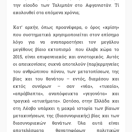
την είσοδο των Ταλιμπάν στο Αφγανιστάν. Τί
ακολουθεί στα επόμενα χρόνια;
Κατ’ αρχήν, όπως προανέφερα, ο όρος «κρίση»
που συστηματικά χρησιμοποιείται στον επίσημο
λόγο για να αναπαραστήσει τον μεγάλου
μεγέθους βίαιο εκτοπισμό που έλαβε χώρα το
2015, είναι επιφανειακός και ανιστορικός. Αυτές
οι απεικονίσεις συχνά αποτελούν (παρ)ερμηνείες
του ανθρώπινου πόνου, των μετατοπίσεων, της
βίας και του θανάτου – εντός, διαμέσου και
εκτός συνόρων – σαν «νέα», «τυχαία»,
«απρόβλεπτα», αναπόφευκτα «γεγονότα» και
τραγικά «ατυχήματα». Ωστόσο, στην Ελλάδα και
στη Λέσβο υπάρχει η μακρά ιστορία των βίαιων
μετακινήσεων, της (διασυνοριακής) βίας και των
διασυνοριακών θανάτων. Όλα αυτά είναι
αποτελέσματα θανατηφόρων πολιτικών