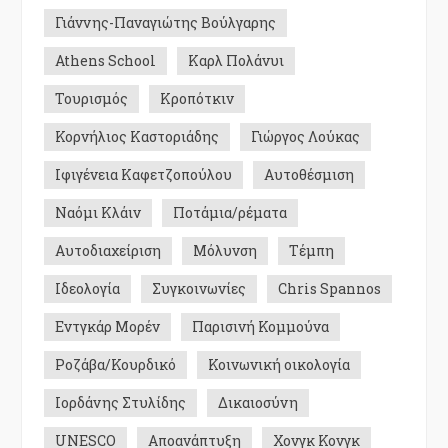
Γιάννης-Παναγιώτης Βούλγαρης
Athens School
Καρλ Πολάνυι
Τουρισμός
Κροπότκιν
Κορνήλιος Καστοριάδης
Γιώργος Λούκας
Ιφιγένεια Καφετζοπούλου
Αυτοθέσμιση
Ναόμι Κλάιν
Ποτάμια/ρέματα
Αυτοδιαχείριση
Μόλυνση
Τέμπη
Ιδεολογία
Συγκοινωνίες
Chris Spannos
Εντγκάρ Μορέν
Παρισινή Κομμούνα
Ροζάβα/Κουρδικό
Κοινωνική οικολογία
Ιορδάνης Στυλίδης
Δικαιοσύνη
UNESCO
Αποανάπτυξη
Χονγκ Κονγκ