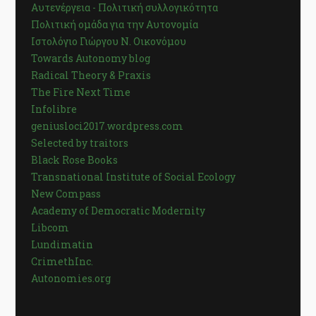
Αυτενέργεια - Πολιτική συλλογικότητα
Πολιτική ομάδα για την Αυτονομία
Ιστολόγιο Γιώργου Ν. Οικονόμου
Towards Autonomy blog
Radical Theory & Praxis
The Fire Next Time
Infolibre
geniusloci2017.wordpress.com
Selected by traitors
Black Rose Books
Transnational Institute of Social Ecology
New Compass
Academy of Democratic Modernity
Libcom
Lundimatin
CrimethInc.
Autonomies.org