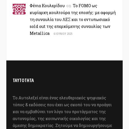
Φένια Κουλερίδου
on
Το FOMO ως
κυρίαρχη κουλτούρα της εποχής: με αφορμή
τη συναυλία του ΛΕΞ και το εντυπωσιακό
sold out της επερχόμενης συναυλίας των
Metallica
6 ΙΟΥΝΊΟΥ 2025
ΤΑΥΤΟΤΗΤΑ
Το Αυτολεξεί είναι ένας ελευθεριακός ψηφιακός
τόπος & εκδόσεις που έχει ως σκοπό του να προάγει
και να εμβαθύνει τον λόγο του προτάγματος της
αυτονομίας, της κοινωνικής οικολογίας και της
άμεσης δημοκρατίας. Ζητούμε να δημιουργήσουμε