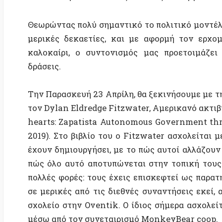
Την Παρασκευή 23 Απρίλη, θα ξεκινήσουμε με την πρ
τον Dylan Eldredge Fitzwater, Αμερικανό ακτιβιστή κ
hearts: Zapatista Autonomous Government through t
2019). Στο βιβλίο του ο Fitzwater ασχολείται με το
έχουν δημιουργήσει, με το πώς αυτοί αλλάζουν μέσ
πώς όλο αυτό αποτυπώνεται στην τοπική τους γλώσσ
πολλές φορές: τους έχεις επισκεφτεί ως παρατηρητ
σε μερικές από τις διεθνές συναντήσεις εκεί, αλλά
σχολείο στην Oventik. Ο ίδιος σήμερα ασχολείται κ
μέσω από τον συνεταιρισμό MonkeyBear coop.
Εισηγήσεις:
– Dylan Eldridge Fitzwater (ακτιβιστής, συγγραφέας)
– Μέλος από τις ομάδες αλληλεγγύης για τους Ζαπατί
– Κοινή εισήγηση του συντονισμού «ΑΥΤΟΝΟΜΙΑ-Α
Συντονισμός:
Yavor Tarinski