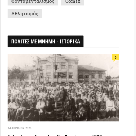
026
ομη Αποικία «Κουζμπάς» της IWW στη
ή Ένωση (1922-1926): ένα πείραμα
ίας & αλληλεγγύης που κατεστάλει
ΟΘΗΚΗ
18 ΑΠΡΙΛΊΟΥ 2026
Τα ιστορικά μνημεία είναι κοινά
αγαθά! (Βίντεο εκδήλωσης) –
Παγκόσμια Μέρα Μνημείων