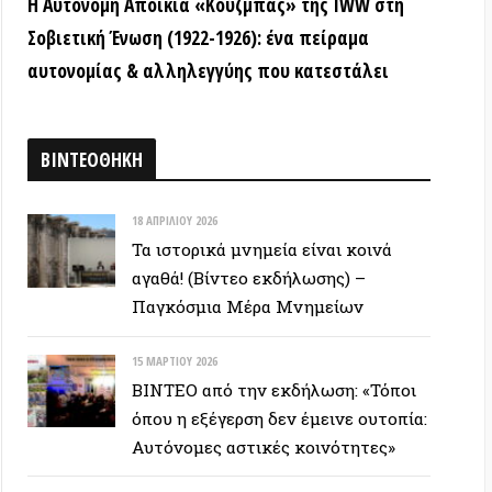
15 ΜΑΡΤΊΟΥ 2026
ΒΙΝΤΕΟ από την εκδήλωση: «Τόποι
όπου η εξέγερση δεν έμεινε ουτοπία:
Αυτόνομες αστικές κοινότητες»
12 ΦΕΒΡΟΥΑΡΊΟΥ 2026
ΒΙΝΤΕΟ: Συνέντευξη Τύπου για την
υπεράσπιση των Προσφυγικών της
Λ. Αλεξάνδρας – Αλληλεγγύη στον
απεργό πείνας
ΕΥΞΕΙΣ
28 ΙΟΥΝΊΟΥ 2026
Colin Ward: Ο σπόρος κάτω απο το
χιόνι (Autonomedia, 2001)
15 ΙΟΥΝΊΟΥ 2026