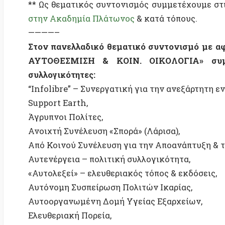
Από Κοινού Συνέλευση για την Αποανάπτυξη & την Ά
Αυτενέργεια – πολιτική συλλογικότητα,
«Αυτολεξεί» – ελευθεριακός τόπος & εκδόσεις,
Αυτόνομη Συσπείρωση Πολιτών Ικαρίας,
Αυτοοργανωμένη Δομή Υγείας Εξαρχείων,
Ελευθεριακή Πορεία,
«Εμείς» – αυτοοργανωμένη συλλογικότητα Καλαβρύτω
Κοινωνικός χώρος “Xanadu” (Ξάνθη),
Συνέλευση Υποδοχής των Ζαπατίστας στη Βέροια,
Συνέλευση Υποδοχής των Ζαπατίστας στην Εύβοια.
Βλ. επίσης:
2021: Οι Ζαπατίστας στην Ευρώπη