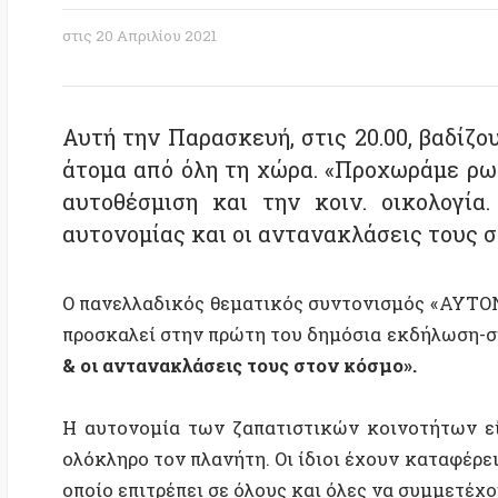
Αυτή την Παρασκευή, στις 20.00, βαδίζουμε 
άτομα από όλη τη χώρα. «Προχωράμε ρωτώντα
αυτοθέσμιση και την κοιν. οικολογία. 1ος
αυτονομίας και οι αντανακλάσεις τους στον 
Ο πανελλαδικός θεματικός συντονισμός «ΑΥΤΟΝΟΜ
προσκαλεί στην πρώτη του δημόσια εκδήλωση-συζήτη
& οι αντανακλάσεις τους στον κόσμο».
Η αυτονομία των ζαπατιστικών κοινοτήτων είναι κ
ολόκληρο τον πλανήτη. Οι ίδιοι έχουν καταφέρει να 
οποίο επιτρέπει σε όλους και όλες να συμμετέχουν εν
Θεωρώντας πολύ σημαντικό το πολιτικό μοντέλο που
μερικές δεκαετίες, και με αφορμή τον ερχομό τ
καλοκαίρι, ο συντονισμός μας προετοιμάζει μία 
δράσεις.