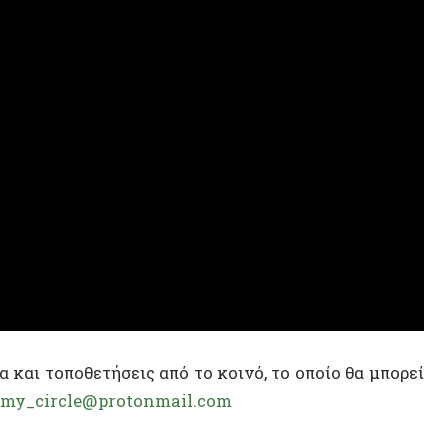
Artific
Αποικι
Γραφει
Παλαισ
τοποθετήσεις από το κοινό, το οποίο θα μπορεί
ircle@protonmail.com
Πυρηνι
Φονταμ
άσεις για την Παγκόσμια Ημέρα Γης,
22 Απρίλη
Αθλητι
ή τον ερχομό των Ζαπατίστας «ΑΥΤΟΝΟΜΙΑ-
ουν μέχρι στιγμής άτομα και οι εξής
ΠΟΛΙΤΕ
ωση και επικοινωνία,