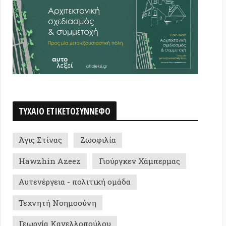
 ΕΤΙΚΕΤΟΣΥΝΝΕΦΟ
τίνας
Ζωοφιλία
in Azeez
Γιούργκεν Χάμπερμας
ργεια - πολιτική ομάδα
ή Νοημοσύνη
α Κανελλοπούλου
ική οικολογία
Δεκέμβρης '08
ια
Καζακστάν
ς Χατζηθεοδώρου
Ανατολή
Γαλλία
Παραλίες
νία
E-book