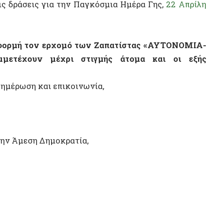
μεση Δημοκρατία,
14 ΑΠΡΙΛΊΟΥ 2
Η Αυτόν
ν, Εναλλακτική Δράση για ποιότητα ζωής,
Σοβιετικ
αυτονομ
ΒΙΝΤΕ