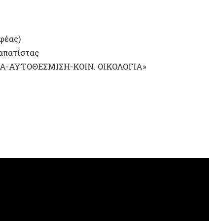
ΤΥΧΑΙΟ
Άγις Σ
Hawzh
Αυτενέ
Τεχνητ
Γεωργί
Κοινων
Εξάρχε
Ευθύμη
Μέση 
Καταλο