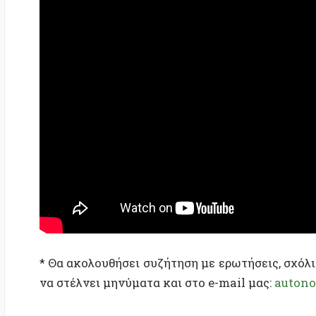
* Θα ακολουθήσει συζήτηση με ερωτήσεις, σχόλια και 
να στέλνει μηνύματα και στο e-mail μας:
autonomy_c
** Ως θεματικός συντονισμός συμμετέχουμε στις δρ
στην Ακαδημία Πλάτωνος
& κατά τόπους.
————–
Στον πανελλαδικό θεματικό συντονισμό με αφορμ
ΑΥΤΟΘΕΣΜΙΣΗ & ΚΟΙΝ. ΟΙΚΟΛΟΓΙΑ» συμμετέχ
συλλογικότητες:
“Infolibre” – Συνεργατική για την ανεξάρτητη ενημέρ
Support Earth,
Άγρυπνοι Πολίτες,
Ανοιχτή Συνέλευση «Σπορά» (Λάρισα),