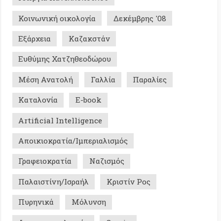
ial Intelligence
οκρατία/Ιμπεριαλισμός
οκρατία
Ναζισμός
τίνη/Ισραήλ
Κριστίν Ρος
κά
Μόλυνση
ενταλισμός
Comix
σμός
Σ ΜΕ ΜΝΗΜΗ - ΙΣΤΟΡΙΚΑ
0