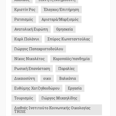
Κριστίν Ρος
Έλεγχος/Επιτήρηση
Ρατσισμός
Αριστερά/Μαρξισμός
Ανατολική Ευρώπη
Θρησκεία
Καρλ Πολάνυι
Σπύρος Κωνσταντούλας
Γιώργος Παπαχριστοδούλου
Νίκος Νικολέτος
Κορονοϊός/πανδημία
Ρωσική Επανάσταση
Παραλίες
Δικαιοσύνη
οικο
Βαλκάνια
Ευθύμης Χατζηθεοδώρου
Εργασία
Τουρισμός
Γιώργος Μιχαηλίδης
Διεθνές Ινστιτούτο Κοινωνικής Οικολογίας
TRISE