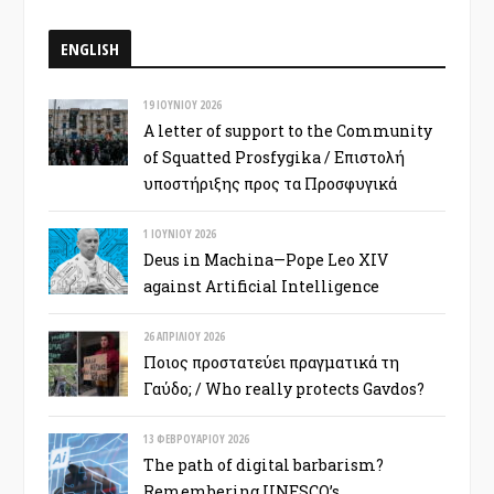
ENGLISH
19 ΙΟΥΝΊΟΥ 2026
A letter of support to the Community
of Squatted Prosfygika / Επιστολή
υποστήριξης προς τα Προσφυγικά
1 ΙΟΥΝΊΟΥ 2026
Deus in Machina—Pope Leo XIV
against Artificial Intelligence
26 ΑΠΡΙΛΊΟΥ 2026
Ποιος προστατεύει πραγματικά τη
Γαύδο; / Who really protects Gavdos?
13 ΦΕΒΡΟΥΑΡΊΟΥ 2026
The path of digital barbarism?
Remembering UNESCO’s