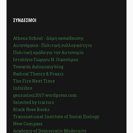
ΣΥΝΔΕΣΜΟΙ
Athens School - Δόμη εκπαίδευσης
Αυτενέργεια - Πολιτική συλλογικότητα
Πολιτική ομάδα για την Αυτονομία
Ιστολόγιο Γιώργου Ν. Οικονόμου
Towards Autonomy blog
Radical Theory & Praxis
The Fire Next Time
Infolibre
geniusloci2017.wordpress.com
Selected by traitors
Black Rose Books
Transnational Institute of Social Ecology
New Compass
Academy of Democratic Modernity