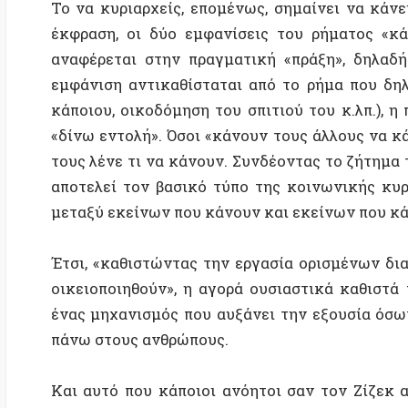
μεταξύ εκείνων που κάνουν και εκείνων που κάνουν 
Έτσι, «καθιστώντας την εργασία ορισμένων διαθέσι
οικειοποιηθούν», η αγορά ουσιαστικά καθιστά τους
ένας μηχανισμός που αυξάνει την εξουσία όσων έχο
πάνω στους ανθρώπους.
Και αυτό που κάποιοι ανόητοι σαν τον Ζίζεκ αρνούν
άνετοι μισθοί και οι κοινωνικές τους θέσεις τους απ
να φέρει ελευθερία σε όλους, η
καπιταλιστική νεωτε
μια καταστροφική αντίληψη χειραφέτησης, στην οπο
οποία ανέκαθεν χαρακτήριζε τις άρχουσες τάξεις, 
κατάργησης της κοινωνικής κυριαρχίας. Και υπο
φαντασία, αυτή η αντίληψη είναι επίσης ένας από
καταστροφής. Αυτός είναι ο λόγος για τον οποίο το «
από το «κοινωνικό ζήτημα»: «Τέλος του κόσμου, τέλος 
Επειδή, στην πραγματικότητα, αυτή η επιδίωξη της