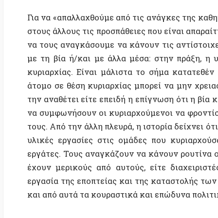
την αναθέτει είτε επειδή η επίγνωση ότι η βία κρέμε
να συμφωνήσουν οι κυριαρχούμενοι να φροντίσουν γ
τους. Από την άλλη πλευρά, η ιστορία δείχνει ότι οι 
υλικές εργασίες στις ομάδες που κυριαρχούσαν, εί
εργάτες. Τους αναγκάζουν να κάνουν ρουτίνα οικιακ
έχουν μερικούς από αυτούς, είτε διαχειριστές, ε
εργασία της εποπτείας και της καταστολής των υφισ
και από αυτά τα κουραστικά και επώδυνα πολιτικά κα
Το να κυριαρχείς, επομένως, σημαίνει να κάνεις τ
έκφραση, οι δύο εμφανίσεις του ρήματος «κάνω» 
αναφέρεται στην πραγματική «πράξη», δηλαδή σε μ
εμφάνιση αντικαθίσταται από το ρήμα που δηλώνει
κάποιου, οικοδόμηση του σπιτιού του κ.λπ.), η πρώ
«δίνω εντολή». Όσοι «κάνουν τους άλλους να κάνουν
τους λένε τι να κάνουν. Συνδέοντας το ζήτημα της ε
αποτελεί τον βασικό τύπο της κοινωνικής κυριαρχί