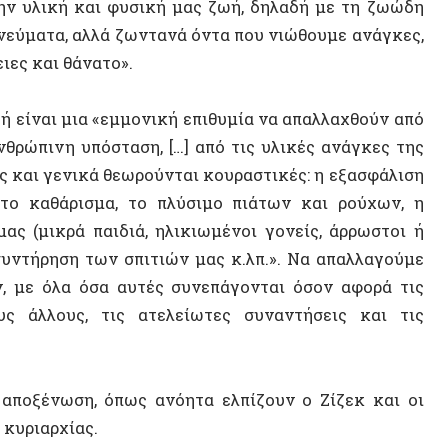
νη υπόσταση, […] από τις υλικές ανάγκες της
ι γενικά θεωρούνται κουραστικές: η εξασφάλιση
αθάρισμα, το πλύσιμο πιάτων και ρούχων, η
ρά παιδιά, ηλικιωμένοι γονείς, άρρωστοι ή
ήρηση των σπιτιών μας κ.λπ.». Να απαλλαγούμε
όλα όσα αυτές συνεπάγονται όσον αφορά τις
ους, τις ατελείωτες συναντήσεις και τις
ΝΕΟ ΒΙ
ένωση, όπως ανόητα ελπίζουν ο Ζίζεκ και οι
αρχίας.
ής ζωής, ο μόνος τρόπος είναι να μεταθέσουμε
 για την ικανοποίηση των αναγκών μας, δηλαδή
ασίες. Αυτό σημαίνει να τους εξαναγκάσουμε,
ή απελευθέρωση έρχεται μέσω της κοινωνικής
πιο αξιόπιστο από τη σωματική βία. Γιατί ένα
ΤΥΧΑΙΟ
τέ να καταφύγει το ίδιο στη βία, είτε επειδή