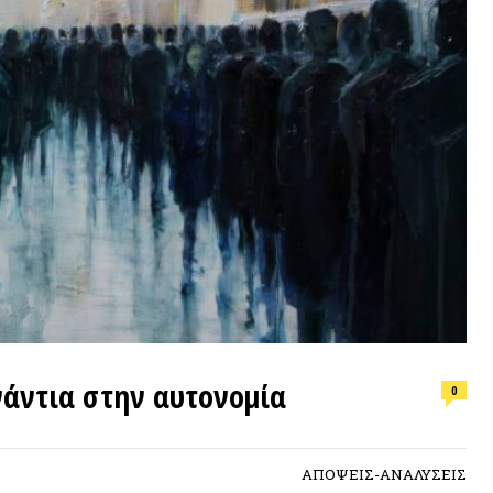
ΕΠΙΛΟΓ
ια στην αυτονομία
0
Φωτιά, ν
συνθήκε
ΑΠΟΨΕΙΣ-ΑΝΑΛΥΣΕΙΣ
ΠΡΟΣΦ
as Casaux στο
Social Ecology and
ματα που χρησιμοποιούνται στο παρόν