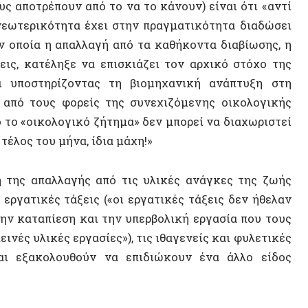
τικές τάξεις («οι εργατικές τάξεις δεν ήθελαν
ταπίεση και την υπερβολική εργασία που τους
14 ΑΠΡΙΛΊΟΥ 2
 υλικές εργασίες»
), τις ιθαγενείς και φυλετικές
Η Αυτόν
ξακολουθούν να επιδιώκουν ένα άλλο είδος
Σοβιετικ
αυτονομ
ει απαλλαγή από τα καθήκοντα της καθημερινής
ς εκ τούτου, σε όλη την ιστορία, αυτοί οι
ΒΙΝΤΕ
 κοινών αγαθών και του δικαιώματος στη γη»,
κών για την ελευθερία», που «μαρτυρούν την
 από την «αναγκαιότητα»».»
άμε για αυτονομία. Αλλά δεν πρόκειται απλώς
ι η ετυμολογία. Υπό αυτή την νομικοπολιτική
η των δικών μας αναγκών». Το να μιλάμε για
ν πραγματικότητα ότι θέλουμε να ανακτήσουμε
συνδεθούμε με τις πρακτικές διαβίωσης που
 στη Δύση, ιδιαίτερα των αγροτών, μέχρι τα