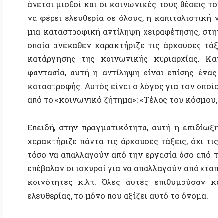
χαρακτήριζε πάντα τις άρχουσες τάξεις, όχι τις εργα
τόσο να απαλλαγούν από την εργασία όσο από την κα
επέβαλαν οι ισχυροί για να απαλλαγούν από «ταπεινές
κοινότητες κ.λπ. Όλες αυτές επιθυμούσαν και ε
ελευθερίας, το μόνο που αξίζει αυτό το όνομα.
«Για τις εργατικές τάξεις, η χειραφέτηση δεν σημαίν
ζωής, αλλά κατάργηση των σχέσεων κυριαρχίας. Ω
«επαναλαμβανόμενοι αγώνες για την υπεράσπιση των
αυτές οι «προσπάθειες αναζήτησης αλλού των συνθη
επιθυμία να ζήσουν χωρίς αφέντη, όχι να απαλλαγούν
«Για να ονομάσουμε αυτήν την ελευθερία, συχνά μιλ
για «θέσπιση των δικών μας νόμων», όπως υποδηλώνε
έννοια, υπάρχει πλέον μια υλική σημασία: «κάλυψ
επισιτιστική ή ενεργειακή αυτονομία σημαίνει στη
τον έλεγχο των συνθηκών διαβίωσής μας, να επανα
χαρακτήριζαν τον τρόπο ζωής των εργατικών τάξεων