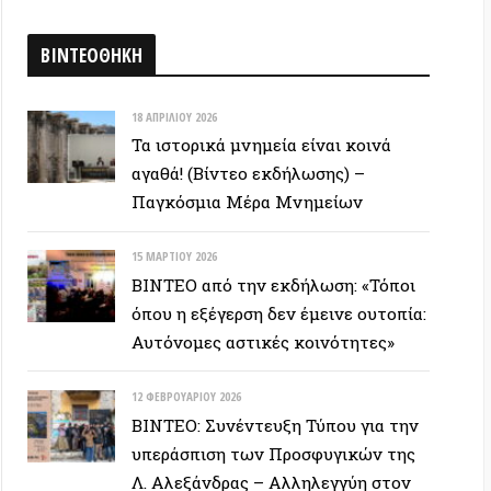
12 ΦΕΒΡΟΥΑΡΊΟΥ 2026
ΒΙΝΤΕΟ: Συνέντευξη Τύπου για την
υπεράσπιση των Προσφυγικών της
Λ. Αλεξάνδρας – Αλληλεγγύη στον
απεργό πείνας
ΕΥΞΕΙΣ
28 ΙΟΥΝΊΟΥ 2026
Colin Ward: Ο σπόρος κάτω απο το
χιόνι (Autonomedia, 2001)
15 ΙΟΥΝΊΟΥ 2026
Συνέντευξη Zygmunt Bauman: Η
ρευστή νεωτερικότητα
(Autonomedia, 2001)