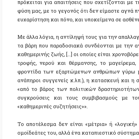
τα βάρη που παραδοσιακά συνδέονται με την ανθρώπι
καθημερινής ζωής, […] οι οποίες είναι χρονοβόρες κα
τροφής, νερού και θέρμανσης, το μαγείρεμα, το κ
φροντίδα των εξαρτώμενων ανθρώπων γύρω μας (μικ
ανάπηροι συγγενείς κ.λπ.), η κατασκευή και η συντ
«από το βάρος των πολιτικών δραστηριοτήτων, με 
συγκρούσεις και τους συμβιβασμούς με τους άλλ
«καθημερινές συζητήσεις»».
Το αποτέλεσμα δεν είναι «μέτρια» ή «λογική» αποξ
ομοϊδεάτες του, αλλά ένα καταπιεστικό σύστημα κυρι
Για να «απαλλαχθούμε από τις ανάγκες της καθημεριν
στους άλλους τις προσπάθειες που είναι απαραίτητες
να τους αναγκάσουμε να κάνουν τις αντίστοιχες εργ
με τη βία ή/και με άλλα μέσα: στην πράξη, η υλικ
κυριαρχίας. Είναι μάλιστα το σήμα κατατεθέν της, 
άτομο σε θέση κυριαρχίας μπορεί να μην χρειαστεί πο