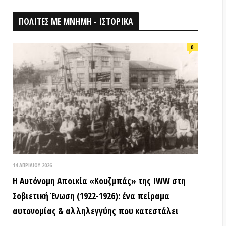
026
ομη Αποικία «Κουζμπάς» της IWW στη
ή Ένωση (1922-1926): ένα πείραμα
ίας & αλληλεγγύης που κατεστάλει
ΟΘΗΚΗ
18 ΑΠΡΙΛΊΟΥ 2026
Τα ιστορικά μνημεία είναι κοινά
αγαθά! (Βίντεο εκδήλωσης) –
Παγκόσμια Μέρα Μνημείων
15 ΜΑΡΤΊΟΥ 2026
ΒΙΝΤΕΟ από την εκδήλωση: «Τόποι
όπου η εξέγερση δεν έμεινε ουτοπία:
Αυτόνομες αστικές κοινότητες»