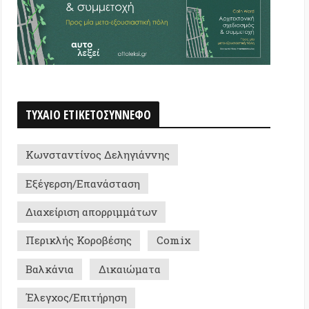
ντίνος Δεληγιάννης
ση/Επανάσταση
ριση απορριμμάτων
ής Κοροβέσης
Comix
ια
Δικαιώματα
ς/Επιτήρηση
οκρατία/Ιμπεριαλισμός
Θέαμα
skepticism
Πόλεμος
χνία
Ψυχολογία
Συρία
in Azeez
Αντώνης Χ.
ήφισμα
Εξορύξεις
Διάστημα