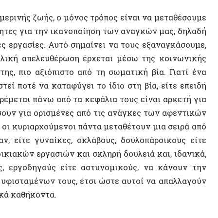
ται πάνω από τα κεφάλια τους είναι αρκετή για
Κωνστα
ια ορισμένες από τις ανάγκες των αφεντικών
κυριαρχούμενοι πάντα μεταθέτουν μια σειρά από
Εξέγερ
τε γυναίκες, σκλάβους, δουλοπάροικους είτε
Διαχεί
ών εργασιών και σκληρή δουλειά και, ιδανικά,
ργοδηγούς είτε αστυνομικούς, να κάνουν την
Περικλ
ταμένων τους, έτσι ώστε αυτοί να απαλλαγούν
Βαλκάν
θήκοντα.
Έλεγχο
ους άλλους να κάνουν πράγματα. Σε αυτήν την
Αποικι
δεν έχουν την ίδια σημασία. Ενώ η δεύτερη
ια σωματική δραστηριότητα (γενικά, αυτή η
Techno
 την εν λόγω πρακτική: πλύσιμο των ρούχων
Λογοτε
τη είναι στην πραγματικότητα συνώνυμη με το
» πράγματα δεν κάνουν τίποτα οι ίδιοι. Απλώς
Hawzh
ντολής με αυτό της εκτέλεσης, αυτή η έκφραση
Δημοψ
ας, η οποία βασίζεται πάντα στον διαχωρισμό