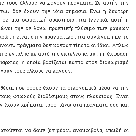
τους άλλους να κάνουν.
Ρωσική
Κλιματ
μη σε όσους έχουν τα οικονομικά μέσα να την
Δημήτρ
 φτωχούς διαθέσιμους στους πλούσιους. Είναι
υν χρήματα, τόσο πάνω στα πράγματα όσο και
Κωστής
Μακεδ
ται να δουν (εν μέρει, αναμφίβολα, επειδή οι
οτρέπουν από το να το κάνουν) είναι ότι «αντί
ρικότητα έχει στην πραγματικότητα διαδώσει
ΠΟΛΙΤΕ
ία η απαλλαγή από τα καθήκοντα διαβίωσης, η
κατέληξε να επισκιάζει τον αρχικό στόχο της
στηρίζοντας τη βιομηχανική ανάπτυξη στη
 τους φορείς της συνεχιζόμενης οικολογικής
οικολογικό ζήτημα» δεν μπορεί να διαχωριστεί
του μήνα, ίδια μάχη!»
 απαλλαγής από τις υλικές ανάγκες της ζωής