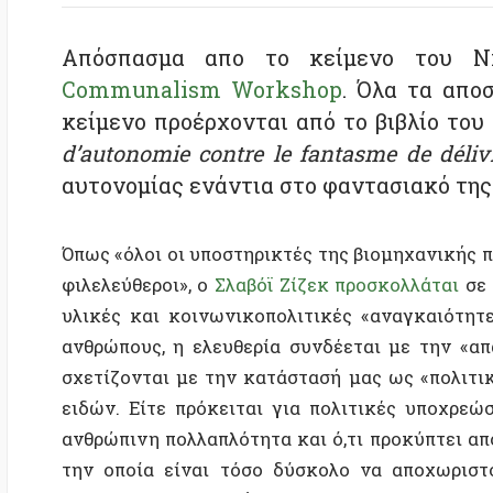
κείμενο προέρχονται από το βιβλίο του Auré
d’autonomie contre le fantasme de délivranc
αυτονομίας ενάντια στο φαντασιακό της απαλλ
Όπως «όλοι οι υποστηρικτές της βιομηχανικής προόδου,
φιλελεύθεροι», ο
Σλαβόϊ Ζίζεκ προσκολλάται
σε μια α
υλικές και κοινωνικοπολιτικές «αναγκαιότητες» τ
ανθρώπους, η ελευθερία συνδέεται με την «απαλλ
σχετίζονται με την κατάστασή μας ως «πολιτικά ζώα
ειδών. Είτε πρόκειται για πολιτικές υποχρεώσεις 
ανθρώπινη πολλαπλότητα και ό,τι προκύπτει από αυτ
την οποία είναι τόσο δύσκολο να αποχωριστούμε,
πρόκειται για απαιτήσεις που σχετίζονται με την υ
φύση μας, με το γεγονός ότι δεν είμαστε αγνά πνεύμ
ευχαρίστηση και πόνο, και υποκείμενα σε ασθένειες κ
Με άλλα λόγια, η αντίληψή τους για την απαλλαγή είν