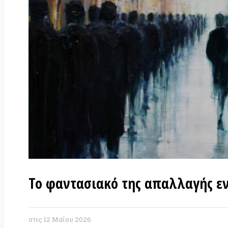
Το φαντασιακό της απαλλαγής ενάντ
στις
12 Μαΐου 2026
Απόσπασμα απο το κείμενο του Nicol
Communalism Workshop
. Όλα τα αποσπάσ