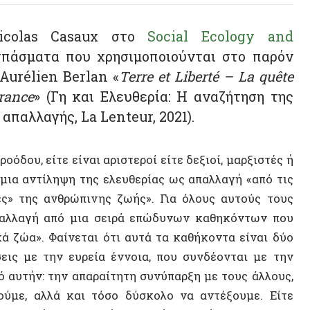
lien Berlan «
Terre et Liberté – La quête
e
» (Γη και Ελευθερία: Η αναζήτηση της
αγής, La Lenteur, 2021).
 είτε είναι αριστεροί είτε δεξιοί, μαρξιστές ή
ντίληψη της ελευθερίας ως απαλλαγή «από τις
ης ανθρώπινης ζωής». Για όλους αυτούς τους
αγή από μια σειρά επώδυνων καθηκόντων που
». Φαίνεται ότι αυτά τα καθήκοντα είναι δύο
με την ευρεία έννοια, που συνδέονται με την
ήν: την απαραίτητη συνύπαρξη με τους άλλους,
 αλλά και τόσο δύσκολο να αντέξουμε. Είτε
λική και φυσική μας ζωή, δηλαδή με τη ζωώδη
ατα, αλλά ζωντανά όντα που νιώθουμε ανάγκες,
αι θάνατο».
αι μια «εμμονική επιθυμία να απαλλαχθούν από