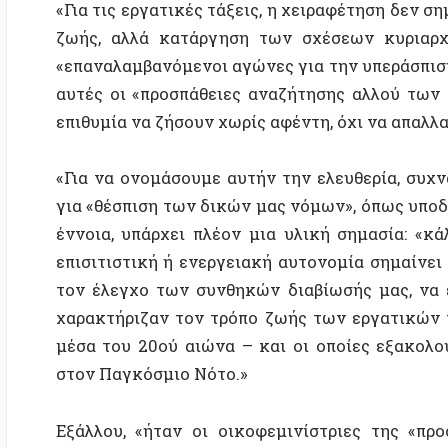
μέσα του 20ού αιώνα – και οι οποίες εξακολουθού
στον Παγκόσμιο Νότο.»
Εξάλλου,
«ήταν οι οικοφεμινίστριες της «προοπτι
ολοκληρωμένη αντίληψη της ελευθερίας ως αυτον
επιβίωσης (την τοπική παραγωγή αγαθών που προο
εκείνων που τα παράγουν, σε αντίθεση με τη βιομη
ρήξη με την επιθυμία για απαλλαγή, η οποία οδηγ
γυναίκες ή τους σκλάβους να κάνουν ό,τι θέλουμε 
ίδιοι.»
Για αυτές τις οικοφεμινίστριες:
«Η χειραφέτηση των γυναικών δεν συνίσταται στην 
της απαλλαγής ως «υπερβατικής αναγκαιότητας». Όχ
μια πράξη πνευματικής υποταγής (ακολουθώντας 
ιδεολογία, ισχυριζόμενη ότι υψώνεται πάνω από 