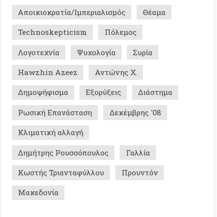
 Επανάσταση
Δεκέμβρης '08
ική αλλαγή
ης Ρουσσόπουλος
Γαλλία
 Τριανταφύλλου
Προυντόν
ονία
Σ ΜΕ ΜΝΗΜΗ - ΙΣΤΟΡΙΚΑ
0