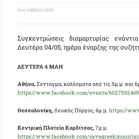
Συγκεντρώσεις διαμαρτυρίας ενάντια στ
Δευτέρα 04/05, ημέρα έναρξης της συζήτησής 
ΔΕΥΤΕΡΑ 4 ΜΑΗ
Αθήνα,
Σύνταγμα, καλέσματα από τις 5μ.μ. και 6μ.μ.
https://www.facebook.com/events/602759246981392
Θεσσαλονίκη,
Λευκός Πύργος, 6μ.μ.
https://www.fac
Κεντρική Πλατεία Καρδίτσας,
7μ.μ.
https://www.facebook.com/savegreekmountains/ph
/?type=3&theater
Τηρούμε τα προβλεπόμενα μέτρα ασφαλείας (μάσκες 
μπορούμε τα αποφύγουμε- αποστάσεις ασφαλείας).
Κ
event, προσωπικά μηνύματα, αφισάκια, ποσταρίσματ