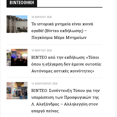
ΒΙΝΤΕΟ: Συνέντευξη Τύπου για την
υπεράσπιση των Προσφυγικών της
Λ. Αλεξάνδρας – Αλληλεγγύη στον
απεργό πείνας
ΕΥΞΕΙΣ
28 ΙΟΥΝΊΟΥ 2026
Colin Ward: Ο σπόρος κάτω απο το
χιόνι (Autonomedia, 2001)
15 ΙΟΥΝΊΟΥ 2026
Συνέντευξη Zygmunt Bauman: Η
ρευστή νεωτερικότητα
(Autonomedia, 2001)
26 ΜΑΪ́ΟΥ 2026