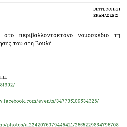
ο περιβαλλοντοκτόνο νομοσχέδιο τη
του στη Βουλή.
/
ebook.com/events/347735109534326/
otos/a.2242076079445421/2655229834796708
αν μπούμε σε μέσα μαζικής μεταφοράς- αν δεν
αλούμε κόσμο με κάθε μέσο (προσκλήσεις στο
α).
Είναι δύσκολη η συγκυρία, αλλά και πολύ