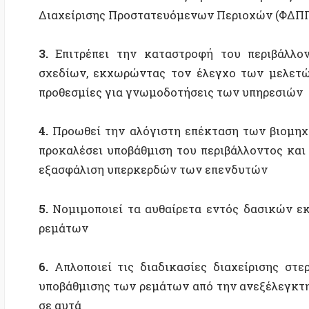
4.
Προωθεί την αλόγιστη επέκταση των βιομηχανικώ
προκαλέσει υποβάθμιση του περιβάλλοντος και οικ
εξασφάλιση υπερκερδών των επενδυτών
5.
Νομιμοποιεί τα αυθαίρετα εντός δασικών εκτάσε
ρεμάτων
6.
Απλοποιεί τις διαδικασίες διαχείρισης στερεών
υποβάθμισης των ρεμάτων από την ανεξέλεγκτη διά
σε αυτά
7.
Παραβιάζει Συνταγματικές διατάξεις, Ευρωπαϊκές ο
Η τρέχουσα οικουμενική κρίση υποδεικνύει την άμεσ
περιβάλλοντος: Πρέπει να φροντίσουμε για τη διατή
περιβάλλοντος, κι όχι να επιτρέπουμε στις κυβερ
εφήμερων οικονομικών συμφερόντων. Το πολυνομ
Νομοθεσίας» κινείται σαφώς στη δεύτερη κατεύθυνση