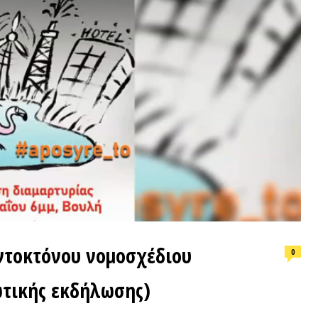
ΕΠΙΛΟΓ
τόνου νομοσχέδιου
0
Φωτιά, ν
ής εκδήλωσης)
συνθήκε
ΒΙΝΤΕΟΘΗΚΗ
ΠΡΟΣΦ
ΕΚΔΗΛΩΣΕΙΣ