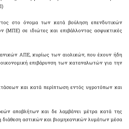
ν ΑΠΕ, κυρίως των αιολικών, που έχουν ήδη
ονομική επιβάρυνση των καταναλωτών για την
Δεκέμβ
Γραφει
ων και κατά περίπτωση εντός υγροτόπων και
Άγις Σ
Hanna
 αποβλήτων και δε λαμβάνει μέτρα κατά της
Βίκυ Ι
θεση αστικών και βιομηχανικών λυμάτων μέσα
Σπύρος
Δικαιώ
δηγίες και Διεθνείς συμβάσεις
Αντιση
η ανάγκη αλλαγής πλεύσης στη διαχείριση του
Ιορδάν
ρηση, την προστασία και την αποκατάσταση του
CLR J
νήσεις να θυσιάζουν το περιβάλλον στο βωμό
Ευθύμη
οσχέδιο «Εκσυγχρονισμός Περιβαλλοντικής
.