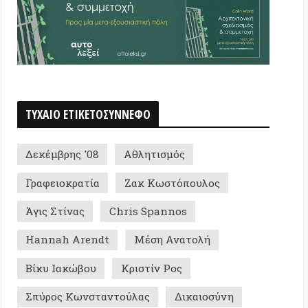
ρης '08
Αθλητισμός
οκρατία
Ζακ Κωστόπουλος
τίνας
Chris Spannos
h Arendt
Μέση Ανατολή
ακώβου
Κριστίν Ρος
 Κωνσταντούλας
Δικαιοσύνη
ματα
Τολστόι
Editorial
μιτισμός
Πλημμύρες
ης Στυλίδης
Περικλής Κοροβέσης
ames
Εθνικισμός/Ακροδεξιά
ς Χατζηθεοδώρου