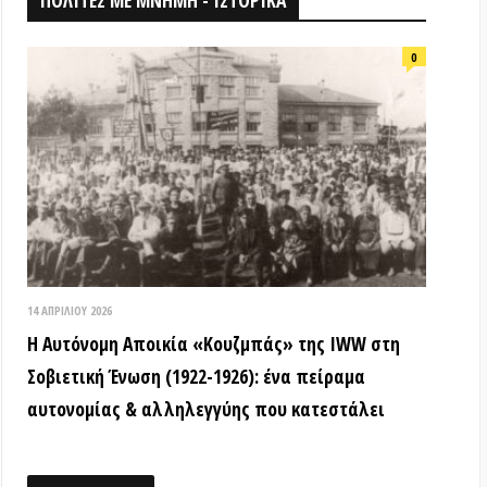
026
ομη Αποικία «Κουζμπάς» της IWW στη
ή Ένωση (1922-1926): ένα πείραμα
ίας & αλληλεγγύης που κατεστάλει
ΟΘΗΚΗ
18 ΑΠΡΙΛΊΟΥ 2026
Τα ιστορικά μνημεία είναι κοινά
αγαθά! (Βίντεο εκδήλωσης) –
Παγκόσμια Μέρα Μνημείων
15 ΜΑΡΤΊΟΥ 2026
ΒΙΝΤΕΟ από την εκδήλωση: «Τόποι
όπου η εξέγερση δεν έμεινε ουτοπία:
Αυτόνομες αστικές κοινότητες»
12 ΦΕΒΡΟΥΑΡΊΟΥ 2026