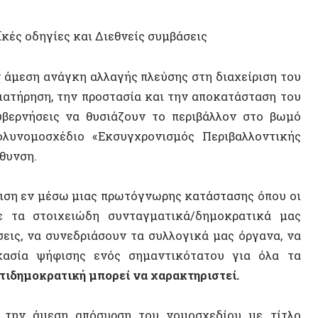
Athens
Δημήτρ
ν μέσω μιας πρωτόγνωρης κατάστασης όπου οι
στοιχειώδη συνταγματικά/δημοκρατικά μας
Δημήτρ
να συνεδριάσουν τα συλλογικά μας όργανα, να
Καταλή
 ψήφισης ενός σημαντικότατου για όλα τα
κρατική μπορεί να χαρακτηριστεί.
 άμεση απόσυρση του νομοσχεδίου με τίτλο
ΠΟΛΙΤΕ
σύνολό του.
 συζήτηση που οργανώθηκε στις 30/4 με τίτλο
Ένα fast track νομοσχέδιο
από την πολιτική
υ κινήματος για την άμεση απόσυρσή
εδίου: