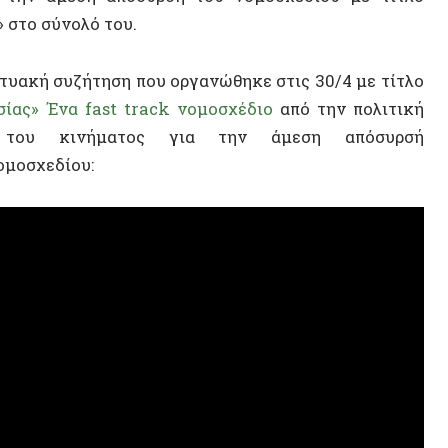
14 ΑΠΡΙΛΊΟΥ 2
Η Αυτόν
Σοβιετικ
αυτονομ
ΒΙΝΤΕ