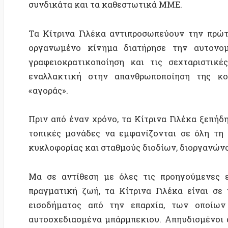
εναλλακτική στην απανθρωποποίηση της κοινωνί
«αγοράς».
Πριν από έναν χρόνο, τα Κίτρινα Γιλέκα ξεπήδησαν 
τοπικές μονάδες να εμφανίζονται σε όλη τη Γαλλί
κυκλοφορίας και σταθμούς διοδίων, διοργανώνοντας κ
Μα σε αντίθεση με όλες τις προηγούμενες εξεγέρ
πραγματική ζωή, τα Κίτρινα Γιλέκα είναι σε μεγά
εισοδήματος από την επαρχία, των οποίων το χ
αυτοσχεδιασμένα μπάρμπεκιου. Απηυδισμένοι από τα
Κίτρινα Γιλέκα ενστικτωδώς απέρριψαν την εργ
«αντιπροσωπευτικούς» θεσμούς –συμπεριλαμβ
συνδικαλιστικών γραφειοκρατιών και των ΜΜΕ. Συνε
το εσωτερικό του δικού τους κινήματος, και ακό
ομοσπονδίες και να διαπραγματεύονται με άλλα κοιν
Από την πρώτη στιγμή, οι ανεπίσημες, μη-βία