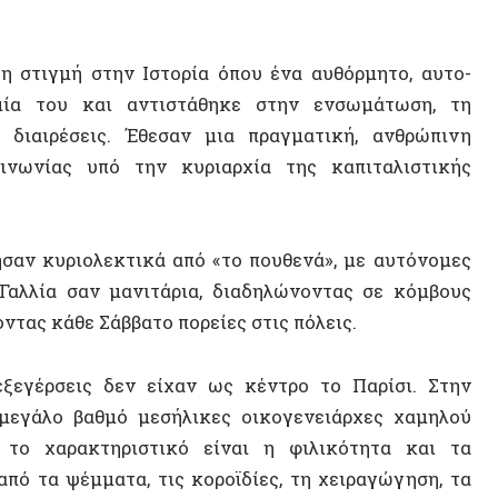
ας υπό την κυριαρχία της καπιταλιστικής
κυριολεκτικά από «το πουθενά», με αυτόνομες
α σαν μανιτάρια, διαδηλώνοντας σε κόμβους
άθε Σάββατο πορείες στις πόλεις.
ΝΕΟ ΒΙ
σεις δεν είχαν ως κέντρο το Παρίσι. Στην
λο βαθμό μεσήλικες οικογενειάρχες χαμηλού
αρακτηριστικό είναι η φιλικότητα και τα
 ψέμματα, τις κοροϊδίες, τη χειραγώγηση, τα
αλειοποίησή τους από τους διεφθαρμένους
ανομένων των πολιτικών κομμάτων, των
ιδητά απέφυγαν τους «ηγέτες», ακόμη και από
μη τώρα σταδιακά μαθαίνουν να δημιουργούν
ωνικά κινήματα.
ΤΥΧΑΙΟ
ιες συγκεντρώσεις των Κίτρινων Γιλέκων