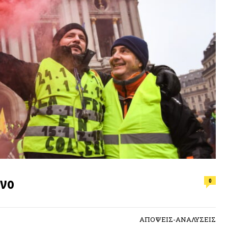
ΕΠΙΛΟΓ
0
Φωτιά, ν
συνθήκε
ΑΠΟΨΕΙΣ-ΑΝΑΛΥΣΕΙΣ
ΠΡΟΣΦ
ι η 52η εβδομάδα (1 χρόνος) από το
κων. Παράλληλα, από χτες έως και την