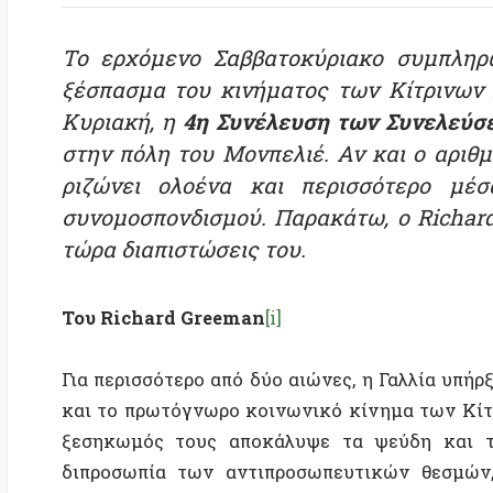
Κυριακή, η
4η Συνέλευση των Συνελεύσεων
τ
στην πόλη του Μονπελιέ. Αν και ο αριθμός τ
ριζώνει ολοένα και περισσότερο μέσα α
συνομοσπονδισμού. Παρακάτω, ο
Richard Gre
τώρα διαπιστώσεις του.
Του Richard Greeman
[i]
Για περισσότερο από δύο αιώνες, η Γαλλία υπήρξε τ
και το πρωτόγνωρο κοινωνικό κίνημα των Κίτρινων 
ξεσηκωμός τους αποκάλυψε τα ψεύδη και τη βία
διπροσωπία των αντιπροσωπευτικών θεσμών, όπως
συνδικάτα και τα καθεστωτικά ΜΜΕ.
Τα Κίτρινα Γιλέκα αντιπροσωπεύουν την πρώτη στι
οργανωμένο κίνημα διατήρησε την αυτονομία τ
γραφειοκρατικοποίηση και τις σεχταριστικές δια