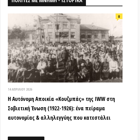
026
ομη Αποικία «Κουζμπάς» της IWW στη
ή Ένωση (1922-1926): ένα πείραμα
ίας & αλληλεγγύης που κατεστάλει
ΟΘΗΚΗ
18 ΑΠΡΙΛΊΟΥ 2026
Τα ιστορικά μνημεία είναι κοινά
αγαθά! (Βίντεο εκδήλωσης) –
Παγκόσμια Μέρα Μνημείων
15 ΜΑΡΤΊΟΥ 2026
ΒΙΝΤΕΟ από την εκδήλωση: «Τόποι
όπου η εξέγερση δεν έμεινε ουτοπία:
Αυτόνομες αστικές κοινότητες»
12 ΦΕΒΡΟΥΑΡΊΟΥ 2026