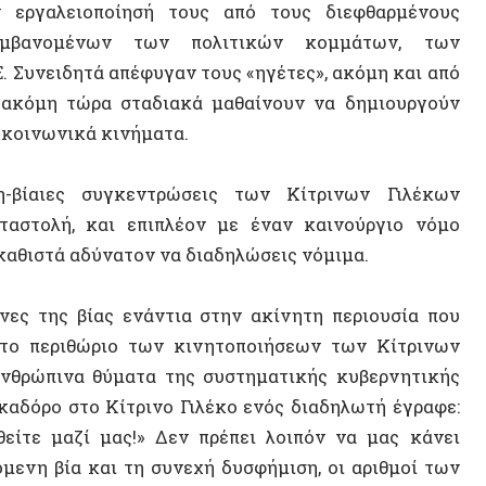
λή, και επιπλέον με έναν καινούργιο νόμο
Κωνστα
τά αδύνατον να διαδηλώσεις νόμιμα.
Ευθύμη
ς βίας ενάντια στην ακίνητη περιουσία που
Μιχάλη
ριθώριο των κινητοποιήσεων των Κίτρινων
ώπινα θύματα της συστηματικής κυβερνητικής
Techno
ο στο Κίτρινο Γιλέκο ενός διαδηλωτή έγραφε:
Φεμινι
 μαζί μας!» Δεν πρέπει λοιπόν να μας κάνει
ία και τη συνεχή δυσφήμιση, οι αριθμοί των
Ιφιγέν
 μα ακόμη βρίσκονται στους δρόμους και το
Αποαπο
Αστυν
ν Μακρόν; Είμαστε εδώ!»
Σπύρος
Νίκος 
νοια. Αν και όταν οι υπόλοιπες καταπιεζόμενες
 εργάτες, οι οικολόγοι, οι Βορειο-Αφρικανοί
Ντελέ
 εκπαιδευτικές «μεταρρυθμίσεις» του Μακρόν–