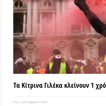
Τα Κίτρινα Γιλέκα κλείνουν 1 χρόνο
στις
2 Νοεμβρίου 2019
Το ερχόμενο Σαββατοκύριακο συμπληρώνετα
ξέσπασμα του κινήματος των Κίτρινων Γιλέ