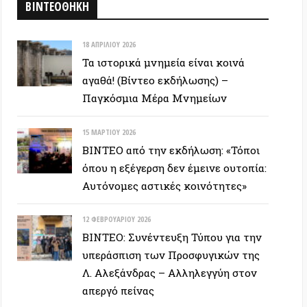
ΒΙΝΤΕΟ: Συνέντευξη Τύπου για την
υπεράσπιση των Προσφυγικών της
Λ. Αλεξάνδρας – Αλληλεγγύη στον
απεργό πείνας
ΕΥΞΕΙΣ
28 ΙΟΥΝΊΟΥ 2026
Colin Ward: Ο σπόρος κάτω απο το
χιόνι (Autonomedia, 2001)
15 ΙΟΥΝΊΟΥ 2026
Συνέντευξη Zygmunt Bauman: Η
ρευστή νεωτερικότητα
(Autonomedia, 2001)
26 ΜΑΪ́ΟΥ 2026