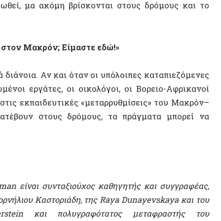
CLR J
βουν στους δρόμους, τα πράγματα μπορεί να
Κορνήλ
Τέμπη
Καρλ Π
ίναι συνταξιούχος καθηγητής και συγγραφέας,
ου Καστοριάδη, της Raya Dunayevskaya και του
in και πολυγραφότατος μεταφραστής του
ΠΟΛΙΤΕ
αναστάτη Victor Serge. Ο Richard είναι ιδρυτής
αι Παιδείας Praxis, με έδρα τη Μόσχα, και
ς Victor Serge.