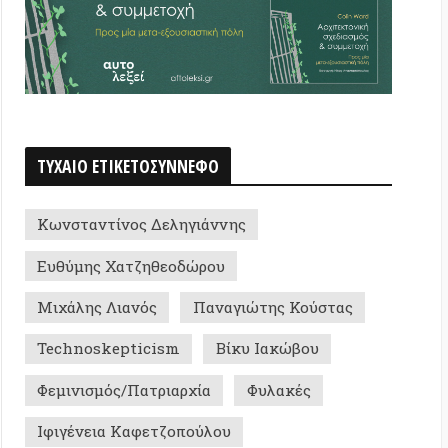
ντίνος Δεληγιάννης
ς Χατζηθεοδώρου
ς Λιανός
Παναγιώτης Κούστας
skepticism
Βίκυ Ιακώβου
σμός/Πατριαρχία
Φυλακές
εια Καφετζοπούλου
ικιοποίηση
Ανθρωπολογία
όμευση/Καταστολή
 Βαρδαρός
Ασία
Νικολέτος
Ζακ Ρανσιέρ
ζ
Εξορύξεις
Raúl Zibechi