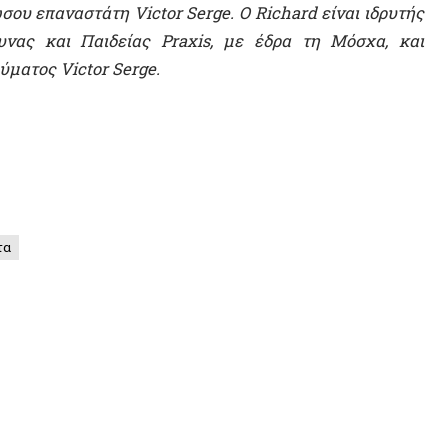
14 ΑΠΡΙΛΊΟΥ 2
Η Αυτόν
Σοβιετικ
αυτονομ
ΒΙΝΤΕ
σμός είναι
Ανυπότακτη Γαλλία, φασισμός &
ντρα του
επανάσταση: Ποιο είναι το
ινήματος
επαναστατικό κίνημα στη Γαλλία;
(1ο μέρος)