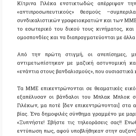
αντιμετωπίστηκαν με μαζική αστυνομική καταστο
«ενάντια στους βανδαλισμούς», που ουσιαστικά καθισ
Τα ΜΜΕ επικεντρώνονται σε θεαματικές εικόνες τη
εξαπέλυσαν οι βάνδαλοι του Μπλακ Μπλοκ στο πε
Γιλέκων, μα ποτέ [δεν επικεντρώνονται] στα ανθρ
βίας. Ένα δημοφιλές σύνθημα γραμμένο με μαρκαδόρ
«Ξυπνήστε! Σβήστε τις τηλεοράσεις σας!! Ενωθείτε
εντύπωση πως, αφού υποβλήθηκαν στην αυξανόμενη β
διαδηλωτών των Κίτρινων Γιλέκων έχουν μειωθεί,
αγαπημένο τους τραγούδι λέει:
«Είμαστε εδώ! Είμαστε εδώ! Τι κι αν δεν αρέσει στο
Η κρίση στη Γαλλία δεν έχει τελειώσει ούτε κατά διά
και οργισμένες ομάδες στη Γαλλία –οι οργανωμένοι
μετανάστες, οι φοιτητές που παλεύουν ενάντια στις