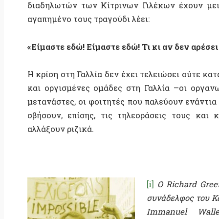
σβήσουν, επίσης, τις τηλεοράσεις τους και κατέ
αλλάξουν ριζικά.
[i]
Ο Richard Greeman ε
συνάδελφος του Κορνήλι
Immanuel Wallerste
αντιεξουσιαστή Ρώσου επ
του Κέντρου Έρευνας κ
διευθυντής του Ιδρύματο
TAGS:
Γαλλία
Κίτρινα Γιλέκα
Κοινωνικά Κινήματα