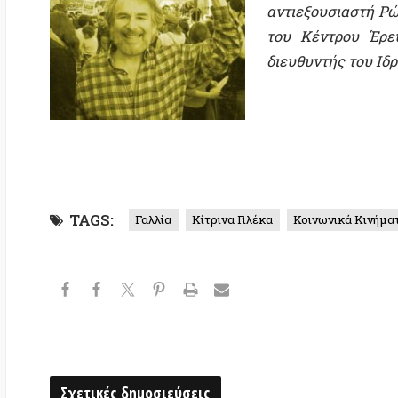
Σχετικές δημοσιεύσεις
Τι είναι αυτενέργεια για τον Colin
Raúl Romero: Ο ζαπατι
Ward (απόσπασμα από το
σήμερα ένα από τα κέ
Αυθορμητιμός και Οργάνωση, 1975)
αντικαπιταλιστικού κ