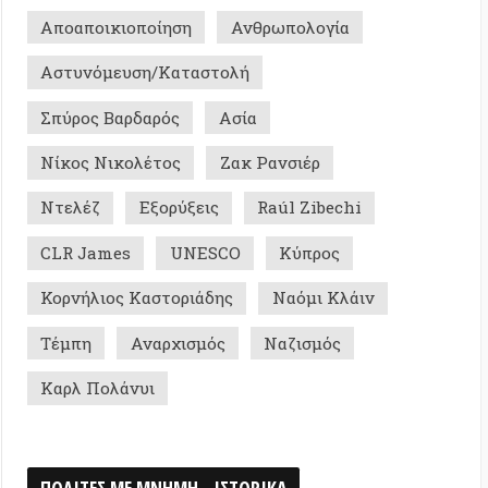
ames
UNESCO
Κύπρος
ιος Καστοριάδης
Ναόμι Κλάιν
Αναρχισμός
Ναζισμός
ολάνυι
Σ ΜΕ ΜΝΗΜΗ - ΙΣΤΟΡΙΚΑ
0