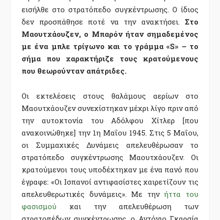
εισήλθε στο στρατόπεδο συγκέντρωσης. Ο ίδιος
δεν προσπάθησε ποτέ να την ανακτήσει.
Στο
Μαουτχάουζεν, ο Μπαρόν ήταν σημαδεμένος
με ένα μπλε τρίγωνο και το γράμμα «S» – το
σήμα που χαρακτήριζε τους κρατούμενους
που θεωρούνταν απάτριδες.
Οι εκτελέσεις στους θαλάμους αερίων στο
Μαουτχάουζεν συνεχίστηκαν μέχρι λίγο πριν από
την αυτοκτονία του Αδόλφου Χίτλερ [που
ανακοινώθηκε] την 1η Μαΐου 1945. Στις 5 Μαΐου,
οι Συμμαχικές Δυνάμεις απελευθέρωσαν το
στρατόπεδο συγκέντρωσης Μαουτχάουζεν. Οι
κρατούμενοι τους υποδέχτηκαν με ένα πανό που
έγραφε: «Οι Ισπανοί αντιφασίστες χαιρετίζουν τις
απελευθερωτικές δυνάμεις». Με την
ήττα του
φασισμού
και την απελευθέρωση των
στρατοπέδων συγκέντρωσης, ο Αντόνιο Γκαρσία