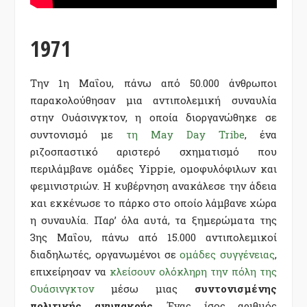
1971
Την 1η Μαΐου, πάνω από 50.000 άνθρωποι
παρακολούθησαν μια αντιπολεμική συναυλία
στην Ουάσινγκτον, η οποία διοργανώθηκε σε
συντονισμό με
τη May Day Tribe
, ένα
ριζοσπαστικό αριστερό σχηματισμό που
περιλάμβανε ομάδες Yippie, ομοφυλόφιλων και
φεμινιστριών. Η κυβέρνηση ανακάλεσε την άδεια
και εκκένωσε το πάρκο στο οποίο λάμβανε χώρα
η συναυλία. Παρ’ όλα αυτά, τα ξημερώματα της
3ης Μαΐου, πάνω από 15.000 αντιπολεμικοί
διαδηλωτές, οργανωμένοι σε
ομάδες συγγένειας
,
επιχείρησαν να
κλείσουν ολόκληρη την πόλη της
Ουάσινγκτον
μέσω μιας
συντονισμένης
πολιτικής ανυπακοής
. Ένας ίσος αριθμός