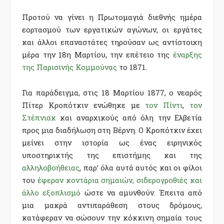
Προτού να γίνει η Πρωτομαγιά διεθνής ημέρα
εορτασμού των εργατικών αγώνων, οι εργάτες
και άλλοι επαναστάτες τηρούσαν ως αντίστοιχη
μέρα την 18η Μαρτίου, την επέτειο της
έναρξης
της Παρισινής Κομμούνας
το 1871.
Για παράδειγμα, στις 18 Μαρτίου 1877, ο νεαρός
Πίτερ Κροπότκιν ενώθηκε με
τον Πίντι
,
τον
Στέπνιακ
και αναρχικούς από όλη την Ελβετία
προς μια διαδήλωση στη Βέρνη. Ο Κροπότκιν έχει
μείνει στην ιστορία ως ένας ειρηνικός
υποστηρικτής της επιστήμης και της
αλληλοβοήθειας
, παρ’ όλα αυτά αυτός και οι φίλοι
του
έφεραν κοντάρια σημαιών, σιδερογροθιές και
άλλο εξοπλισμό
ώστε να αμυνθούν. Έπειτα από
μια μακρά αντιπαράθεση στους δρόμους,
κατάφεραν να σώσουν την κόκκινη σημαία τους