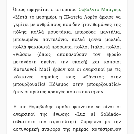
Όπως αφηγείται ο ιστορικός
Οσβάλντο Μπάγιερ
,
«Μετά το μεσημέρι, η Πλατεία Λορέα άρχισε να
γεμίζει με ανθρώπους που δεν ήταν θαμώνες της
πόλης: πολλά μουστάκια, μπερέδες, μαντήλια,
μπαλωμένα παντελόνια, πολλά ξανθά μαλλιά,
πολλά φακιδωτά πρόσωπα, πολλοί Ιταλοί, πολλοί
«Ρώσοι» (όπως αποκαλούσαν τον Εβραίο
μετανάστη εκείνη την εποχή) και κάποιοι
Καταλανοί. Μαζί ήρθαν και οι αναρχικοί με τις
κόκκινες σημαίες τους: «Θάνατος στην
μπουρζουαζία! Πόλεμος στην μπουρζουαζία!»
ήταν οι πρώτες κραυγές που ακούστηκαν.
Η πιο θορυβώδης ομάδα φαινόταν να είναι οι
αναρχικοί της ένωσης «Luz al Soldado»
(«Φωτίστε τον στρατιώτη»). Σύμφωνα με την
αστυνομική αναφορά της ημέρας, κατέστρεψαν