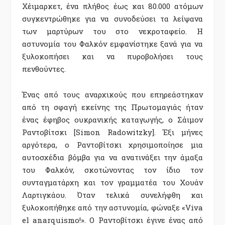
Χέιμαρκετ, ένα πλήθος έως και 80.000 ατόμων
συγκεντρώθηκε για να συνοδεύσει τα λείψανα
των μαρτύρων του στο νεκροταφείο. Η
αστυνομία του Φαλκόν εμφανίστηκε ξανά για να
ξυλοκοπήσει και να πυροβολήσει τους
πενθούντες.
Ένας από τους αναρχικούς που επηρεάστηκαν
από τη σφαγή εκείνης της Πρωτομαγιάς ήταν
ένας έφηβος ουκρανικής καταγωγής, ο Σάιμον
Ραντοβίτσκι [Simon Radowitzky]. Έξι μήνες
αργότερα, ο Ραντοβίτσκι χρησιμοποίησε μια
αυτοσχέδια βόμβα για να ανατινάξει την άμαξα
του Φαλκόν, σκοτώνοντας τον ίδιο τον
συνταγματάρχη και τον γραμματέα του Χουάν
Λαρτιγκάου. Όταν τελικά συνελήφθη και
ξυλοκοπήθηκε από την αστυνομία, φώναξε «Viva
el anarquismo!». Ο Ραντοβίτσκι έγινε ένας από