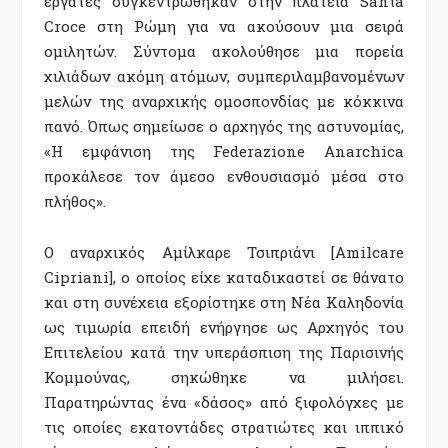
εργάτες συγκεντρώθηκαν στην πλατεία Santa
Croce στη Ρώμη για να ακούσουν μια σειρά
ομιλητών. Σύντομα ακολούθησε μια πορεία
χιλιάδων ακόμη ατόμων, συμπεριλαμβανομένων
μελών της αναρχικής ομοσπονδίας με κόκκινα
πανό. Όπως σημείωσε ο αρχηγός της αστυνομίας,
«Η εμφάνιση της Federazione Anarchica
προκάλεσε τον άμεσο ενθουσιασμό μέσα στο
πλήθος».
Ο αναρχικός
Αμίλκαρε Τσιπριάνι [
Amilcare
Cipriani], ο οποίος είχε καταδικαστεί σε θάνατο
και στη συνέχεια εξορίστηκε στη Νέα Καληδονία
ως τιμωρία επειδή ενήργησε ως Αρχηγός του
Επιτελείου κατά την υπεράσπιση της Παρισινής
Κομμούνας, σηκώθηκε να μιλήσει.
Παρατηρώντας ένα «δάσος» από ξιφολόγχες με
τις οποίες εκατοντάδες στρατιώτες και ιππικό