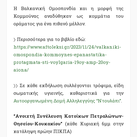
Η Βαλκανική Ομοσπονδία και η μορφή της
Κομμούνας αναδύθηκαν ως κομμάτια του
οράματος για ένα πιθανό μέλλον.
〉 Περισσότερα για το βιβλίο εδώ:
https://www.aftoleksi.gr/2023/11/24/valkaniki-
omospondia-kommoynes-epanastatika-
protagmata-sti-voylgaria-19oy-amp-20oy-
aiona/
〉〉 Σε κάθε εκδήλωση συλλέγονται τρόφιμα, είδη
σωματικής υγιεινής, καθαριστικά για την
Αυτοοργανωμένη Δομή Αλληλεγγύης “Ντουλάπι”
.
“Ανοιχτή Συνέλευση Κατοίκων Πετραλώνων-
Θησείου-Κουκακίου”
(κάθε Κυριακή 6µµ στην
κατάληψη πρώην ΠΙΚΠΑ)