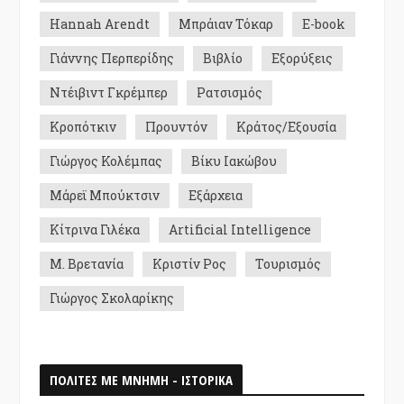
Hannah Arendt
Μπράιαν Τόκαρ
E-book
Γιάννης Περπερίδης
Βιβλίο
Εξορύξεις
Ντέιβιντ Γκρέμπερ
Ρατσισμός
Κροπότκιν
Προυντόν
Κράτος/Εξουσία
Γιώργος Κολέμπας
Βίκυ Ιακώβου
Μάρεϊ Μπούκτσιν
Εξάρχεια
Κίτρινα Γιλέκα
Artificial Intelligence
Μ. Βρετανία
Κριστίν Ρος
Τουρισμός
Γιώργος Σκολαρίκης
ΠΟΛΙΤΕΣ ΜΕ ΜΝΗΜΗ - ΙΣΤΟΡΙΚΑ