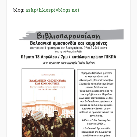
blog:
askpthk.espivblogs.net