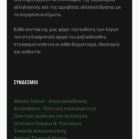
αλληλεγγύης και της αμοιβαίας αλληλεπίδρασης με
τα σύγχρονα κινήματα.
Κάθε συντάκτης μας φέρει την ευθύνη των λόγων
του στη διαχρονική αγορά του ρηξικέλευθου
στοχασμού ενάντια σε κάθε δογματισμό, ιδεοληψία
και αυθεντία.
ΣΥΝΔΕΣΜΟΙ
Athens School - Δόμη εκπαίδευσης
Αυτενέργεια - Πολιτική συλλογικότητα
Πολιτική ομάδα για την Αυτονομία
Ιστολόγιο Γιώργου Ν. Οικονόμου
Towards Autonomy blog
Radical Theory & Praxis