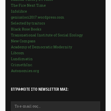
The Fire Next Time
Infolibre
geniusloci2017.wordpress.com
Selected by traitors
Black Rose Books
Transnational Institute of Social Ecology
New Compass
Academy of Democratic Modernity
Libcom
Lundimatin
CrimethInc.
Autonomies.org
ΕΓΓΡΑΦΕΊΤΕ ΣΤΟ NEWSLETTER ΜΑΣ: