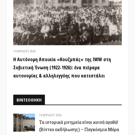
14 ΑΠΡΙΛΊΟΥ 2026
Η Αυτόνομη Αποικία «Κουζμπάς» της IWW στη
Σοβιετική Ένωση (1922-1926): ένα πείραμα
αυτονομίας & αλληλεγγύης που κατεστάλει
ΒΙΝΤΕΟΘΗΚΗ
18 ΑΠΡΙΛΊΟΥ 2026
Τα ιστορικά μνημεία είναι κοινά αγαθά!
(Βίντεο εκδήλωσης) – Παγκόσμια Μέρα