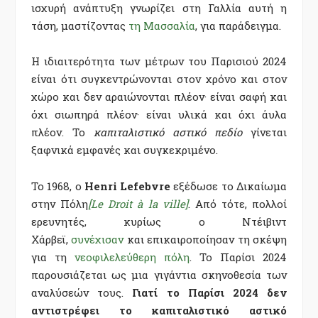
ισχυρή ανάπτυξη γνωρίζει στη Γαλλία αυτή η
τάση, μαστίζοντας
τη Μασσαλία
, για παράδειγμα.
Η ιδιαιτερότητα των μέτρων του Παρισιού 2024
είναι ότι συγκεντρώνονται στον χρόνο και στον
χώρο και δεν αραιώνονται πλέον· είναι σαφή και
όχι σιωπηρά πλέον· είναι υλικά και όχι άυλα
πλέον. Το
καπιταλιστικό αστικό πεδίο
γίνεται
ξαφνικά εμφανές και συγκεκριμένο.
Το 1968, ο
Henri Lefebvre
εξέδωσε το Δικαίωμα
στην Πόλη
[Le Droit à la ville]
. Από τότε, πολλοί
ερευνητές, κυρίως ο Ντέιβιντ
Χάρβεϊ,
συνέχισαν
και επικαιροποίησαν τη σκέψη
για τη
νεοφιλελεύθερη πόλη
. Το Παρίσι 2024
παρουσιάζεται ως μια γιγάντια σκηνοθεσία των
αναλύσεών τους.
Γιατί το Παρίσι 2024 δεν
αντιστρέφει το καπιταλιστικό αστικό