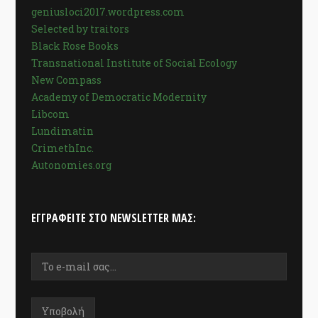
geniusloci2017.wordpress.com
Selected by traitors
Black Rose Books
Transnational Institute of Social Ecology
New Compass
Academy of Democratic Modernity
Libcom
Lundimatin
CrimethInc.
Autonomies.org
ΕΓΓΡΑΦΕΊΤΕ ΣΤΟ NEWSLETTER ΜΑΣ: