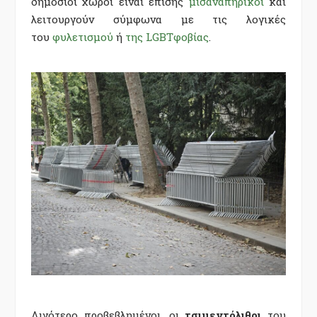
δημόσιοι χώροι είναι επίσης
μισαναπηρικοί
και
λειτουργούν σύμφωνα με τις λογικές
του
φυλετισμού
ή
της LGBTφοβίας
.
Λιγότερο προβεβλημένοι, οι
τσιμεντόλιθοι
του