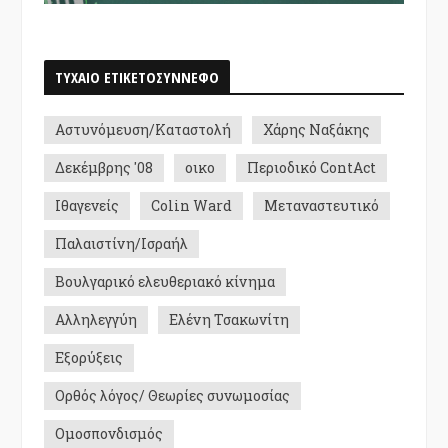
ΤΥΧΑΙΟ ΕΤΙΚΕΤΟΣΥΝΝΕΦΟ
Αστυνόμευση/Καταστολή
Χάρης Ναξάκης
Δεκέμβρης '08
οικο
Περιοδικό ContAct
Ιθαγενείς
Colin Ward
Μεταναστευτικό
Παλαιστίνη/Ισραήλ
Βουλγαρικό ελευθεριακό κίνημα
Αλληλεγγύη
Ελένη Τσακωνίτη
Εξορύξεις
Ορθός λόγος/ Θεωρίες συνωμοσίας
Ομοσπονδισμός