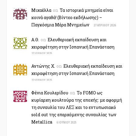
Μιχαέλλα
on
Τα ιστορικά μνημεία είναι
κοινά αγαθά! (Βίντεο εκδήλωσης) –
Παγκόσμια Μέρα Μνημείων
27 ΑΠΡΙΛΊΟΥ 2026
Α.Θ.
on
Ελευθεριακή εκπαίδευση και
χειραφέτηση στην Ισπανική Επανάσταση
27 ΙΟΥΛΊΟΥ 2025
Αντώνης Χ.
on
Ελευθεριακή εκπαίδευση και
χειραφέτηση στην Ισπανική Επανάσταση
22 ΙΟΥΛΊΟΥ 2025
Φένια Κουλερίδου
on
Το FOMO ως
κυρίαρχη κουλτούρα της εποχής: με αφορμή
τη συναυλία του ΛΕΞ και το εντυπωσιακό
sold out της επερχόμενης συναυλίας των
Metallica
6 ΙΟΥΝΊΟΥ 2025