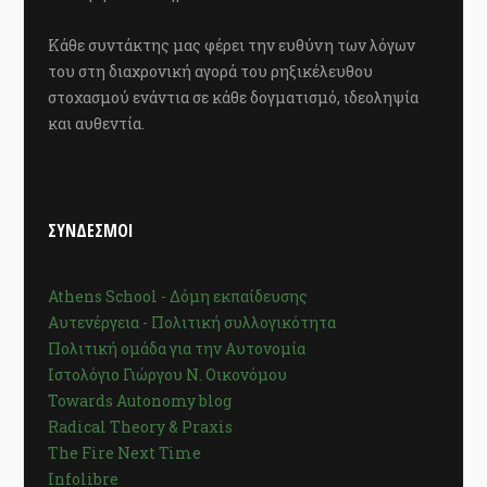
Κάθε συντάκτης μας φέρει την ευθύνη των λόγων
του στη διαχρονική αγορά του ρηξικέλευθου
στοχασμού ενάντια σε κάθε δογματισμό, ιδεοληψία
και αυθεντία.
ΣΥΝΔΕΣΜΟΙ
Athens School - Δόμη εκπαίδευσης
Αυτενέργεια - Πολιτική συλλογικότητα
Πολιτική ομάδα για την Αυτονομία
Ιστολόγιο Γιώργου Ν. Οικονόμου
Towards Autonomy blog
Radical Theory & Praxis
The Fire Next Time
Infolibre