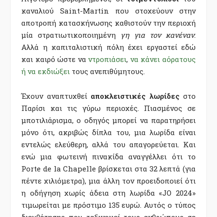
καναλιού Saint-Martin που στοχεύουν στην
αποτροπή κατασκήνωσης καθιστούν την περιοχή
μία στρατιωτικοποιημένη
γη για τον κανέναν
.
Αλλά η καπιταλιστική πόλη έχει εργαστεί εδώ
και καιρό ώστε να
ντροπιάσει
,
να κάνει αόρατους
ή να εκδιώξει
τους ανεπιθύμητους.
Έχουν αναπτυχθεί
αποκλειστικές λωρίδες
στο
Παρίσι και τις γύρω περιοχές. Πιασμένος σε
μποτιλιάρισμα, ο οδηγός μπορεί να παρατηρήσει
μόνο ότι, ακριβώς δίπλα του, μια λωρίδα είναι
εντελώς ελεύθερη, αλλά του απαγορεύεται. Και
ενώ μια φωτεινή πινακίδα αναγγέλλει ότι το
Porte de la Chapelle βρίσκεται στα 32 λεπτά (για
πέντε χιλιόμετρα), μια άλλη τον προειδοποιεί ότι
η οδήγηση χωρίς άδεια στη λωρίδα «JO 2024»
τιμωρείται με πρόστιμο 135 ευρώ. Αυτός ο τύπος
διευθέτησης που ταξινομεί τους ανθρώπους σε