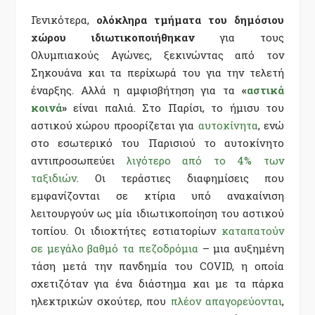
Γενικότερα,
ολόκληρα τμήματα του
δημόσιου
χώρου
ιδιωτικοποιήθηκαν
για τους
Ολυμπιακούς Αγώνες, ξεκινώντας από τον
Σηκουάνα και τα περίχωρά του για την τελετή
έναρξης. Αλλά η αμφισβήτηση για τα
«
αστικά
κοινά
»
είναι παλιά. Στο Παρίσι, το ήμισυ του
αστικού χώρου προορίζεται για
αυτοκίνητα
, ενώ
στο εσωτερικό του Παρισιού το αυτοκίνητο
αντιπροσωπεύει
λιγότερο από το 4% των
ταξιδιών
. Οι τεράστιες διαφημίσεις που
εμφανίζονται σε κτίρια υπό ανακαίνιση
λειτουργούν ως μία ιδιωτικοποίηση του αστικού
τοπίου. Οι ιδιοκτήτες εστιατορίων
καταπατούν
σε μεγάλο βαθμό τα πεζοδρόμια
–
μια αυξημένη
τάση μετά την πανδημία του COVID, η οποία
σχετιζόταν για ένα διάστημα και με τα πάρκα
ηλεκτρικών σκούτερ, που
πλέον απαγορεύονται
,