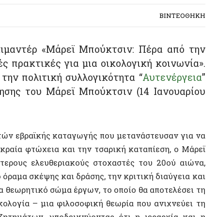
ντέρ «Μάρεϊ Μπούκτσιν: Πέρα από την
ρακτικές για μια οικολογική κοινωνία».
πολιτική συλλογικότητα “
Αυτενέργεια
”
 του Μάρεϊ Μπούκτσιν (14 Ιανουαρίου
βραϊκής καταγωγής που μετανάστευσαν για να
α φτώχεια και την τσαρική καταπίεση, ο Μάρεϊ
ς ελευθεριακούς στοχαστές του 20ού αιώνα,
 σκέψης και δράσης, την κριτική διαύγεια και
ρητικό σώμα έργων, το οποίο θα αποτελέσει τη
ία – μια φιλοσοφική θεωρία που ανιχνεύει τη
των, υποδεικνύοντας ότι η ιεραρχία και η
σημερινών περιβαλλοντικών κρίσεων.
μφωνα με τον Μπούκτσιν, είναι ο Ελευθεριακός
 που στοχεύει στην αντικατάσταση του κράτους