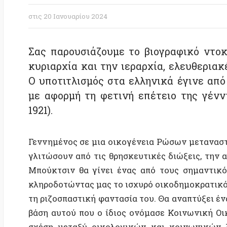
Σας παρουσιάζουμε το βιογραφικό ντοκιμα
κυριαρχία και την ιεραρχία, ελευθεριακές π
Ο υποτιτλισμός στα ελληνικά έγινε από την 
με αφορμή τη φετινή επέτειο της γέννησης
1921).
Γεννημένος σε μια οικογένεια Ρώσων μεταναστών ε
γλιτώσουν από τις θρησκευτικές διώξεις, την ακραί
Μπούκτσιν θα γίνει ένας από τους σημαντικότερου
κληροδοτώντας μας το ισχυρό οικοδημοκρατικό όραμα
τη ριζοσπαστική φαντασία του. Θα αναπτύξει ένα θεω
βάση αυτού που ο ίδιος ονόμασε Κοινωνική Οικολογ
σχέση μεταξύ οικολογικών και κοινωνικών ζητημά
κυριαρχία είναι οι βασικές αιτίες του συνόλου των 
Η πολιτική διάσταση της Κοινωνικής Οικολογίας, σύ
Δημοτισμός: μια πολιτειακή πρόταση και στρατηγική