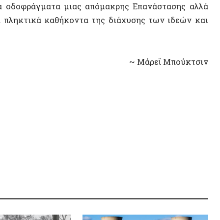
14 ΑΠΡΙΛΊΟΥ 2
Η Αυτόν
Σοβιετικ
αυτονομ
ΒΙΝΤΕ
για να
Αποδομώντας την πυρηνική
ίσουμε
αναβίωση: Οι μικροί αρθρωτοί
πυρηνικοί αντιδραστήρες
αποτελούν αδιέξοδο