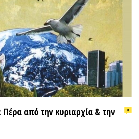
ΕΠΙΛΟΓ
α από τηv κυριαρχία & την
0
Φωτιά, ν
συνθήκε
ΒΙΝΤΕΟΘΗΚΗ
ΠΡΟΣΦ