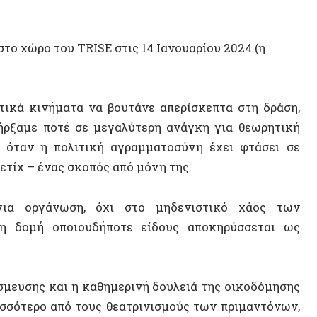
Αχελώ
– ένας σκοπός από μόνη της.
Αλληλε
οργάνωση, όχι στο μηδενιστικό χάος των
Έλεγχο
μή οποιουδήποτε είδους αποκηρύσσεται ως
Θοδωρ
ης και η καθημερινή δουλειά της οικοδόμησης
ερο από τους θεατρινισμούς των πριμαντόνων,
ΠΟΛΙΤΕ
οφράγματα μιας απόμακρης Επανάστασης αλλά
κτικά καθήκοντα της διάχυσης των ιδεών και
~ Μάρεϊ Μπούκτσιν