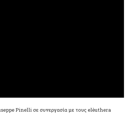
Άγις Σ
Καταλή
Αντιση
Καζακ
e Pinelli σε συνεργασία με τους elèuthera
Κριστί
Ρωσία
Μέση 
Ουκραν
ρο του TRISE στις 14 Ιανουαρίου 2024 (η
Αντώνη
Αυτενέ
κινήματα να βουτάνε απερίσκεπτα στη δράση,
ε ποτέ σε μεγαλύτερη ανάγκη για θεωρητική
Ιφιγέν
ν η πολιτική αγραμματοσύνη έχει φτάσει σε