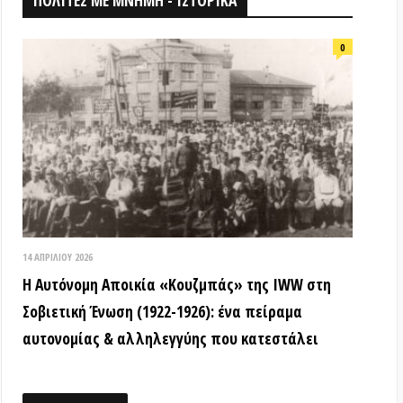
026
ομη Αποικία «Κουζμπάς» της IWW στη
ή Ένωση (1922-1926): ένα πείραμα
ίας & αλληλεγγύης που κατεστάλει
ΟΘΗΚΗ
18 ΑΠΡΙΛΊΟΥ 2026
Τα ιστορικά μνημεία είναι κοινά
αγαθά! (Βίντεο εκδήλωσης) –
Παγκόσμια Μέρα Μνημείων
15 ΜΑΡΤΊΟΥ 2026
ΒΙΝΤΕΟ από την εκδήλωση: «Τόποι
όπου η εξέγερση δεν έμεινε ουτοπία:
Αυτόνομες αστικές κοινότητες»
12 ΦΕΒΡΟΥΑΡΊΟΥ 2026