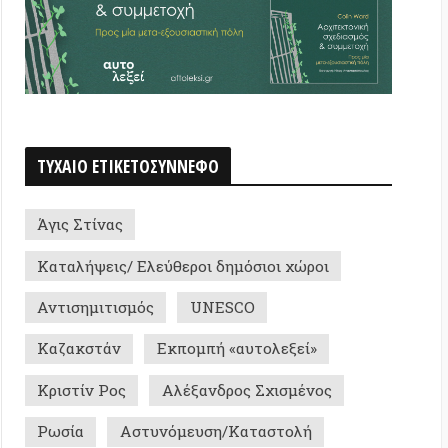
τίνας
ψεις/ Ελεύθεροι δημόσιοι χώροι
μιτισμός
UNESCO
στάν
Εκπομπή «αυτολεξεί»
ν Ρος
Αλέξανδρος Σχισμένος
Αστυνόμευση/Καταστολή
Ανατολή
Editorial
Φουκώ
ία
Αφροαμερικανοί
ς Χ.
Κίτρινα Γιλέκα
ργεια - πολιτική ομάδα
εια Καφετζοπούλου
Σερβία