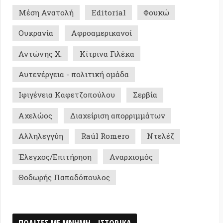
ος
Διαχείριση απορριμμάτων
γγύη
Raúl Romero
Ντελέζ
ς/Επιτήρηση
Αναρχισμός
ής Παπαδόπουλος
Σ ΜΕ ΜΝΗΜΗ - ΙΣΤΟΡΙΚΑ
0