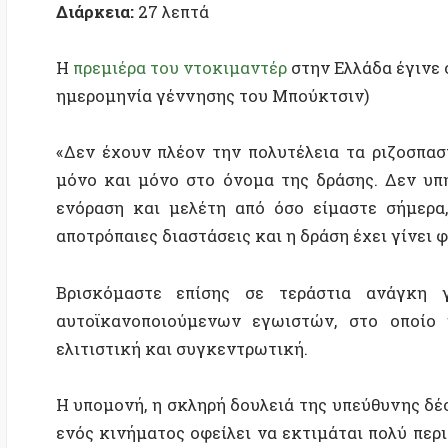
αποτρόπαιες διαστάσεις και η δράση έχει γίνει φετίχ 
Βρισκόμαστε επίσης σε τεράστια ανάγκη για 
αυτοϊκανοποιούμενων εγωιστών, στο οποίο η δο
ελιτιστική και συγκεντρωτική.
Η υπομονή, η σκληρή δουλειά της υπεύθυνης δέσμευσ
ενός κινήματος οφείλει να εκτιμάται πολύ περισσότ
που είναι πάντα πρόθυμοι/-ες να πεθάνουν στα οδ
είναι πολύ υψηλόφρονες για να εμπλακούν στα πλη
της διατήρησης μιας οργάνωσης».
TAGS:
Κοινωνική οικολογία
Μάρεϊ Μπούκτσιν