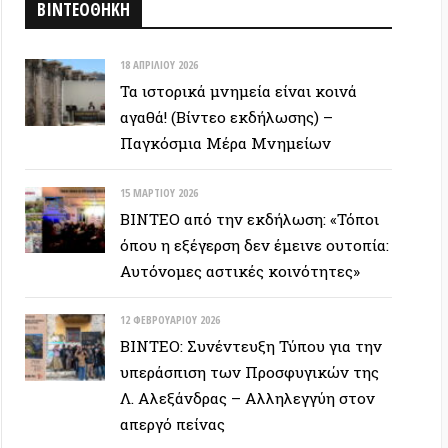
ΒΙΝΤΕΟ: Συνέντευξη Τύπου για την
υπεράσπιση των Προσφυγικών της
Λ. Αλεξάνδρας – Αλληλεγγύη στον
απεργό πείνας
ΕΥΞΕΙΣ
28 ΙΟΥΝΊΟΥ 2026
Colin Ward: Ο σπόρος κάτω απο το
χιόνι (Autonomedia, 2001)
15 ΙΟΥΝΊΟΥ 2026
Συνέντευξη Zygmunt Bauman: Η
ρευστή νεωτερικότητα
(Autonomedia, 2001)
26 ΜΑΪ́ΟΥ 2026