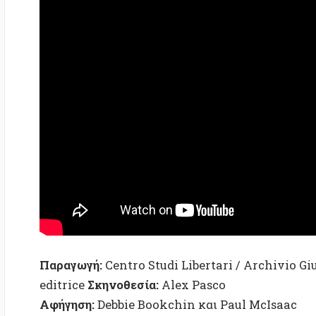
Παραγωγή:
Centro Studi Libertari / Archivio Giusepp
editrice
Σκηνοθεσία:
Alex Pasco
Αφήγηση:
Debbie Bookchin και Paul McIsaac
Διάρκεια:
27 λεπτά
Η
πρεμιέρα του ντοκιμαντέρ
στην Ελλάδα έγινε στο χώ
ημερομηνία γέννησης του Μπούκτσιν)
«Δεν έχουν πλέον την πολυτέλεια τα ριζοσπαστικά 
μόνο και μόνο στο όνομα της δράσης. Δεν υπήρξαμ
ενόραση και μελέτη από όσο είμαστε σήμερα, ότα