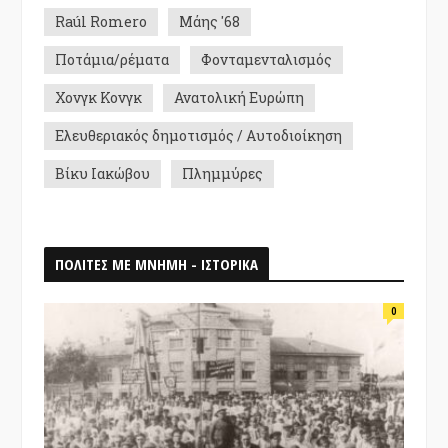
Raúl Romero
Μάης '68
Ποτάμια/ρέματα
Φονταμενταλισμός
Χονγκ Κονγκ
Ανατολική Ευρώπη
Ελευθεριακός δημοτισμός / Αυτοδιοίκηση
Βίκυ Ιακώβου
Πλημμύρες
ΠΟΛΙΤΕΣ ΜΕ ΜΝΗΜΗ - ΙΣΤΟΡΙΚΑ
0